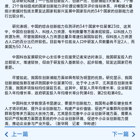
这项研究构建了一个包括创新投入、创新产出、创新潜能3大要素、7个维
度、21个指标组成的国家创新能力评价理论模型及评价指标体系，并根据大量
统计数据对包括主要发达国家和新兴发展中国家在内的34个国家的创新能力进
行比较分析。
研究表明，中国的综合创新能力在测评的34个国家中位居第23位，这其
中，中国在创新投入、科技人力资源、专利数量等方面表现较弱。以科技人力
资源为例，尽管我国科技人力资源总量及增速位居国际前列，但科技人力资源
占人口的百分比仍然较低。目前每千位就业人口中研发人员数量尚不足2人，而
美国为50.74人。
中国科协发展研究中心主任李士在接受记者采访时表示，我国研发投入的
总额较大，增速较快，但由于研发投入基数较小，起步较晚，较发达国家仍有
差距。
尽管如此，我国在创新潜能方面却具有较为明显的优势。研究显示，我国
创新潜能指数在被评测国家中位居第10位，处于中上水平，尤其是在创新效率
方面，我国多项指标均位居前五名，这其中，研发人员年均增长率、企业研发
投入年均增长率、政府研发投入年均增长率分列第4位、第2位和第4位。
中国科技大学教授汤书昆建议，要提升创新能力，我国有必要在健全技术
人才培训机制、提升企业创新能力、构建产业价值链、促进产业集群向创新集
群转型等多方面加大扶持力度。尤其是在完善中小企业创新环境方面，需要从
知识产权制度方面营造系统的中小企业创新环境，促进中小企业创新能力提
高，推动企业参与产业升级。（新华网 记者 华晔迪）
上一篇
下一篇