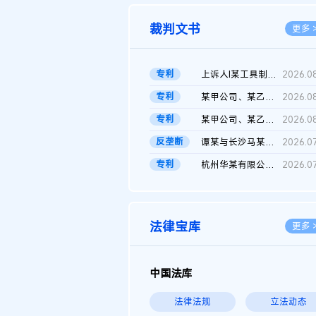
裁判文书
更多 
专利
上诉人I某工具制品有限公司与被上诉人程某及一审被告中华人民共和...
2026.0
专利
某甲公司、某乙公司、某丙公司申请诉前行为保全复议裁定书
2026.0
专利
某甲公司、某乙公司、官某与某丙公司专利申请权权属纠纷 二审判决...
2026.0
反垄断
谭某与长沙马某堆农产品股份有限公司滥用市场支配地位纠纷二审裁...
2026.0
专利
杭州华某有限公司与菲某有限公司侵害发明专利权纠纷
2026.0
法律宝库
更多 
中国法库
法律法规
立法动态