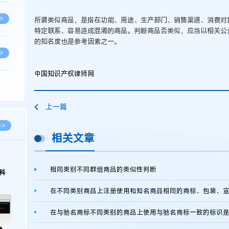
>
所谓类似商品，是指在功能、用途、生产部门、销售渠道、消费对
特定联系、容易造成混淆的商品。判断商品否类似，应当以相关公
的知名度也是参考因素之一。
>
中国知识产权律师网
>
上一篇
>
>>
相关文章
>
2026.03.09
2026.02.10
相同类别不同群组商品的类似性判断
著名知识产权律师徐新明接受《中国经营
徐新明律师经典案
报》采访：技术革新下知识产权保护面临新
技有限公司技术合
挑战与应对策略
>
在与驰名商标不同类别的商品上使用与驰名商标一致的标识
>