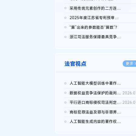
2026.0
采用传统元素创作的二方连续装饰图案作品的独创性及侵权对比认定
2026.0
2025年度江苏省专利预审典型案例
2026.0
“算”出来的参数能否“算数”？
2026.0
浙江司法服务保障最具竞争力营商环境建设典型案例（第二批）含侵...
2026.0
法官视点
更多 
人工智能大模型训练中著作权的合理使用
2026.0
数据权益竞争法保护的裁判路径构建
2026.0
平行进口商标侵权司法判定规则的困境与纾解
2026.0
商标犯罪法益及罪与非罪界限研究
2026.0
人工智能生成内容的著作权司法认定：演进逻辑、现实困境与规则建...
2026.0