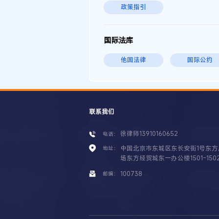
政策指引
国际法库
他国法律
国际公约
联系我们
徐律师13910160652
电话：
中国北京市东城区东长安街1号东方
地址：
场东方经贸城东一办公楼1501-150
100738
邮编：