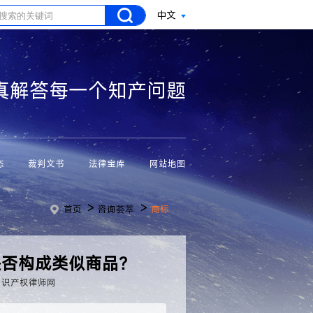
中文
真解答每一个知产问题
态
裁判文书
法律宝库
网站地图
>
>
首页
咨询荟萃
商标
是否构成类似商品？
知识产权律师网