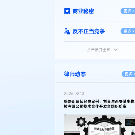
商业秘密
更多 >
反不正当竞争
更多 >
点击展开全部
植物新品种
更多 >
地理标志
更多 >
律师动态
更多 
集成电路布图设计
更多 >
2026.05.11
徐新明律师接受《天津日报》采访：解读
2025年度天津市专利行政保护案例
技术合同
更多 >
传统文化
更多 >