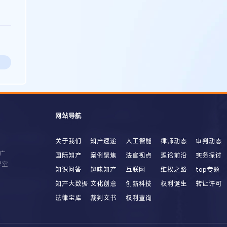
网站导航
关于我们
知产速递
人工智能
律师动态
审判动态
广
国际知产
案例聚焦
法官视点
理论前沿
实务探讨
2室
知识问答
趣味知产
互联网
维权之路
top专题
知产大数据
文化创意
创新科技
权利诞生
转让许可
法律宝库
裁判文书
权利查询