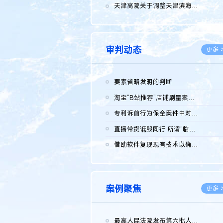
2026.0
天津高院关于调整天津滨海高新技术产业开发区华苑科技园一审普通...
2026.0
审判动态
更多 
要素省略发明的判断
2026.0
淘宝“B站推荐”店铺刷量案维持原判，两被告连带赔偿150万元
2026.0
专利诉前行为保全案件中对仿制药申请人曾作出三类声明的考量及违...
2026.0
直播带货诋毁同行 所谓“临场发挥”不免责
2026.0
借助软件复现现有技术以确认相关参数特征是否被公开
2026.0
案例聚焦
更多 
最高人民法院发布第六批人民法院种业知识产权司法保护典型案例 含...