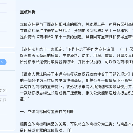
3.26
重点评析
8.06
立体商标是与平面商标相对应的概念，其本质上是一种具有区别商
8.04
立体商标获准注册的两把标尺，分别由《商标法》第十一条和第十
8.04
是否符合《商标法》第十一条的规定，具有固有显著性和获得显著
8.03
《商标法》第十一条规定：“下列标志不得作为商标注册：（一）
仅直接表示商品的质量、主要原料、功能、用途、重量、数量及其
所列标志经过使用取得显著特征，并便于识别的，可以作为商标注
>>
《最高人民法院关于审理商标授权确权行政案件若干问题的规定》
的一部分作为三维标志申请注册商标，相关公众一般情况下不易将
具有作为商标的显著特征。该形状系申请人所独创或者最早使用并
7.28
7.21
一款所称标志经过长期或者广泛使用，相关公众能够通过该标志识
征。”
7.17
一、立体商标固有显著性的判断
7.02
根据立体商标和商品的关系，可以将立体商标分为三类：与商品本
6.22
品包装或容器的立体形状。 [1]