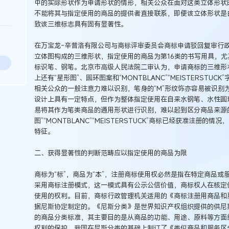
中的实际形状作为申请形状的情形，相关公众在面对这类立体形状
不能将其与指定使用的商品的提供者直接联系，即便该立体形状是
致该三维标志具有固有显著性。
在万宝龙-辛普洛有限公司与商标评审委员会商标申请驳回复审行政
立体图构成的三维形状，指定使用的商品为第16类的书写用具，
标识笔、钢笔。北京市高级人民法院二审认为，申请商标的三维形
上还有“星形图”、圆环图案和“MONTBLANC”“MEISTERST
相关公众的一般注意力难以识别，笔身的“M”形纹饰亦容易被识别
设计上具有一定特点，但作为整体指定使用在自来水钢笔、水性圆
易将其作为笔类商品的通用形状进行识别，难以起到区分商品来源
图”“MONTBLANC”“MEISTERSTUCK”商标已经获准注册
特征。
二、获得显著性的判断范畴应以指定使用的商品为限
商标为“标”，商品为“本”，注册商标使用权必然是指在特定商品或服
采用商标注册模式，这一模式具有公示公信价值，商标权人在核定
使用的权利。目前，商标行政管理机关适用的《商标注册用商品和
据尼斯协定制定的。《尼斯分类》是世界知识产权组织提供的供尼
的商品分类标准，其主要目的是从商品的功能、用途、原料等方面
权利的保护。我国在尼斯分类的基础上制订了《类似商品和服务区