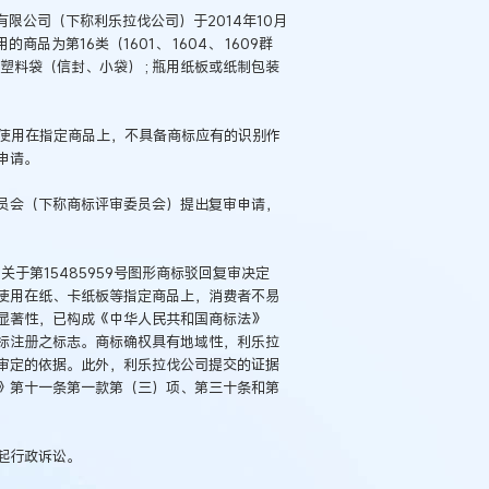
有限公司（下称利乐拉伐公司）于2014年10月
为第16类（1601、 1604、 1609群
袋或塑料袋（信封、小袋） ; 瓶用纸板或纸制包装
。
标使用在指定商品上，不具备商标应有的识别作
申请。
员会（下称商标评审委员会）提出复审申请，
号《关于第15485959号图形商标驳回复审决定
使用在纸、卡纸板等指定商品上，消费者不易
显著性，已构成《中华人民共和国商标法》
标注册之标志。商标确权具有地域性，利乐拉
审定的依据。此外，利乐拉伐公司提交的证据
例：刘某与西安某生物科
作开发合同纠纷案
》第十一条第一款第（三）项、第三十条和第
起行政诉讼。