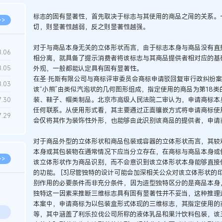
标志的固有显著性，首先取决于标志与其使用的商品之间的关系。
>>
切，则显著性越弱，反之则显著性越强。
对于与商品本身无关的立体形状而言，由于标志本身与商品没有直
8.06
相分离，就具备了提示消费者将该标志与其商品提供者相对应的基
外观，一般都能认定具有固有显著性。
8.05
在圣·托斯有限公司与商标评审委员会商标申请驳回复审行政纠纷案
8.03
该“小熊”由类似汽泡状的几何图形组成，指定使用的商品为第18类
装、鞋子、帽类制品。北京市高级人民法院二审认为，申请商标本
7.30
任何联系。从使用形式看，其主要通过正面镶嵌方式将申请商标使
7.29
会仅将其作为装饰性外形，也能够由此识别该商品的提供者，申请
对于商品外型的立体形状和商品包装或容器的立体形状而言，其较
本身或其包装物在通常情况下应当分立存在，在商标与商品本身或
>>
该立体形状作为商品识别，而不会意识到该立体形状本身能够直接
的功能。 [3]尽管独特的设计可能会加深相关公众对该立体形状
别作用的必要条件而非充分条件，因为造型独特区分的是商品本身
独特这一因素来推断三维标志具有固有显著性并不妥当，这种推理
本案中，申请商标为以包装盒形式体现的三维标志，其指定使用的
等，其中涵盖了利乐拉伐公司所称的液体乳品和果汁饮料包装，该