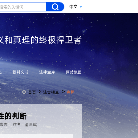
中文
义和真理的终极捍卫者
态
裁判文书
法律宝库
网站地图
>
>
首页
法官视点
商标
性的判断
杂志
作者：俞惠斌