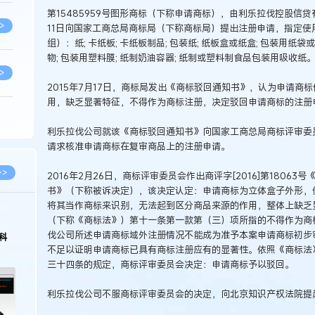
第15485959号图形商标（下称申请商标），由利乐拉伐控股信贷
>
11日向国家工商总局商标局（下称商标局）提出注册申请，指定使用的商品
组）：纸; 卡纸板; 卡纸板制品; 包装纸; 纸板盒或纸盒; 包装用纸
物; 包装用塑料膜; 纸制奶油容器; 纸制或塑料制食品包装用吸收纸
>
2015年7月17日，商标局发出《商标驳回通知书》，认为申请商
用，缺乏显著特征，不得作为商标注册，决定驳回申请商标的注册
>
利乐拉伐公司就该《商标驳回通知书》向国家工商总局商标评审委
请求核准申请商标在复审商品上的注册申请。
>
>>
2016年2月26日，商标评审委员会作出商评字[2016]第18063
书》（下称被诉决定），该决定认定：申请商标为立体盒子外形，
将其当作商标来识别，无法起到区分商品来源的作用，整体上缺乏
>
2026.03.09
2026.02.10
（下称《商标法》）第十一条第一款第（三）项所指的不得作为商
伐公司所述申请商标域外注册情况不能成为准予本案申请商标初步
著名知识产权律师徐新明接受《中国经营
徐新明律师经典案
报》采访：技术革新下知识产权保护面临新
技有限公司技术合
不足以证明申请商标已具有商标注册应有的显著性。依照《商标法
挑战与应对策略
>
三十四条的规定，商标评审委员会决定：申请商标予以驳回。
利乐拉伐公司不服商标评审委员会的决定，向北京知识产权法院提
>