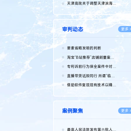
2026.0
天津高院关于调整天津滨海高新技术产业开发区华苑科技园一审普通...
2026.0
审判动态
更多 
要素省略发明的判断
2026.0
淘宝“B站推荐”店铺刷量案维持原判，两被告连带赔偿150万元
2026.0
专利诉前行为保全案件中对仿制药申请人曾作出三类声明的考量及违...
2026.0
直播带货诋毁同行 所谓“临场发挥”不免责
2026.0
借助软件复现现有技术以确认相关参数特征是否被公开
2026.0
案例聚焦
更多 
最高人民法院发布第六批人民法院种业知识产权司法保护典型案例 含...