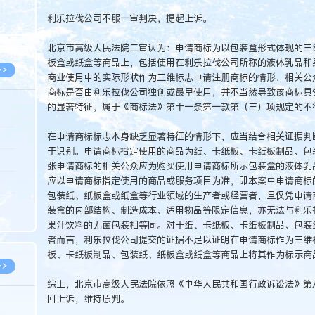
8.07
利乐拉伐公司不服一审判决，提起上诉。
8.07
北京市高级人民法院二审认为：申请商标为以包装盒形式体现的三
板盒或纸盒等商品上，包括使用在利乐拉伐公司所称的液体乳品和
>>
商业使用中的实际形状作为三维标志申请注册商标的情形，相关公
商标是否由利乐拉伐公司独创或最早使用，并不当然导致该商标具
的显著特征，属于《商标法》第十一条第一款第（三）项规定的不
在申请商标标志本身缺乏显著特征的情形下，应当结合相关证据判
8.06
于识别。申请商标指定使用的商品为纸、卡纸板、卡纸板制品、包
8.05
张申请商标的相关公众应为购买使用申请商标所示包装盒的液体乳
应以申请商标指定使用的商品或服务项目为准，即本案中申请商标
8.05
包装纸、纸板盒或纸盒等行业领域的生产者或经营者，且仅凭申请
8.04
装盒的内部结构、制造成本、适用物品等限定信息，亦无法与利乐
果汁饮料的无菌包装相等同。对于纸、卡纸板、卡纸板制品、包装
8.04
者而言，利乐拉伐公司提交的证据不足以证明在申请商标作为三维
板、卡纸板制品、包装纸、纸板盒或纸盒等商品上将其作为标示商
>>
综上，北京市高级人民法院依照《中华人民共和国行政诉讼法》第
回上诉，维持原判。