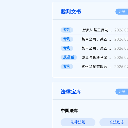
裁判文书
更多 
专利
上诉人I某工具制品有限公司与被上诉人程某及一审被告中华人民共和...
2026.0
专利
某甲公司、某乙公司、某丙公司申请诉前行为保全复议裁定书
2026.0
专利
某甲公司、某乙公司、官某与某丙公司专利申请权权属纠纷 二审判决...
2026.0
反垄断
谭某与长沙马某堆农产品股份有限公司滥用市场支配地位纠纷二审裁...
2026.0
专利
杭州华某有限公司与菲某有限公司侵害发明专利权纠纷
2026.0
法律宝库
更多 
中国法库
法律法规
立法动态