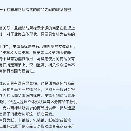
一个标志与它所指代的商品之间的联系越密
接关联，且能够与所标示来源的商品在物理上
础。对于此类立体形状，只要具备较为独特的
[2]中，申请商标是具有小熊外型的立体商标，
的皮革及人造皮革、兽皮等以及第25类的服
身不具有功能性作用，与指定使用的商品没有
用在指定商品上，突出显著，相关公众通常不
商标具有固有显著性。
难认定具有固有显著性，这是因为商标与商品
包装物合而为一的情况下，消费者一般只会将
作为标示商品来源的标志、发挥识别商品来源
的印象，但这只是该立体形状具备区分商品来源识
，而非商标法所要求的商品提供者，仅从造型
遗漏了消费者认知这一核心要素。
商品为纸、卡纸板、包装纸、纸板盒或纸盒
三维标志属于以商品自身形状或其在商业使用