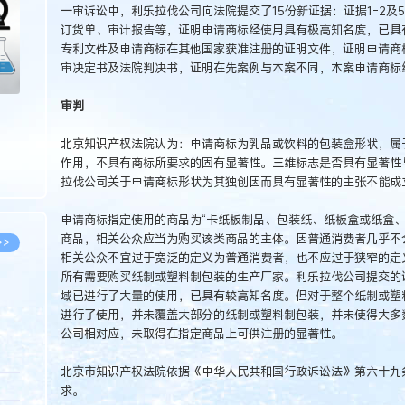
一审诉讼中，利乐拉伐公司向法院提交了15份新证据：证据1-2及5-1
订货单、审计报告等，证明申请商标经使用具有极高知名度，已具有
专利文件及申请商标在其他国家获准注册的证明文件，证明申请商
审决定书及法院判决书，证明在先案例与本案不同，本案申请商标
审判
北京知识产权法院认为：申请商标为乳品或饮料的包装盒形状，属
作用，不具有商标所要求的固有显著性。三维标志是否具有显著性
拉伐公司关于申请商标形状为其独创因而具有显著性的主张不能成
申请商标指定使用的商品为“卡纸板制品、包装纸、纸板盒或纸盒、
商品，相关公众应当为购买该类商品的主体。因普通消费者几乎不
>>
相关公众不宜过于宽泛的定义为普通消费者，也不应过于狭窄的定
所有需要购买纸制或塑料制包装的生产厂家。利乐拉伐公司提交的证
域已进行了大量的使用，已具有较高知名度。但对于整个纸制或塑
进行了使用，并未覆盖大部分的纸制或塑料制包装，并未使得大多
8.07
公司相对应，未取得在指定商品上可供注册的显著性。
5.14
北京市知识产权法院依据《中华人民共和国行政诉讼法》第六十九
5.08
求。