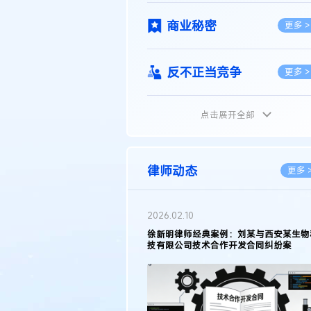
商业秘密
更多 >
反不正当竞争
更多 >
点击展开全部
植物新品种
更多 >
地理标志
更多 >
律师动态
更多 
集成电路布图设计
更多 >
2026.05.11
徐新明律师接受《天津日报》采访：解读
2025年度天津市专利行政保护案例
技术合同
更多 >
传统文化
更多 >