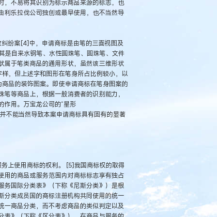
时，不易将其识别为标示商品来源的标志，也
由利乐拉伐公司独创或最早使用，也不当然导
纠纷案[4]中，申请商标是由笔的三面视图及
尤其是自来水钢笔、水性圆珠笔、圆珠笔、文件
状属于笔类商品的通用形状，虽然该三维形状
UCK”字样，但上述字和图形在笔身所占比例较小，以
为商品的装饰图案。即使申请商标在笔身图案的
珠笔等商品上，根据一般消费者的识别能力，
的作用。万宝龙公司的“星形
的情况，并不能当然导致本案申请商标具有固有的显著
务上使用商标的权利。 [5]我国商标权的取得
使用的商品或服务范围内对商标标志享有独占
服务国际分类表》（下称《尼斯分类》）是根
斯分类成员国的商标注册机构共同使用的统一
统一商品分类，而不考虑商品的类似判定以及
分表》（下称《区分表》）。在商品与服务的