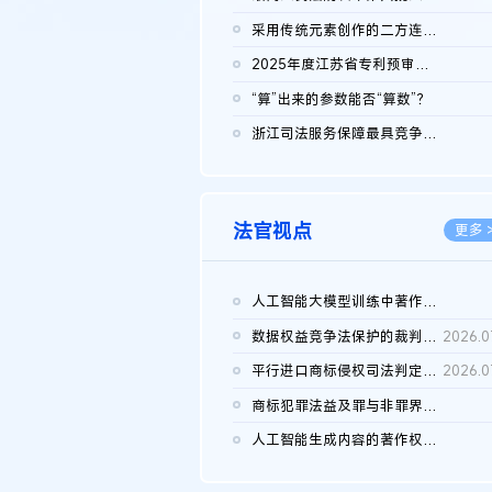
2026.0
采用传统元素创作的二方连续装饰图案作品的独创性及侵权对比认定
2026.0
2025年度江苏省专利预审典型案例
2026.0
“算”出来的参数能否“算数”？
2026.0
浙江司法服务保障最具竞争力营商环境建设典型案例（第二批）含侵...
2026.0
法官视点
更多 
人工智能大模型训练中著作权的合理使用
2026.0
数据权益竞争法保护的裁判路径构建
2026.0
平行进口商标侵权司法判定规则的困境与纾解
2026.0
商标犯罪法益及罪与非罪界限研究
2026.0
人工智能生成内容的著作权司法认定：演进逻辑、现实困境与规则建...
2026.0