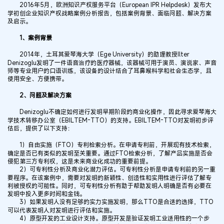
2016年5月，欧洲知识产权服务平台（European IPR Helpdesk）发布大
学初创企业知识产权战略案例分析报告，包括案例背景、面临问题、解决方案
及启示。
1、案例背景
2014年，土耳其爱琴海大学（Ege University）的助理教授Ilter
Denizoglu发明了一件语音治疗的医疗器械，该器械可用于演员、演说家、声音
师等专业用户的口语训练，该设备的设计结合了耳鼻喉科学和社会生态学，且
使用安全、方便携带。
2、问题及解决方案
Denizoglu不确定如何进行发明早期阶段的商业化操作，因此寻求爱琴海大
学技术转移办公室（EBILTEM-TTO）的支持。EBILTEM-TTO对发明初步评
估后，提供了以下支持：
1）自由实施（FTO）专利检索分析。在申请专利前，开展现有技术检索，
确定是否已有类似的发明至关重要。通过FTO检索分析，了解产品实施是否会
侵犯第三方专利权，这是未来商业化成功的重要前提。
2）可专利性分析及商业化潜力评估。可专利性分析是申请专利前的另一重
要程序。在该案例中，需要对发明的新颖性、创造性和实用性进行评估了解专
利被授权的可能性。同时，可专利性分析有助于帮助发明人明确是否有必要在
发明中投入更多时间和金钱。
3）如果发明人没有足够的实力实施发明，那么TTO是合适的选择，TTO
可以代表发明人对发明进行评估和实施。
4）原型开发的工业设计支持。原型开发是验证发明工业适用性的一个步