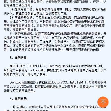
骤，需要工业设计师密切合作，以便根据市场需求来调整产品设计，许多TTO
有专业的工业设计师。
5）提交专利申请。专利保护具有地域性，因此，发明人需要考虑在产品计
划进入、有业务活动的国家或地区提交专利申请。
6）商业秘密保护。与专利的注册保护制度相反，商业秘密的保护无需注
册，由此简化了保护程序。与此同时，商业秘密的保护可能由于技术保护范围
不够清晰而容易被忽视。商业秘密与专利的联合使用，是打击竞争对手的重要
手段，需要特别引起注意。
7）制定开发战略。制定完善合理的开发战略是市场化成功的关键要素。开
发战略依赖于自身多种因素，包括：待开发的产品或服务、知识产权、业务目
标、财政实力、业务能力、目标市场、竞争对手等，必须对开发战略进行深入
研究。通过开发战略的研究可以促进未来建立初创企业、授权许可或权利转让
等。如缺乏足够的经济或技术实力进行市场化，则授权许可是合适的选择。
3、案例结果
在EBILTEM-TTO的支持下，Denizoglu的发明申请了医疗设备的专利，
且指定产品名称为doctorVOX，并根据发明人的业务预期建立了完整的知识产
权开发战略，为市场化做了准备。
Denizoglu后来创办了初创企业doctorVOX。EBILTEM-TTO将专利权许
可给doctorVOX公司，目前该公司已通过网上销售盈利，并转让这一世界首创
语音治疗仪的商业秘密。
4、案例启示
（1）发明人、专利专业人员以及技术转移专家之间的密切合作对成功申请