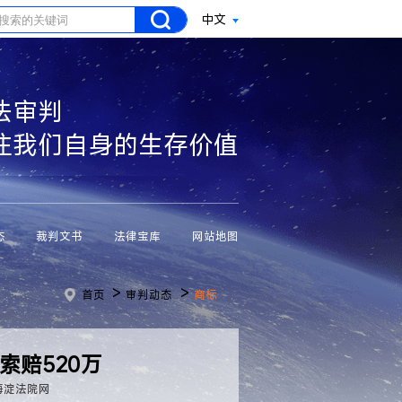
中文
法审判
注我们自身的生存价值
态
裁判文书
法律宝库
网站地图
>
>
首页
审判动态
商标
索赔520万
海淀法院网