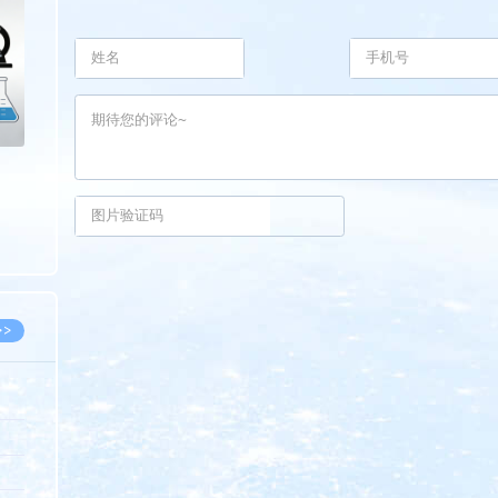
>
>>
8.07
5.14