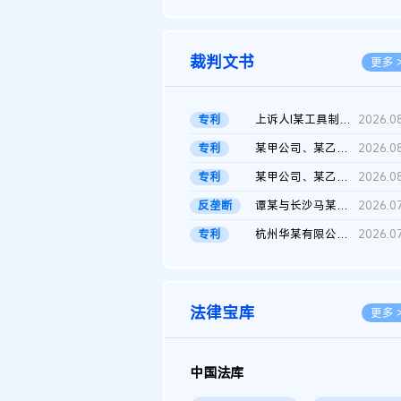
2026.0
裁判文书
更多 
专利
上诉人I某工具制品有限公司与被上诉人程某及一审被告中华人民共和...
2026.0
专利
某甲公司、某乙公司、某丙公司申请诉前行为保全复议裁定书
2026.0
专利
某甲公司、某乙公司、官某与某丙公司专利申请权权属纠纷 二审判决...
2026.0
反垄断
谭某与长沙马某堆农产品股份有限公司滥用市场支配地位纠纷二审裁...
2026.0
专利
杭州华某有限公司与菲某有限公司侵害发明专利权纠纷
2026.0
法律宝库
更多 
中国法库