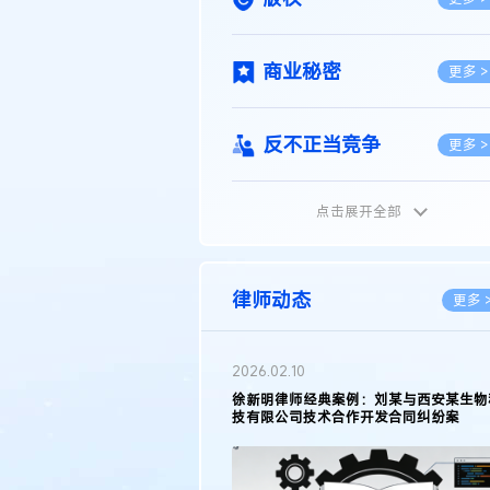
商业秘密
更多 >
反不正当竞争
更多 >
点击展开全部
植物新品种
更多 >
地理标志
更多 >
律师动态
更多 
集成电路布图设计
更多 >
2026.02.10
权律师徐新明接受《中国经营
徐新明律师经典案例：刘某与西安某生物
技术革新下知识产权保护面临新
技有限公司技术合作开发合同纠纷案
技术合同
策略
更多 >