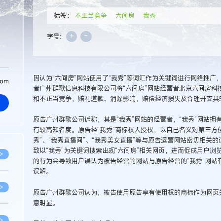
标签：
不正当竞争
六间房
我秀
+
-
字号:
因认为“六间房”网站使用了“我秀”等词汇作为关键词进行网络推广
com
者广州群歌信息科技有限公司将“六间房”网站经营者北京六间房科
和不正当竞争，赔礼道歉、消除影响，赔偿经济损失及合理开支共
原告广州群歌公司诉称，其是“我秀”网站的经营者，“我秀”网站
有较高知名度。原告经“我秀”商标权人授权，以自己名义对第三方
秀”、“我秀直播间”、“我秀美女直播”等与原告运营网站密切相关
致以“我秀”为关键词搜索出现“六间房”相关网页，进而促成用户
>
的行为会导致用户误认为被告经营的网站与原告经营的“我秀”网站
误解。
>
原告广州群歌公司认为，被告使用原告享有使用权的商标作为网页
意明显。
>