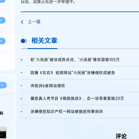
目前，此案正在进一步审理中。
>
上一篇
相关文章
>
称“六间房”被设成热点词，“六间房”维权获赔105万
>
因播《左右》 视频网站"六间房"涉嫌侵权成被告
>
>>
央视诉6家网站侵权
播放真人秀节目《极限挑战》，合一诉奇果索赔20万
>
涉嫌侵犯知识产权一网站被提起刑事自诉
科
>
评论