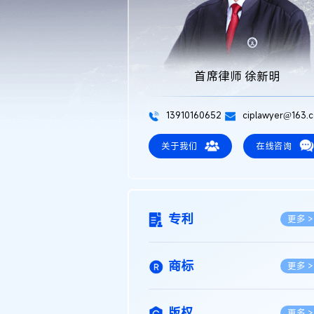
首席律师 徐新明
13910160652
ciplawyer@163.
关于我们
在线咨询
专利
更多 >
商标
更多 >
版权
更多 >