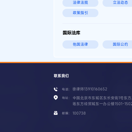
法律法规
立法动态
政策指引
国际法库
他国法律
国际公约
联系我们
徐律师13910160652
电话：
中国北京市东城区东长安街1号东方
地址：
场东方经贸城东一办公楼1501-150
100738
邮编：