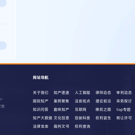
网站导航
关于我们
知产速递
人工智能
律师动态
审判动态
广
国际知产
案例聚焦
法官视点
理论前沿
实务探讨
2室
知识问答
趣味知产
互联网
维权之路
top专题
知产大数据
文化创意
创新科技
权利诞生
转让许可
法律宝库
裁判文书
权利查询