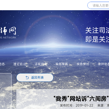
关注司
即是关
动态
理论前沿
法官视点
案例聚焦
实务探讨
律师动
返回列表
“我秀”网站诉“六间房”
发布时间：2019-01-22
来源：