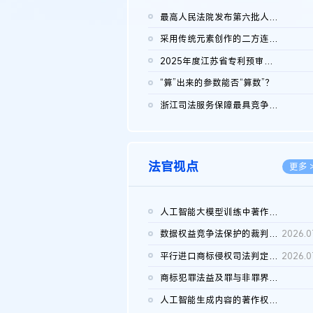
最高人民法院发布第六批人民法院种业知识产权司法保护典型案例 含...
2026.0
采用传统元素创作的二方连续装饰图案作品的独创性及侵权对比认定
2026.0
2025年度江苏省专利预审典型案例
2026.0
“算”出来的参数能否“算数”？
2026.0
浙江司法服务保障最具竞争力营商环境建设典型案例（第二批）含侵...
2026.0
法官视点
更多 
人工智能大模型训练中著作权的合理使用
2026.0
数据权益竞争法保护的裁判路径构建
2026.0
平行进口商标侵权司法判定规则的困境与纾解
2026.0
商标犯罪法益及罪与非罪界限研究
2026.0
人工智能生成内容的著作权司法认定：演进逻辑、现实困境与规则建...