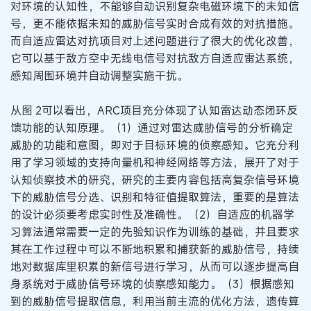
对环境的认知性，不能够自动识别复杂电磁环境下的未知信
号，更不能依据未知的威胁信号实时合成有效的对抗措施。
而自适应雷达对抗项目对上述问题进行了很大的优化改善，
它可以基于敌方空中无线电信号对抗敌方自适应雷达系统，
感知周围环境并自动调整实施干扰。
从图 2可以看出，ARC项目充分体现了认知雷达动态闭环反
馈功能的认知原理。（1）通过对雷达威胁信号的分析确定
威胁的功能和意图，即对于目标环境的侦察感知。它充分利
用了学习领域的支持向量机和神经网络等方法，展开了对于
认知侦察技术的研究，研究的主要内容包括高复杂信号环境
下的威胁信号分选、识别和特征值提取算法，重要的是算法
的设计必须要考虑实时性及准确性。（2）自适应的机器学
习算法通常需要一定的先验知识作为训练的基础，并且要求
其在工作过程中可以不断地积累和捕获新的威胁信号，持续
地对数据库里积累的新信号进行学习，从而可以逐步提高自
身系统对于威胁信号环境的侦察感知能力。（3）根据感知
到的威胁信号提取信息，利用当前主流的优化方法，遗传算