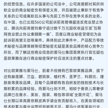
的经营信息。在许多国家的公司法中，公司高管都对其所供
职企业的商业秘密负有保密义务，并且被禁止兼职于有竞争
关系的公司或离职后从事与先前工作存在竞争关系的业务。
在中国，也已出现360公司起诉前高管傅盛违反竞业禁止协
议、腾讯向前高管刘春宁追讨数千万元股权收益引发“互联
网竞业禁止协议索赔第一案”、百度以商业秘密受侵犯为由
起诉前高管王劲等案件。具体到此次事件中，产品配方等技
术秘密与品牌策略等经营秘密无疑是美妆品牌的核心竞争力
所在，而了解这些商业信息的爱马仕集团首席执行官无疑也
是欧莱雅在进行商业秘密保护时应该关注的重点对象。
对比欧莱雅与爱马仕，前者不但拥有巴黎欧莱雅品牌，旗下
还有赫莲娜、兰蔻、碧欧泉、植村秀、圣罗兰、科颜氏、理
肤泉等美妆品牌，且每个品牌都有各自研发的独到技术与长
期积累的品牌经验。而爱马仕则不然，相较于香奈儿等奢侈
品牌已在香水、美妆、服装、箱包等领域“全面开花”，爱马
仕长期以来高度依赖皮具手袋业务贡献收入，在美妆领域的
技术积累与商业运营经验明显不足。爱马仕进军美妆行业，