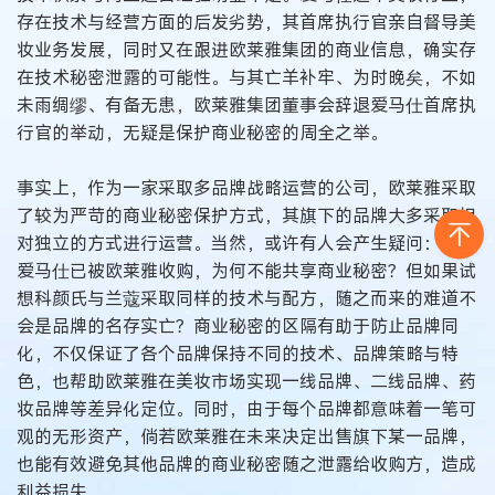
存在技术与经营方面的后发劣势，其首席执行官亲自督导美
妆业务发展，同时又在跟进欧莱雅集团的商业信息，确实存
在技术秘密泄露的可能性。与其亡羊补牢、为时晚矣，不如
未雨绸缪、有备无患，欧莱雅集团董事会辞退爱马仕首席执
行官的举动，无疑是保护商业秘密的周全之举。
事实上，作为一家采取多品牌战略运营的公司，欧莱雅采取
了较为严苛的商业秘密保护方式，其旗下的品牌大多采取相
对独立的方式进行运营。当然，或许有人会产生疑问：既然
爱马仕已被欧莱雅收购，为何不能共享商业秘密？但如果试
想科颜氏与兰蔻采取同样的技术与配方，随之而来的难道不
会是品牌的名存实亡？商业秘密的区隔有助于防止品牌同
化，不仅保证了各个品牌保持不同的技术、品牌策略与特
色，也帮助欧莱雅在美妆市场实现一线品牌、二线品牌、药
妆品牌等差异化定位。同时，由于每个品牌都意味着一笔可
观的无形资产，倘若欧莱雅在未来决定出售旗下某一品牌，
也能有效避免其他品牌的商业秘密随之泄露给收购方，造成
利益损失。