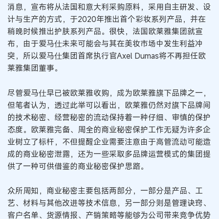
消息，宣布将从法国和意大利采购原料，采用自主研发、设
计与生产的方式，于2020年推出首个彩妆系列产品，并在
稍晚时候推出护肤系列产品。很快，法国欧莱雅集团就宣
布，由于爱马仕未来可能会与其在美妆市场中发生利益冲
突，所以爱马仕集团首席执行官Axel Dumas将不再担任欧
莱雅集团董事。
尽管爱马仕早已被欧莱雅收购，成为欧莱雅旗下品牌之一，
但笔者认为，透过此举可以看出，欧莱雅仍然对旗下品牌间
的技术秘密、经营秘密的流动保持着一种仔细、审慎的保护
态度。欧莱雅完备、周全的商业秘密保护工作无疑为许多企
业树立了标杆，不但提醒企业需要注意由于高管流动可能造
成的商业秘密泄露，还为一些采取多品牌运营模式的集团提
供了一种可供借鉴的商业秘密保护思路。
众所周知，商业秘密主要包括两部分，一部分是产品、工
艺、材料与其他改进等技术信息，另一部分则是管理诀窍、
客户名单、货源情报、产销策略等能够为公司带来竞争优势