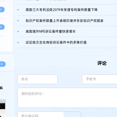
>
德国三大专利法院2019年受理专利案件数量下降
知识产权案件数量上升表明印度并非反知识产权国家
>
美国境外NPE诉讼案件量快速增长
试论地方志在商标诉讼案件中的多维价值
>
>
评论
>>
>
2026.03.09
2026.02.10
著名知识产权律师徐新明接受《中国经营
徐新明律师经典案
报》采访：技术革新下知识产权保护面临新
技有限公司技术合
挑战与应对策略
>
>