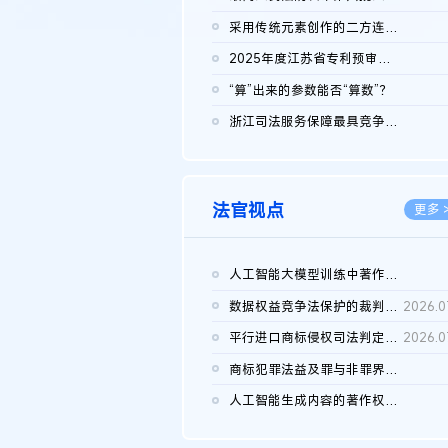
2026.0
采用传统元素创作的二方连续装饰图案作品的独创性及侵权对比认定
2026.0
2025年度江苏省专利预审典型案例
2026.0
“算”出来的参数能否“算数”？
2026.0
浙江司法服务保障最具竞争力营商环境建设典型案例（第二批）含侵...
2026.0
法官视点
更多 
人工智能大模型训练中著作权的合理使用
2026.0
数据权益竞争法保护的裁判路径构建
2026.0
平行进口商标侵权司法判定规则的困境与纾解
2026.0
商标犯罪法益及罪与非罪界限研究
2026.0
人工智能生成内容的著作权司法认定：演进逻辑、现实困境与规则建...
2026.0