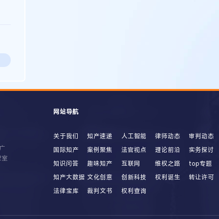
网站导航
关于我们
知产速递
人工智能
律师动态
审判动态
广
国际知产
案例聚焦
法官视点
理论前沿
实务探讨
2室
知识问答
趣味知产
互联网
维权之路
top专题
知产大数据
文化创意
创新科技
权利诞生
转让许可
法律宝库
裁判文书
权利查询