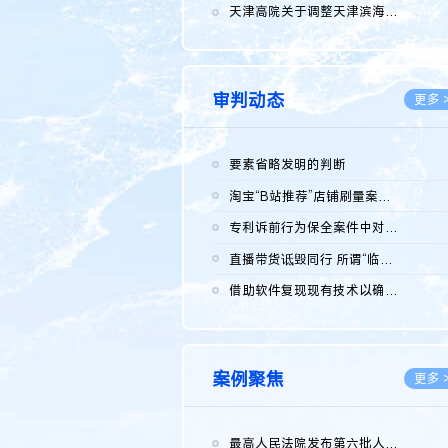
2026.0
天津高院关于调整天津滨海高新技术产业开发区华苑科技园一审普通...
2026.0
审判动态
更多 
要素省略发明的判断
2026.0
淘宝“B站推荐”店铺刷量案维持原判，两被告连带赔偿150万元
2026.0
专利诉前行为保全案件中对仿制药申请人曾作出三类声明的考量及违...
2026.0
直播带货诋毁同行 所谓“临场发挥”不免责
2026.0
借助软件复现现有技术以确认相关参数特征是否被公开
2026.0
案例聚焦
更多 
最高人民法院发布第六批人民法院种业知识产权司法保护典型案例 含...