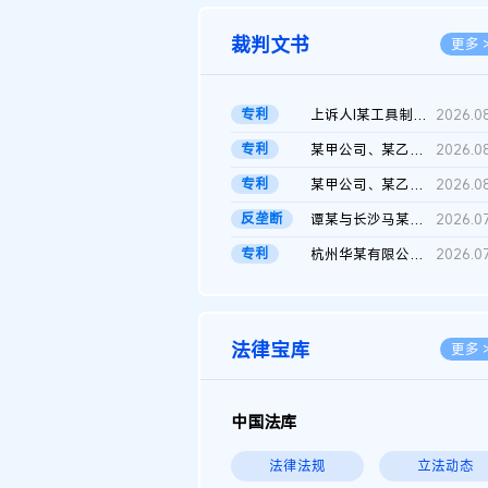
裁判文书
更多 
专利
上诉人I某工具制品有限公司与被上诉人程某及一审被告中华人民共和...
2026.0
专利
某甲公司、某乙公司、某丙公司申请诉前行为保全复议裁定书
2026.0
专利
某甲公司、某乙公司、官某与某丙公司专利申请权权属纠纷 二审判决...
2026.0
反垄断
谭某与长沙马某堆农产品股份有限公司滥用市场支配地位纠纷二审裁...
2026.0
专利
杭州华某有限公司与菲某有限公司侵害发明专利权纠纷
2026.0
法律宝库
更多 
中国法库
法律法规
立法动态