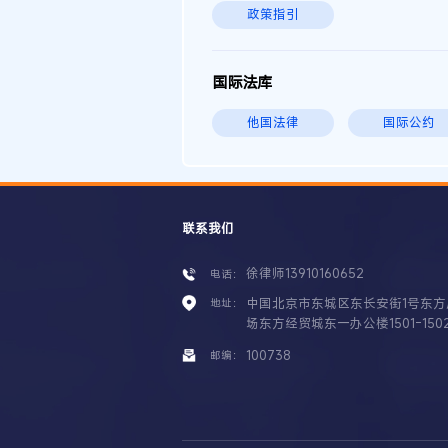
政策指引
国际法库
他国法律
国际公约
联系我们
徐律师13910160652
电话：
中国北京市东城区东长安街1号东方
地址：
场东方经贸城东一办公楼1501-150
100738
邮编：