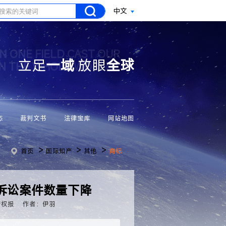
中文
N ONE FIELD CAST OUR
立足
一域
放眼
全球
ON THE WHOLE WORLD
态
裁判文书
法律宝库
网站地图
>
>
>
首页
国际知产
其他
商标
诉讼案件数量下降
产权报
作者：伊羽