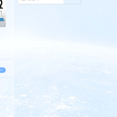
>>
8.07
5.14
5.08