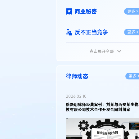
商业秘密
更多 >
反不正当竞争
更多 >
点击展开全部
植物新品种
更多 >
地理标志
更多 >
律师动态
更多 
集成电路布图设计
更多 >
2026.05.11
徐新明律师接受《天津日报》采访：解读
2025年度天津市专利行政保护案例
技术合同
更多 >
传统文化
更多 >