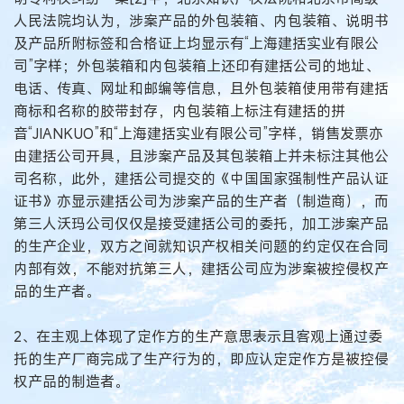
人民法院均认为，涉案产品的外包装箱、内包装箱、说明书
及产品所附标签和合格证上均显示有“上海建括实业有限公
司”字样；外包装箱和内包装箱上还印有建括公司的地址、
电话、传真、网址和邮编等信息，且外包装箱使用带有建括
商标和名称的胶带封存，内包装箱上标注有建括的拼
音“JIANKUO”和“上海建括实业有限公司”字样，销售发票亦
由建括公司开具，且涉案产品及其包装箱上并未标注其他公
司名称，此外，建括公司提交的《中国国家强制性产品认证
证书》亦显示建括公司为涉案产品的生产者（制造商），而
第三人沃玛公司仅仅是接受建括公司的委托，加工涉案产品
的生产企业，双方之间就知识产权相关问题的约定仅在合同
内部有效，不能对抗第三人，建括公司应为涉案被控侵权产
品的生产者。
2、在主观上体现了定作方的生产意思表示且客观上通过委
托的生产厂商完成了生产行为的，即应认定定作方是被控侵
权产品的制造者。