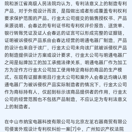
院和浙江省高级人民法院均认为，专利法意义上的制造专利
产品，对于外观设计而言，是指做出或者形成覆盖专利权利
要求保护范围的产品。行金太公司提交的销售授权书、产品
来源说明、俞春达的专利证书和专利权评价报告、送货单、
银行转账凭证及证人俞春达的证言可以形成完整的证据链，
证明被诉侵权产品系由俞春达经营的明通电器厂制造，产品
的设计也来自于该厂，行金太公司未向该厂就被诉侵权产品
的制造提供设计方案或设计要求，行金太公司与明通电器厂
之间是贴牌加工的加工承揽法律关系，明通电器厂作为加工
方为定作方行金太公司加工使用特定商标的商品的生产模
式。在现有证据表明且行金太公司和案外人俞春达均确认明
通电器厂为被诉侵权产品实际制造者的情况下，行金太公司
作为商标持有人，仅起到标示该商品提供者的作用，行金太
公司的经营范围也不包括产品制造，不应认定为专利法意义
上的制造者。
在中山市纳宝电器科技有限公司与北京左茗右器商贸有限公
司侵害外观设计专利权纠纷一案[7]中，广州知识产权法院