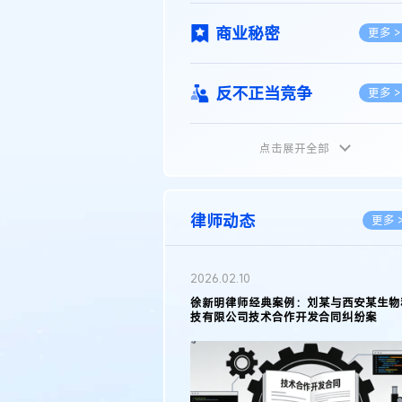
商业秘密
更多 >
反不正当竞争
更多 >
点击展开全部
植物新品种
更多 >
地理标志
更多 >
律师动态
更多 
集成电路布图设计
更多 >
2026.02.10
权律师徐新明接受《中国经营
徐新明律师经典案例：刘某与西安某生物
技术革新下知识产权保护面临新
技有限公司技术合作开发合同纠纷案
技术合同
策略
更多 >
传统文化
更多 >