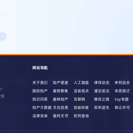
网站导航
关于我们
知产速递
人工智能
律师动态
审判动态
广
国际知产
案例聚焦
法官视点
理论前沿
实务探讨
2室
知识问答
趣味知产
互联网
维权之路
top专题
知产大数据
文化创意
创新科技
权利诞生
转让许可
法律宝库
裁判文书
权利查询