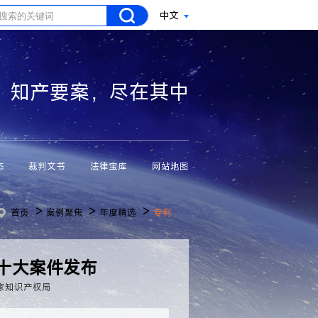
中文
知产要案，尽在其中
态
裁判文书
法律宝库
网站地图
>
>
>
首页
案例聚焦
年度精选
专利
效十大案件发布
家知识产权局