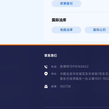
政策指引
国际法库
他国法律
国际公约
联系我们
徐律师13910160652
电话：
中国北京市东城区东长安街1号东方
地址：
场东方经贸城东一办公楼1501-150
100738
邮编：