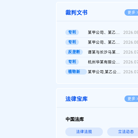
裁判文书
更多 
专利
某甲公司、某乙公司、某丙公司申请诉前行为保全复议裁定书
2026.0
专利
某甲公司、某乙公司、官某与某丙公司专利申请权权属纠纷 二审判决...
2026.0
反垄断
谭某与长沙马某堆农产品股份有限公司滥用市场支配地位纠纷二审裁...
2026.0
专利
杭州华某有限公司与菲某有限公司侵害发明专利权纠纷
2026.0
植物新
某甲公司,某乙公司,某门市部,某丙公司植物新品种临时保护期使用费...
2026.0
品..
法律宝库
更多 
中国法库
法律法规
立法动态