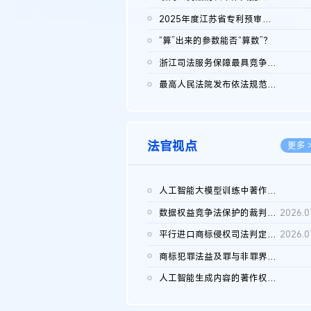
2026.0
2025年度江苏省专利预审典型案例
2026.0
“算”出来的参数能否“算数”？
2026.0
浙江司法服务保障最具竞争力营商环境建设典型案例（第二批）含侵...
2026.0
最高人民法院发布依法规范平台经营、保护消费者合法权益典型案例...
2026.0
法官视点
更多 
人工智能大模型训练中著作权的合理使用
2026.0
数据权益竞争法保护的裁判路径构建
2026.0
平行进口商标侵权司法判定规则的困境与纾解
2026.0
商标犯罪法益及罪与非罪界限研究
2026.0
人工智能生成内容的著作权司法认定：演进逻辑、现实困境与规则建...
2026.0