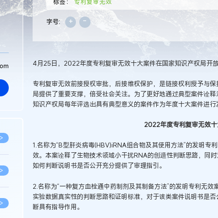
标签：
专利复审无效
+
-
字号:
4月25日，2022年度专利复审无效十大案件在国家知识产权局开
com
专利复审无效前接授权审批，后接维权保护，是链接权利授予与保
局提供了重要支撑，倍受社会关注。为了更好地通过典型案件诠释
知识产权局每年评选出具有典型意义的案件作为年度十大案件进行
2022年度专利复审无效
>
1.名称为“B型肝炎病毒(HBV)iRNA组合物及其使用方法”的发
效。本案诠释了生物技术领域小干扰RNA的创造性判断思路，同
如何判断说明书是否公开充分提供了审理指引。
>
2.名称为“一种复方血栓通中药制剂及其制备方法”的发明专利无
实验数据真实性的判断思路和证明标准，对于该类案件说明书是否
>
断具有指导作用。