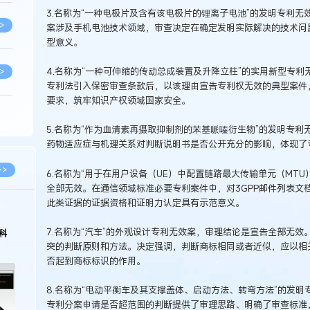
3.名称为“一种电极片及含有该电极片的锂离子电池”的发明专利
>
案涉及手机电池技术领域，审查决定在确定发明实际解决的技术问
型意义。
4.名称为“一种可伸缩的传动总成装置及升降立柱”的实用新型专
>
专利法引入保密审查条款后，以该理由宣告专利权无效的典型案件
要求，筑牢知识产权领域国家安全。
>
5.名称为“作为血清素再摄取抑制剂的苯基哌嗪衍生物”的发明专
药物适应症与机理关系对判断说明书是否公开充分的影响，体现了
>
>>
6.名称为“用于在用户设备（UE）中配置链路最大传输单元（MT
全部无效。在通信领域标准必要专利案件中，对3GPP邮件列表文
此类证据的证据资格和证明力认定具有示范意义。
>
7.名称为“汽车”的外观设计专利无效案，审理结论是宣告全部无
科
突的判断原则和方法。决定强调，判断商标相同或者近似，应以相
>
否起到商标标识的作用。
8.名称为“电动平衡车及其支撑盖体、启动方法、转弯方法”的发
>
专利分案申请是否超范围的判断提供了审理思路、明确了审查标准