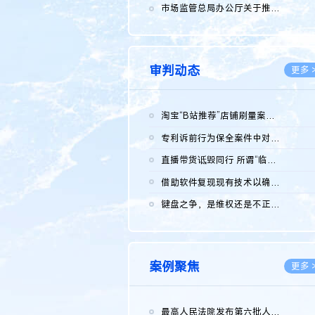
2026.0
市场监管总局办公厅关于推广第一批全国商业秘密保护创新试点典型...
2026.0
审判动态
更多 
淘宝“B站推荐”店铺刷量案维持原判，两被告连带赔偿150万元
2026.0
专利诉前行为保全案件中对仿制药申请人曾作出三类声明的考量及违...
2026.0
直播带货诋毁同行 所谓“临场发挥”不免责
2026.0
借助软件复现现有技术以确认相关参数特征是否被公开
2026.0
键盘之争，是维权还是不正当竞争？
2026.0
案例聚焦
更多 
最高人民法院发布第六批人民法院种业知识产权司法保护典型案例 含...