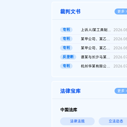
裁判文书
更多 
专利
上诉人I某工具制品有限公司与被上诉人程某及一审被告中华人民共和...
2026.0
专利
某甲公司、某乙公司、某丙公司申请诉前行为保全复议裁定书
2026.0
专利
某甲公司、某乙公司、官某与某丙公司专利申请权权属纠纷 二审判决...
2026.0
反垄断
谭某与长沙马某堆农产品股份有限公司滥用市场支配地位纠纷二审裁...
2026.0
专利
杭州华某有限公司与菲某有限公司侵害发明专利权纠纷
2026.0
法律宝库
更多 
中国法库
法律法规
立法动态