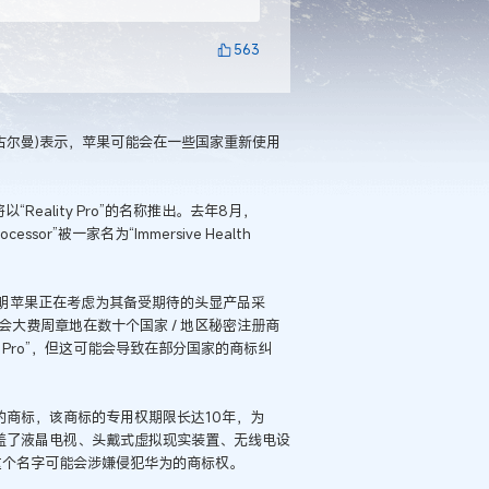
563
马克・古尔曼)表示，苹果可能会在一些国家重新使用
Reality Pro”的名称推出。去年8月，
rocessor”被一家名为“Immersive Health
，这表明苹果正在考虑为其备受期待的头显产品采
不会大费周章地在数十个国家 / 地区秘密注册商
 Pro”，但这可能会导致在部分国家的商标纠
Pro的商标，该商标的专用权期限长达10年，为
9，涵盖了液晶电视、头戴式虚拟现实装置、无线电设
o”这个名字可能会涉嫌侵犯华为的商标权。