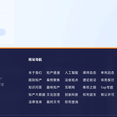
网站导航
关于我们
知产速递
人工智能
律师动态
审判动态
广
国际知产
案例聚焦
法官视点
理论前沿
实务探讨
2室
知识问答
趣味知产
互联网
维权之路
top专题
知产大数据
文化创意
创新科技
权利诞生
转让许可
法律宝库
裁判文书
权利查询