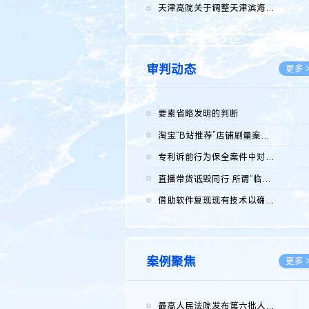
2026.0
天津高院关于调整天津滨海高新技术产业开发区华苑科技园一审普通...
2026.0
审判动态
更多 
要素省略发明的判断
2026.0
淘宝“B站推荐”店铺刷量案维持原判，两被告连带赔偿150万元
2026.0
专利诉前行为保全案件中对仿制药申请人曾作出三类声明的考量及违...
2026.0
直播带货诋毁同行 所谓“临场发挥”不免责
2026.0
借助软件复现现有技术以确认相关参数特征是否被公开
2026.0
案例聚焦
更多 
最高人民法院发布第六批人民法院种业知识产权司法保护典型案例 含...