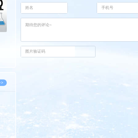
>>
8.07
5.14
5.08