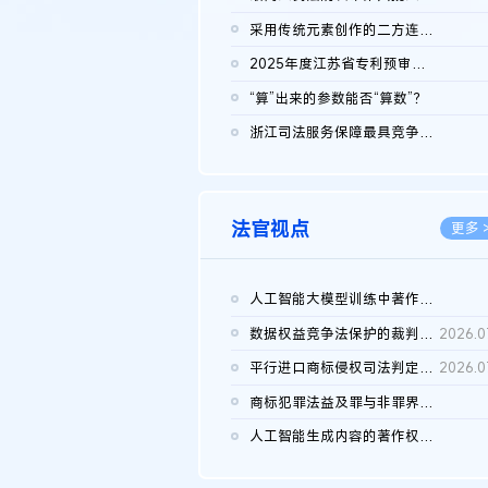
2026.0
采用传统元素创作的二方连续装饰图案作品的独创性及侵权对比认定
2026.0
2025年度江苏省专利预审典型案例
2026.0
“算”出来的参数能否“算数”？
2026.0
浙江司法服务保障最具竞争力营商环境建设典型案例（第二批）含侵...
2026.0
法官视点
更多 
人工智能大模型训练中著作权的合理使用
2026.0
数据权益竞争法保护的裁判路径构建
2026.0
平行进口商标侵权司法判定规则的困境与纾解
2026.0
商标犯罪法益及罪与非罪界限研究
2026.0
人工智能生成内容的著作权司法认定：演进逻辑、现实困境与规则建...
2026.0