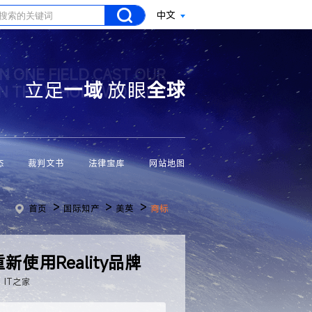
中文
N ONE FIELD CAST OUR
立足
一域
放眼
全球
ON THE WHOLE WORLD
态
裁判文书
法律宝库
网站地图
>
>
>
首页
国际知产
美英
商标
重新使用Reality品牌
IT之家