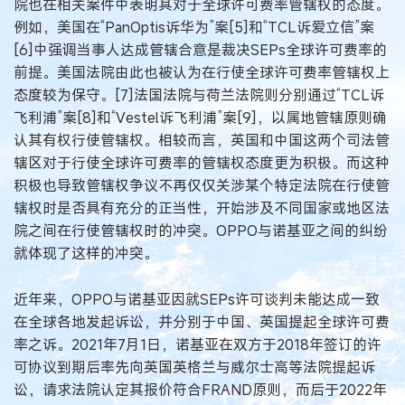
院也在相关案件中表明其对于全球许可费率管辖权的态度。
例如，美国在“PanOptis诉华为”案[5]和“TCL诉爱立信”案
[6]中强调当事人达成管辖合意是裁决SEPs全球许可费率的
前提。美国法院由此也被认为在行使全球许可费率管辖权上
态度较为保守。[7]法国法院与荷兰法院则分别通过“TCL诉
飞利浦”案[8]和“Vestel诉飞利浦”案[9]，以属地管辖原则确
认其有权行使管辖权。相较而言，英国和中国这两个司法管
辖区对于行使全球许可费率的管辖权态度更为积极。而这种
积极也导致管辖权争议不再仅仅关涉某个特定法院在行使管
辖权时是否具有充分的正当性，开始涉及不同国家或地区法
院之间在行使管辖权时的冲突。OPPO与诺基亚之间的纠纷
就体现了这样的冲突。
近年来，OPPO与诺基亚因就SEPs许可谈判未能达成一致
在全球各地发起诉讼，并分别于中国、英国提起全球许可费
率之诉。2021年7月1日，诺基亚在双方于2018年签订的许
可协议到期后率先向英国英格兰与威尔士高等法院提起诉
讼，请求法院认定其报价符合FRAND原则，而后于2022年