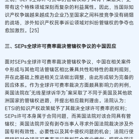
带有这个特殊领域深刻而复杂的利益属性。因此，当国际知
识产权争端越来越成为企业乃至国家之间科技竞争没有硝烟
的战场，涉外知识产权民事诉讼领域对纠纷管辖权的争夺也
愈加激烈。[25]
三、SEPs全球许可费率裁决管辖权争议的中国因应
面对SEPs全球许可费率裁决管辖权争议，中国在相关案件
中形成与其他司法管辖区相比兼具共性和特性的裁判规则，
并在此基础上推进相关立法做出调整，由此形成较为完备的
因应体系。作为全球许可费率裁决方面颇具影响力的判例，
英国法院在“无线星球诉华为”案采取了不同于美国及其他欧
洲国家的管辖权进路，并提出相应裁判理由。法院认为：
ETSI的知识产权政策赋予了其裁决全球许可费率的权利；
SEPs许可本身属于合同问题，而英国法院对该合同具有管
辖权；英国法院并没有剥夺当事人寻求外国法院裁决涉及外
国专利有效性、必要性以及其中侵权问题的机会；法院行使