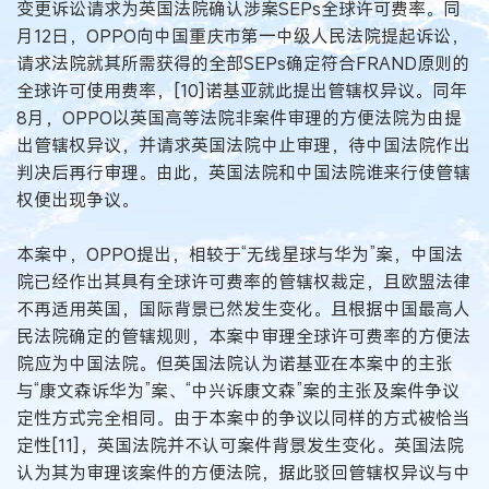
变更诉讼请求为英国法院确认涉案SEPs全球许可费率。同
月12日，OPPO向中国重庆市第一中级人民法院提起诉讼，
请求法院就其所需获得的全部SEPs确定符合FRAND原则的
全球许可使用费率，[10]诺基亚就此提出管辖权异议。同年
8月，OPPO以英国高等法院非案件审理的方便法院为由提
出管辖权异议，并请求英国法院中止审理，待中国法院作出
判决后再行审理。由此，英国法院和中国法院谁来行使管辖
权便出现争议。
本案中，OPPO提出，相较于“无线星球与华为”案，中国法
院已经作出其具有全球许可费率的管辖权裁定，且欧盟法律
不再适用英国，国际背景已然发生变化。且根据中国最高人
民法院确定的管辖规则，本案中审理全球许可费率的方便法
院应为中国法院。但英国法院认为诺基亚在本案中的主张
与“康文森诉华为”案、“中兴诉康文森”案的主张及案件争议
定性方式完全相同。由于本案中的争议以同样的方式被恰当
定性[11]，英国法院并不认可案件背景发生变化。英国法院
认为其为审理该案件的方便法院，据此驳回管辖权异议与中