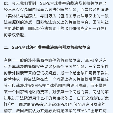
此，今天我们看到，SEPs全球费率的裁决及其相关争端已
经不再仅仅是国内民事诉讼法范畴的问题，而是涉及外国法
（实体法与程序法）与国际法（包括国际公法意义上的一般
法律原则的违反，国际私法意义上的管辖权冲突、国际礼让
与司法协助，国际经济法意义上的《TRIPS协定》一致性）
的争议话题。
二、SEPs全球许可费率裁决缘何引发管辖权争议
有别于一般的涉外民商事案件的管辖权争议，SEPs全球许
可费率裁决的管辖权争议涉及两个层面的问题。一个是案件
的涉外因素带来的管辖权问题，另一个是全球许可费率裁决
的管辖权，即当法院在第一个问题上确认管辖权后需要证成
其可以裁决涉案SEPs在全球范围内的许可费率，而不是在
某一个国家或地区的费率。对于第一个问题而言，问题的解
决取决于法院适用什么样的管辖权依据。在“康文森诉LG”案
[17]中，面对康文森确定涉案SEPs组合包全球许可费率的
请求，法国法院认为并无必要确定该案的FRAND全球许可