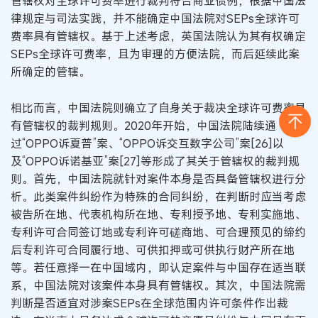
管辖权对全球许可费率进行裁判符合商业惯例；根据中国法
律规定与司法实践，并不能确定中国法院对SEPs全球许可
费率具有管辖权。基于上述考虑，英国法院认为其有权确定
SEPs全球许可费率，且为审理的方便法院，而后延续此案
所确定的管辖。
相比而言，中国法院则确立了自身关于裁决全球许可费率具
有管辖权的裁判规则。2020年开始，中国法院陆续通
过“OPPO诉夏普”案、“OPPO诉交互数字公司”案[26]以
及“OPPO诉诺基亚”案[27]等形成了其关于管辖权的裁判规
则。首先，中国法院就针对案件本身是否具备管辖权进行分
析。此类案件纠纷作为特殊的合同纠纷，在判断时应当考虑
被告所在地、代表机构所在地、专利授予地、专利实施地、
专利许可合同签订地或专利许可磋商地、可合理预见的缔约
后专利许可合同履行地、可供扣押或可供执行财产所在地
等。若任意择一在中国域内，即认定案件与中国存在适当联
系，中国法院对该案件本身具有管辖权。其次，中国法院需
判断是否适宜对涉案SEPs在全球范围内许可条件作出裁