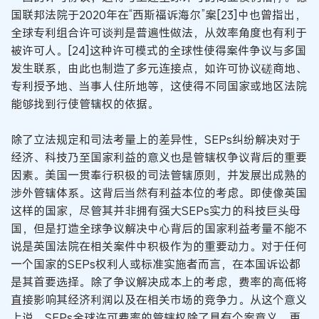
国联邦法院于2020年在“西斯福诉海尔”案[23]中也曾指出，
全球专利组合许可谈判是普遍性做法，从效率角度也有利于
被许可人。[24]这种许可模式的全球性使得案件争议与多国
发生联系，由此也制造了多元连接点，如许可协议磋商地、
专利授予地、当事人住所地等，这使得不同国家或地区法院
能够找到行使管辖权的依据。
除了立法规定和司法考量上的差异性，SEPs纠纷解决对于
经济、科技乃至国家利益的意义也是管辖权争议背后的重要
因素。美国一贯奉行积极的司法管辖原则，并发展出成熟的
涉外管辖体系。这背后当然有利益本位的考虑。即使像英国
这样的国家，尽管其并非拥有强大SEPs实力的科技巨头母
国，但是打造全球争议解决中心背后的国家利益考量不能不
说是英国法院在相关案件中积极作为的重要动力。对于任何
一个国家的SEPs权利人或标准实施者而言，在本国诉讼都
是其首要选择。除了争议解决成本上的考虑，费率的高低将
直接影响其经济利润以及在相关市场的竞争力。从这个意义
上说，SEPs全球许可费率的管辖权除了具有个案意义，更