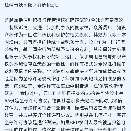
域性管辖也随之开始松动。
超越属地原则积极行使管辖权在确定SEPs全球许可费率这
一特殊诉请上会进一步加剧争议的复杂性。众所周知，知识
产权作为一国法律承认和保护的相关权利，其效力只限于本
国境内，具有严格的地域性或称领土性。[21]作为一国行使
公权力，基于国家行为所赋予认可的专利，其空间效力范围
也限于所授予权利国家的领土范围。似乎属地管辖与知识产
权的地域性存在天然的一致性。而许可模式的全球性打破了
这种逻辑上的关联。全球许可费率裁决之所以造成管辖权问
题是因为全球许可模式增加了纠纷跟不同地域之间联系的因
素。问题在于，全球许可在实践中很普遍。在“圣劳伦斯诉
沃达丰”案[22]中，原告作为证据提交的55份许可协议中有
53份是全球许可协议。德国杜塞尔多夫地区法院对此采信
并认为，全球许可符合商业惯例，标准实施者在全球范围内
经营，并总是签订全球许可协议。特别是在电信行业，签订
全球许可协议是通常做法。如果SEP权利人最终被迫只签订
一国的许可协议，这将与上述全球许可的商业惯例相悖。德