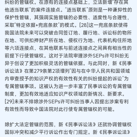
纠纷的管辖权。在原有的连接点基础上，立法新增“存在其
他适当联系”的案件连接点。“适当联系”原则是一种谦抑性的
保护性管辖，其强调实施管辖的必要性、适度性与合理性，
采取“特定依据+兜底条款”的模式。[28]这一兜底条款使得
我国法院未来可以突破合同签订地、履行地、诉讼标的物所
在地、可供扣押财产所在地、侵权行为地、代表机构住所地
等六项连接点，在其他联系与前述连接点之间具有相当性的
前提下行使管辖权。这对于法院审理涉外SEPs许可纠纷无
异于创设了更加积极灵活的管辖依据。与此同时，新《民事
诉讼法》在第279条第2项增列“因与在中华人民共和国领域
内审查授予的知识产权的有效性有关的纠纷提起的诉讼”为
专属管辖事项。这被认为进一步丰富了民事诉讼的专属管辖
制度，更加有效地适应知识产权领域的新情况、新要求。
[29]未来不排除涉外SEPs许可纠纷当事人因提出涉案专利
有效性而导致中国法院对此行使专属管辖权的可能。
除扩大法定管辖的范围，新《民事诉讼法》还就协调管辖权
国际冲突和减少平行诉讼作出专门规定。新《民事诉讼法》