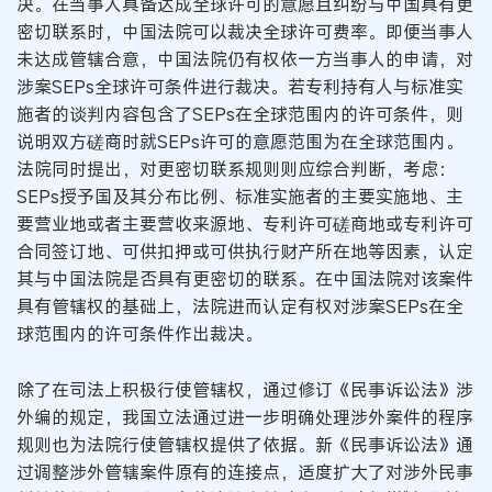
决。在当事人具备达成全球许可的意愿且纠纷与中国具有更
密切联系时，中国法院可以裁决全球许可费率。即便当事人
未达成管辖合意，中国法院仍有权依一方当事人的申请，对
涉案SEPs全球许可条件进行裁决。若专利持有人与标准实
施者的谈判内容包含了SEPs在全球范围内的许可条件，则
说明双方磋商时就SEPs许可的意愿范围为在全球范围内。
法院同时提出，对更密切联系规则则应综合判断，考虑：
SEPs授予国及其分布比例、标准实施者的主要实施地、主
要营业地或者主要营收来源地、专利许可磋商地或专利许可
合同签订地、可供扣押或可供执行财产所在地等因素，认定
其与中国法院是否具有更密切的联系。在中国法院对该案件
具有管辖权的基础上，法院进而认定有权对涉案SEPs在全
球范围内的许可条件作出裁决。
除了在司法上积极行使管辖权，通过修订《民事诉讼法》涉
外编的规定，我国立法通过进一步明确处理涉外案件的程序
规则也为法院行使管辖权提供了依据。新《民事诉讼法》通
过调整涉外管辖案件原有的连接点，适度扩大了对涉外民事