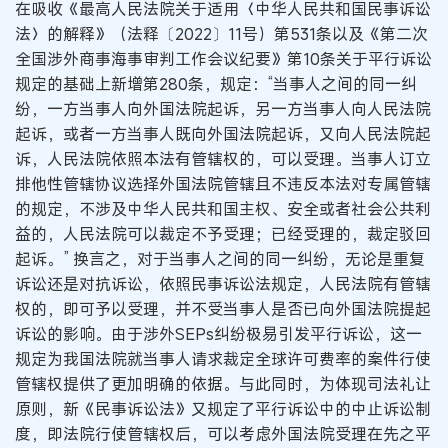
在吸收《最高人民法院关于适用〈中华人民共和国民事诉讼
法〉的解释》（法释〔2022〕11号）第531条以及《第二次
全国涉外商事海事审判工作会议纪要》第10条关于平行诉讼
规定的基础上新增第280条，规定：“当事人之间的同一纠
纷，一方当事人向外国法院起诉，另一方当事人向人民法院
起诉，或者一方当事人既向外国法院起诉，又向人民法院起
诉，人民法院依照本法有管辖权的，可以受理。当事人订立
排他性管辖协议选择外国法院管辖且不违反本法对专属管辖
的规定，不涉及中华人民共和国主权、安全或者社会公共利
益的，人民法院可以裁定不予受理；已经受理的，裁定驳回
起诉。” 换言之，对于当事人之间的同一纠纷，无论是重复
诉讼还是对抗诉讼，依照民事诉讼法规定，人民法院有管辖
权的，即可予以受理，并不受当事人是否已向外国法院提起
诉讼的影响。由于涉外SEPs纠纷极易引发平行诉讼，这一
规定为我国法院就当事人请求裁定全球许可费率的案件行使
管辖权提供了更加明确的依据。与此同时，为体现司法礼让
原则，新《民事诉讼法》又规定了平行诉讼中的中止诉讼制
度，即法院行使管辖权后，可以考虑外国法院受理在先之平