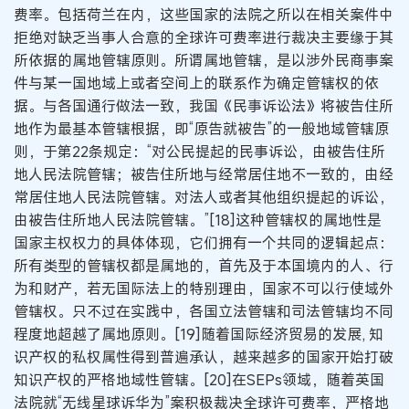
费率。包括荷兰在内，这些国家的法院之所以在相关案件中
拒绝对缺乏当事人合意的全球许可费率进行裁决主要缘于其
所依据的属地管辖原则。所谓属地管辖，是以涉外民商事案
件与某一国地域上或者空间上的联系作为确定管辖权的依
据。与各国通行做法一致，我国《民事诉讼法》将被告住所
地作为最基本管辖根据，即“原告就被告”的一般地域管辖原
则，于第22条规定：“对公民提起的民事诉讼，由被告住所
地人民法院管辖；被告住所地与经常居住地不一致的，由经
常居住地人民法院管辖。对法人或者其他组织提起的诉讼，
由被告住所地人民法院管辖。”[18]这种管辖权的属地性是
国家主权权力的具体体现，它们拥有一个共同的逻辑起点：
所有类型的管辖权都是属地的，首先及于本国境内的人、行
为和财产，若无国际法上的特别理由，国家不可以行使域外
管辖权。只不过在实践中，各国立法管辖和司法管辖均不同
程度地超越了属地原则。[19]随着国际经济贸易的发展, 知
识产权的私权属性得到普遍承认，越来越多的国家开始打破
知识产权的严格地域性管辖。[20]在SEPs领域，随着英国
法院就“无线星球诉华为”案积极裁决全球许可费率，严格地