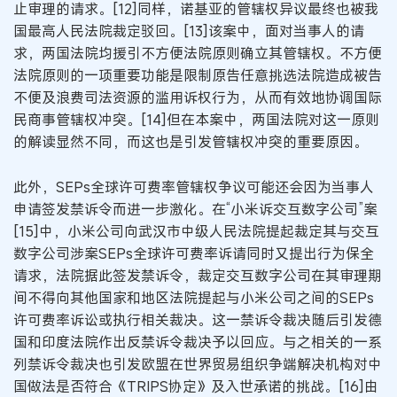
止审理的请求。[12]同样，诺基亚的管辖权异议最终也被我
国最高人民法院裁定驳回。[13]该案中，面对当事人的请
求，两国法院均援引不方便法院原则确立其管辖权。不方便
法院原则的一项重要功能是限制原告任意挑选法院造成被告
不便及浪费司法资源的滥用诉权行为，从而有效地协调国际
民商事管辖权冲突。[14]但在本案中，两国法院对这一原则
的解读显然不同，而这也是引发管辖权冲突的重要原因。
此外，SEPs全球许可费率管辖权争议可能还会因为当事人
申请签发禁诉令而进一步激化。在“小米诉交互数字公司”案
[15]中，小米公司向武汉市中级人民法院提起裁定其与交互
数字公司涉案SEPs全球许可费率诉请同时又提出行为保全
请求，法院据此签发禁诉令，裁定交互数字公司在其审理期
间不得向其他国家和地区法院提起与小米公司之间的SEPs
许可费率诉讼或执行相关裁决。这一禁诉令裁决随后引发德
国和印度法院作出反禁诉令裁决予以回应。与之相关的一系
列禁诉令裁决也引发欧盟在世界贸易组织争端解决机构对中
国做法是否符合《TRIPS协定》及入世承诺的挑战。[16]由