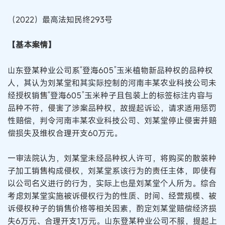
（2022）最高法知民终293号
【基本案情】
山东登某种业公司系“登海605”玉米植物新品种权的品种权
人，其认为刘某堂和其实际控制的河南丰某农业科技公司未
经授权销售“登海605”玉米种子且包装上的标签标注内容与
品种不符，侵害了涉案品种权，故提起诉讼，请求适用惩罚
性赔偿，判令河南丰某农业科技公司、刘某堂停止侵害并赔
偿损失及维权合理开支60万元。
一审法院认为，刘某堂未经品种权人许可，将购买的散装种
子加工销售构成侵权，刘某堂系该行为的责任主体，即使有
以公司名义进行的行为，实际上也是刘某堂个人所为。综合
考虑刘某堂实施被诉侵权行为的性质、时间、经营规模、被
诉侵权种子的销售价格等相关因素，酌定刘某堂赔偿经济损
失6万元、合理开支1万元。山东登某种业公司不服，提起上