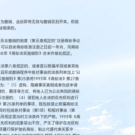
称为撤销，此后即将无效与撤销区别开来。但就
脉相承的。
委员会撤销的制度（第五章规定的“注册商标争议
的，可以自该商标核准注册之日起一年内，向商标
988年《商标法实施细则》亦未作细化规定。
反本法第八条规定的，或者是以欺骗手段或者其他
且形成撤销程序中绝对事由的法条列举加上“以
施细则》第25条将1993年《商标法》第27条
为：“（1）虚构、隐瞒事实真相或者伪造申请
模仿、翻译等方式，将他人已为公众熟知的商标
行注册的；（4）侵犯他人合法的在先权利进行
》第25条列举的事项，既包括禁止欺骗商标注
同时包括绝对事由（第1项）和相对事由（第
混同规定是当时立法条件下的产物。1993年《商
犯在先权利的现象层出不穷，产生了保护在先权利
须履行保护驰名商标、制止代理代表关系中