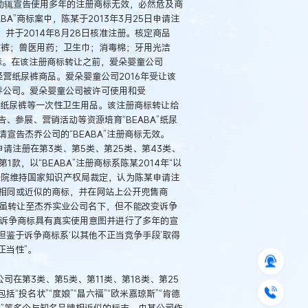
动辄宣告使用多年的注册商标无效，必然危及商
A”商标案中，陈某于2013年3月25日申请注
，并于2014年8月28日核准注册。核定商品
收裤；兽医用药；卫生巾；消毒棉；牙用光洁
商标。在该注册商标转让之前，爱朵婴童公司
售经营纸尿裤商品。爱朵婴童公司2016年受让该
杰乔公司。爱朵婴童公司被许可使用和受
品牌的纸尿裤等一次性卫生用品。该注册商标转让给
参展、营销活动等资源培育“BEABA”纸尿
请宣告杰乔公司的“BEABA”注册商标无效。
申请注册在第3类、第5类、第25类、第43类、
款，以“BEABA”注册商标系陈某2014年“以
法院维持国家知识产权局裁定，认为陈某申请注
商标相同或近似的商标，并在网站上公开兜售商
标虽转让至杰乔实业公司名下，但不能改变诉争
其对诉争商标具有真实使用意图并进行了多年的宣
鉴于诉争商标系‘以其他不正当竞争手段’取得
正当性”。
在第3类、第5类、第11类、第18类、第25
“投名状”“度娘”“晶六福”“欧米嘉琼斯”“肯德
UADAZ”等多个与知名品牌相近似的标志。中某公司作