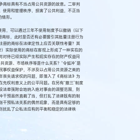
争商标具有不当占用公共资源的故意。二审判
、使用和管理秩序，损害了公共利益，不正当
的情形。
使用，可以通过三年不使用制度予以撤销（以下
册商标，此时是否还有必要援引其批量注册行为
注册的商标在法律定性上应否关联性考量？其
2）实际使用的商标在客观上形成了一种实在的
何对待已经实际产生和现实存在的财产权益问
共资源、市场秩序等是什么关系？“令狐冲”是
民事权益保护，不涉及以占用公共资源之类的
年丧失请求权的问题，即落入了《商标法》为
先权利意义上的公平问题。在另有“撤三”制度
设法牵强附会地纳入绝对事由的调整范围，则
种干预虽然直截了当，但打乱了法律既有的制
张干预私法关系的偶然现象，而是具有足够的
则扰乱了公私法应有的平衡和稳定的法律秩