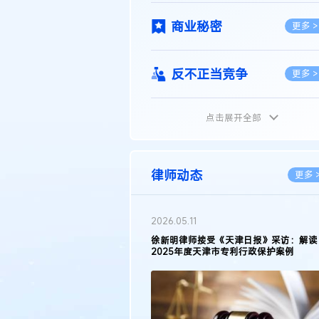
商业秘密
更多 >
反不正当竞争
更多 >
点击展开全部
植物新品种
更多 >
地理标志
更多 >
律师动态
更多 
集成电路布图设计
更多 >
2026.03.09
接受《天津日报》采访：解读
著名知识产权律师徐新明接受《中国经营
天津市专利行政保护案例
报》采访：技术革新下知识产权保护面临
技术合同
挑战与应对策略
更多 >
传统文化
更多 >