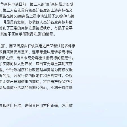
争商标申请日前，第三人的“贵”商标经过长期
与第三人在先具有较高知名度的上述商标在文
告在第33类商品上还申请注册了20余件与第
，明显具有复制、抄袭他人高知名度商标并借
扰乱了正常的商标注册管理秩序，有损于公平
其他不正当手段取得注册”的情形。
册”，而又因原告在该裁定之后又新注册多件相
没有实际使用意图，连带考量认定诉争商标构
商标之嫌，而且未充分尊重注册商标的稳定性。
了实际的私人财产权，应当首先尊重其现实存
理，但行政程序和行政管理毕竟是为商标权服
调的是，公权行使的限定性和强约束性。公权
由无效已长期使用的商标，将冲击产权保护和
标从事商业活动的预期和信心，不利于营造稳
位和适用标准，确保其适用方向正确，适用效