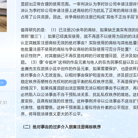
显超出正常合理的使用范围。一审判决认为李时珍公司申请注册诉
决认为李时珍公司申请注册上述商标的行为扰乱了正常的商标注册
占用了公共资源。因此，诉争商标的注册已构成“其他不正当手段”
值得研究的是：（1）已注册20余年的商标，如果缺乏真实有效的
简称“撤三”）；如果已经真实使用，就不再是不以使用为目的的注
认定其触发注册商标无效的绝对事由？实际使用的商标与其他批量
他批量注册不使用的商标与争议商标的实际使用可否分开处置？（
标识性财产，对其撤销已不再仅是纯粹的行政管理问题，还涉及如
题。（3）像“令狐冲”这样的作品元素与他人的在先民事权益以及公
金庸先生在武侠小说中创作的作品元素，如果需要保护，也是依照
绝对事由介入无效宣告。以相对事由保护和宣告无效，涉及超过五
稳定秩序而牺牲在先权利的利益平衡的私权秩序范围，不再是保护在
>>
的情况下，如果纯属因超出法定期限无法以相对事由予以救济，再
必然陷入以公法事由不当干预私法关系、扰乱私权秩序的境地。这
度安排，且具有较强的任意性。这种事例并非以公法事由不适当扩
7.31
代表性，值得警惕。这种干预表面上看似符合朴素的公平观念，实
序，将导致法律意义更大的不公平。
5.14
（二）绝对事由的过多介入损害注册商标秩序
5.08