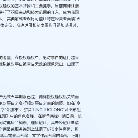
权确权的基本路径和主要抓手。当前商标注册
进行了积极主动和较大范围的介入，成为我国
大，其曲解或者误用可能让特定经营者面临“灭
法律定位、准确适用和制度重构问题加以探讨，
的考量，在授权确权中，绝对事由的适用越来
标以绝对事由被宣告无效的现象突出，出现了
告无效五年期限已过，商标授权确权机关转而
绝对事由之名行相对事由之实的嫌疑。如在“令
“令狐冲”、拼音“LINGHUCHONG”及图形组
江湖》中的角色名称，在诉争商标申请日前，该
司对此应当知晓，理应避让，其未经避让申请
个商品或服务类别上注册了670余件商标，包
知名地点或景点名称、文学作品名称的商标，已明