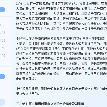
注”他人具有一定知名度的商标等手段的行为。该案证据表明，在诉
大量的宣传使用已经具有很高的知名度和很强的显著性，诉争商标
>>
字构成、读音或图形设计、视觉效果上相近似。且除诉争商标外，原
三人在先知名商标相近似的商标，超出了正常的生产经营使用需求
他人市场声誉牟利之目的，其行为不仅损害了他人的合法权益，更
8.06
竞争的市场秩序及社会公共利益，故诉争商标的申请注册已构成“以
8.05
上述判决在诉争商标已被另案裁定不属于“以其他不正当手段取得注
8.03
关商标，其批量注册的商标有抄袭、模仿他人知名商标的目的，且
7.30
成“以其他不正当手段取得注册”，不仅有以绝对事由保护他人知名
超过在先权利的五年保护期又在市场上实际使用的商标，已经形成
7.29
在的财产权，不宜轻易无效。即便此类商标涉及行政程序和行政管
务，必须围绕和服务于商标权，不能主次颠倒。实践中恰恰需要强
的行使必须以私权为边界，不能随意介入私权范围。动辄以绝对事
尊重已经形成的市场秩序的观念，进而动摇商标注册人使用注册商
>>
定的营商环境。
上述现象和问题，警醒我们有必要认真审视商标无效绝对事由的定
果符合立法目的。
二、绝对事由和相对事由立法的合分演化及其影响