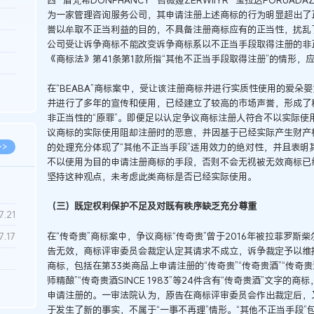
为一家管理咨询服务公司，其申请注册上述商标的行为明显超出了
3.26
誉以牟取不正当利益的目的，不具备注册商标应有的正当性，扰乱
8.06
公司受让诉争商标不能改变诉争商标系以不正当手段取得注册的非正
《商标法》第41条第1款所指“其他不正当手段取得注册”的情形，
8.04
8.04
在“BEABA”商标案中，受让该注册商标并进行实质性使用的爱朵
并进行了多年的宣传和使用，已经建立了较高的市场声誉，形成了
8.03
非正当性的“原罪”。即便足以认定争议商标注册人符合不以实际使
议商标的实际使用阻却注册时的恶意，并因基于已经实际产生财产
的处理充分体现了“其他不正当手段”适用效力的绝对性，并且表明
>>
不以使用为目的申请注册商标的手段，否则不会无视被无效商标已经
坚持这种观点，未考虑此类商标是否已经实际使用。
（三）既定权利保护不足及对既有秩序缺乏充分尊重
7.28
7.21
在“传奇贵”商标案中，争议商标“传奇贵”曾于2016年被拉菲罗
7.17
告无效，商标评审委员会裁定认定其请求不成立，诉争裁定予以维
商标，包括在第33类商品上申请注册的“传奇贵”“传奇贵酒”“传奇贵酒庄园
师精酿”“传奇贵酒SINCE 1983”等24件含有“传奇贵酒”文字
7.02
申请注册的。一审法院认为，原告在商标评审委员会作出裁定后，又
6.22
于发生了新的事实，不属于“一事不再理”情形。“其他不正当手段”