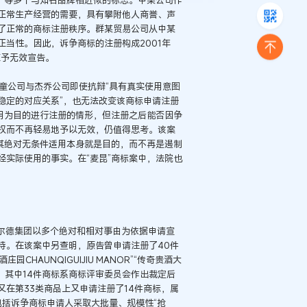
正常生产经营的需要，具有攀附他人商誉、声
了正常的商标注册秩序。群某贸易公司从中某
当性。因此，诉争商标的注册构成2001年
应予无效宣告。
婴童公司与杰乔公司即使抗辩“具有真实使用意图
稳定的对应关系”，也无法改变该商标申请注册
用为目的进行注册的情形，但注册之后能否因争
权而不再轻易地予以无效，仍值得思考。该案
其绝对无条件适用本身就是目的，而不再是遏制
实际使用的事实。在“麦昆”商标案中，法院也
斯柴尔德集团以多个绝对和相对事由为依据申请宣
持。在该案中另查明，原告曾申请注册了40件
CHAUNQIGUIJIU MANOR”“传奇贵酒大
的商标，其中14件商标系商标评审委员会作出裁定后
在第33类商品上又申请注册了14件商标，属
包括诉争商标申请人采取大批量、规模性“抢