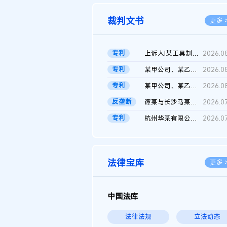
裁判文书
更多 
专利
上诉人I某工具制品有限公司与被上诉人程某及一审被告中华人民共和...
2026.0
专利
某甲公司、某乙公司、某丙公司申请诉前行为保全复议裁定书
2026.0
专利
某甲公司、某乙公司、官某与某丙公司专利申请权权属纠纷 二审判决...
2026.0
反垄断
谭某与长沙马某堆农产品股份有限公司滥用市场支配地位纠纷二审裁...
2026.0
专利
杭州华某有限公司与菲某有限公司侵害发明专利权纠纷
2026.0
法律宝库
更多 
中国法库
法律法规
立法动态