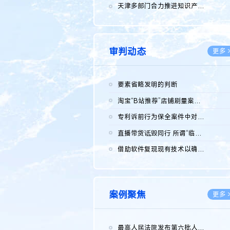
2026.0
天津多部门合力推进知识产权保护工作
2026.0
审判动态
更多 
要素省略发明的判断
2026.0
淘宝“B站推荐”店铺刷量案维持原判，两被告连带赔偿150万元
2026.0
专利诉前行为保全案件中对仿制药申请人曾作出三类声明的考量及违...
2026.0
直播带货诋毁同行 所谓“临场发挥”不免责
2026.0
借助软件复现现有技术以确认相关参数特征是否被公开
2026.0
案例聚焦
更多 
最高人民法院发布第六批人民法院种业知识产权司法保护典型案例 含...