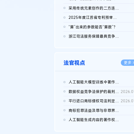
2026.0
采用传统元素创作的二方连续装饰图案作品的独创性及侵权对比认定
2026.0
2025年度江苏省专利预审典型案例
2026.0
“算”出来的参数能否“算数”？
2026.0
浙江司法服务保障最具竞争力营商环境建设典型案例（第二批）含侵...
2026.0
法官视点
更多 
人工智能大模型训练中著作权的合理使用
2026.0
数据权益竞争法保护的裁判路径构建
2026.0
平行进口商标侵权司法判定规则的困境与纾解
2026.0
商标犯罪法益及罪与非罪界限研究
2026.0
人工智能生成内容的著作权司法认定：演进逻辑、现实困境与规则建...
2026.0