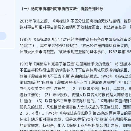
（一）绝对事由和相对事由的立法：由混合到区分
2013年修法之前，《商标法》不区分注册商标的无效与撤销，统
绝对事由和相对事由涉及的撤销和无效制度而言，其法律条款是一
1982年《商标法》规定了对已经注册的商标有争议申请商标评审
的裁定”），其中第27条第1款规定：“对已经注册的商标有争议
评审委员会申请裁定。”该法未规定撤销的具体事由，1983年和1
1993年《商标法》完善了第五章“注册商标争议的裁定”，将“违
不正当手段取得注册”的情形纳入了可由商标局依职权撤销的范围，
欺骗手段或者其他不正当手段”兜底的规范模式。1993年《商标法实
第1款规定的“以欺骗手段或者其他不正当手段取得注册的行为”界定
书件及有关文件进行注册的；（2）违反诚实信用原则，以复制、
进行注册的；（3）未经授权，代理人以其名义将被代理人商标进
注册的；（5）以其他不正当手段取得注册的。”《商标法实施细则
册机关的注册，又包括禁止侵害他人合法权益的不正当注册，因而
2、3、4项）。1993年《商标法实施细则》第25条对两种事由的
标法》缺乏相对事由条款，但是20世纪90年代“抢注”商标和侵
的现实需求。特别是，加入《保护工业产权巴黎公约》之后，我国