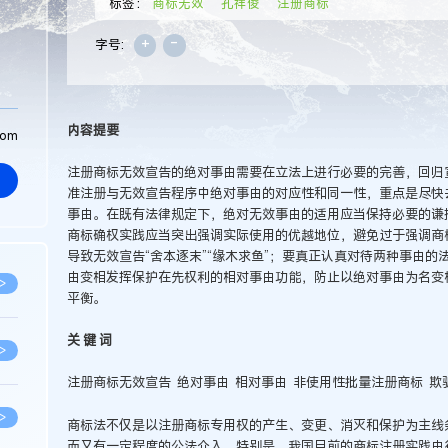
标签：
商标无效
孔祥俊
注册商标
+
-
字号:
内容提要
com
注册商标无效宣告的绝对事由需要在立法上进行必要的完善，回归
准注册与无效宣告程序中绝对事由的对应性和同一性，重点是尽快去
事由。在既有法律规定下，绝对无效事由的适用应当保持必要的谦
商标确权实践应当突出强调实际使用的优越地位，避免过于强调商标
导致无效宣告“舍本逐末”“缘木求鱼”；要真正认真对待两种事由
由变相发挥保护在先权利的相对事由功能，防止以绝对事由为名变
>
平衡。
关 键 词
>
注册商标无效宣告 绝对事由 相对事由 非使用性批量注册商标 欺
>
商标法不仅是以注册商标专用权的产生、变更、消灭和保护为主线
而又有一定程度的公法介入。特别是，我国目前的商标注册实践由