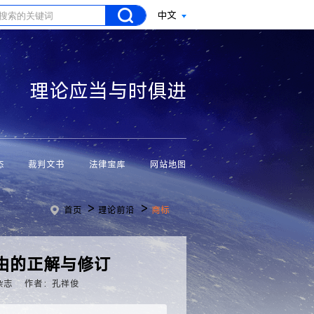
中文
理论应当与时俱进
态
裁判文书
法律宝库
网站地图
>
>
首页
理论前沿
商标
由的正解与修订
杂志
作者：孔祥俊