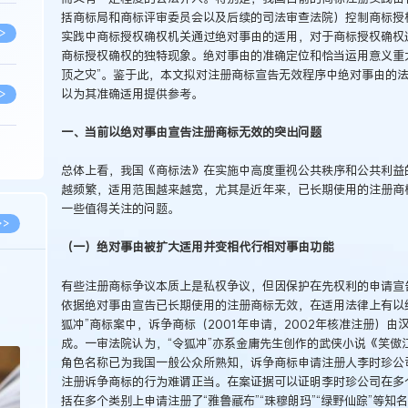
括商标局和商标评审委员会以及后续的司法审查法院）控制商标授
>
实践中商标授权确权机关通过绝对事由的适用，对于商标授权确权
商标授权确权的独特现象。绝对事由的准确定位和恰当运用意义重
顶之灾”。鉴于此，本文拟对注册商标宣告无效程序中绝对事由的
以为其准确适用提供参考。
>
一、当前以绝对事由宣告注册商标无效的突出问题
>
总体上看，我国《商标法》在实施中高度重视公共秩序和公共利益
越频繁，适用范围越来越宽，尤其是近年来，已长期使用的注册商
一些值得关注的问题。
>
>>
（一）绝对事由被扩大适用并变相代行相对事由功能
>
2026.02.10
有些注册商标争议本质上是私权争议，但因保护在先权利的申请宣
依据绝对事由宣告已长期使用的注册商标无效，在适用法律上有以
徐新明律师经典案例：刘某与西安某生物科
新
技有限公司技术合作开发合同纠纷案
狐冲”商标案中，诉争商标（2001年申请，2002年核准注册）由汉字
>
成。一审法院认为，“令狐冲”亦系金庸先生创作的武侠小说《笑傲
角色名称已为我国一般公众所熟知，诉争商标申请注册人李时珍公
注册诉争商标的行为难谓正当。在案证据可以证明李时珍公司在多
>
括在多个类别上申请注册了“雅鲁藏布”“珠穆朗玛”“绿野仙踪”等