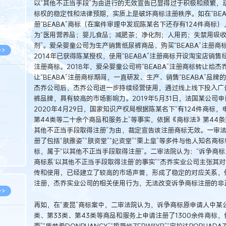
以“其他不正当手段”为由进行的无效宣告已显得过于积极和频繁，
8.05
标权的稳定性和法律预期，实质上是破坏商标注册秩序。如在“BEAB
8.05
册“BEABA”商标（在案件审理中发现陈某名下还存有124件商标）
为“医用营养品；婴儿食品；减肥茶；净化剂；人用药；失禁用吸
剂”。爱朵婴童公司为生产销售纸尿裤商品，购买“BEABA”注册
>>
2014年已获得陈某授权，使用“BEABA”注册商标开设淘宝店销
注册商标。2018年，爱朵婴童公司将“BEABA”注册商标转让给
让“BEABA”注册商标期间，一直研发、生产、销售“BEABA”
杰乔公司后，杰乔公司进一步持续经营使用，通过线上线下投入广告、
裤品牌，具有较高的市场影响力。2019年5月31日，法国某公司申
8.06
2020年4月29日，国家知识产权局根据陈某名下“有124件商标，
8.05
第44类等二十余个商品和服务上”等事实，依据《商标法》第44条第1
其他不正当手段取得注册”为由，裁定宣告该注册商标无效。一审
8.05
册了包括“肤雅姿”“肤资堂”“妃资堂”“栗上皇”等多件与他人知名
8.04
标，属于“以其他不正当手段取得注册”。二审法院认为：“诉争商
商标系‘以其他不正当手段取得注册’的事实”“杰乔实业公司主张
8.04
传和使用，已经建立了较高的市场声誉，形成了稳定的对应关系，但
注册，杰乔实业公司的相关使用行为，无法改变诉争商标注册的非
>>
再如，在“麦昆”商标案中，二审法院认为，诉争商标原申请人中某公司
类、第33类、第43类等商品和服务上申请注册了1300余件商标，包括
西”“盾梵希DONPHANCY”“哲薇娅ZERWIIYR”“宝拉达POR