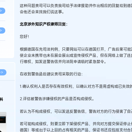
这种问题贵司可以负责我司给予法律援助并作出相应的回复给到德
>
会他还会来找我们说这事。
北京涉外知识产权律师
回复：
>
您好！
根据德国在先司法判例，只要网站可以在德国打开，广告后果可能
>
使企业未携带也未在展会展出或宣传侵权产品，但在网络上做了违
行维权，如发送警告信并向法院申请临时紧急禁令。
>
>>
在收到警告函后建议贵司采取的行动：
1.确认权利人是否存在有效权利，以确认对方不是用虚构或已失效
>
2.评估被警告涉嫌侵权的产品是否构成侵权。
科
>
若认为不构成侵权，可以发送反警告信，警告对方的行为侵害了自
若可能构成侵权，则要立即下架侵权产品，并向对方提交保证停止
>
德国）等或出于以上目的占有相关的产品，保证书还应包括支付合