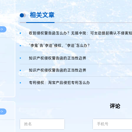
8.05
8.05
相关文章
>>
收到侵权警告函怎么办？无锡中院：可主动提起确认不侵害
“李鬼”告“李逵”侵权，“李逵”怎么办？
8.06
知识产权侵权警告函的正当性边界
8.05
知识产权侵权警告函的正当性边界
8.05
专利侵权：淘宝产品侵犯专利怎么办
8.04
8.04
评论
>>