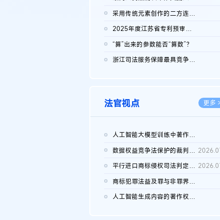
2026.0
采用传统元素创作的二方连续装饰图案作品的独创性及侵权对比认定
2026.0
2025年度江苏省专利预审典型案例
2026.0
“算”出来的参数能否“算数”？
2026.0
浙江司法服务保障最具竞争力营商环境建设典型案例（第二批）含侵...
2026.0
法官视点
更多 
人工智能大模型训练中著作权的合理使用
2026.0
数据权益竞争法保护的裁判路径构建
2026.0
平行进口商标侵权司法判定规则的困境与纾解
2026.0
商标犯罪法益及罪与非罪界限研究
2026.0
人工智能生成内容的著作权司法认定：演进逻辑、现实困境与规则建...
2026.0