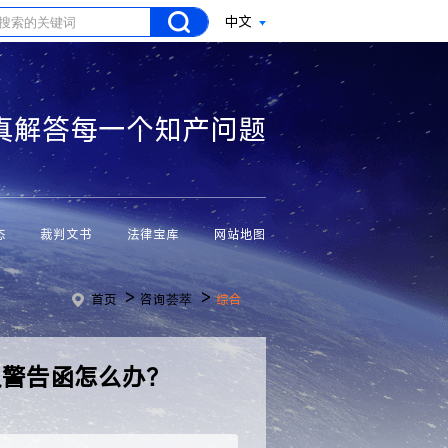
中文
真解答每一个知产问题
态
裁判文书
法律宝库
网站地图
>
>
首页
咨询荟萃
综合
权警告函怎么办？