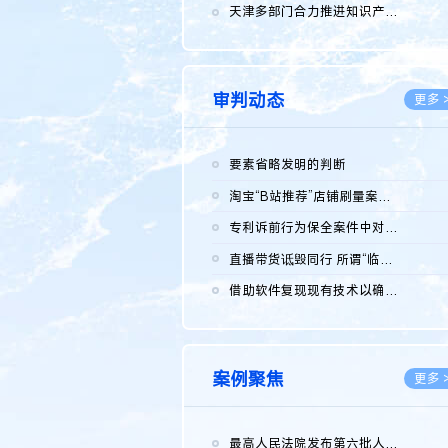
2026.0
天津多部门合力推进知识产权保护工作
2026.0
审判动态
更多 
要素省略发明的判断
2026.0
淘宝“B站推荐”店铺刷量案维持原判，两被告连带赔偿150万元
2026.0
专利诉前行为保全案件中对仿制药申请人曾作出三类声明的考量及违...
2026.0
直播带货诋毁同行 所谓“临场发挥”不免责
2026.0
借助软件复现现有技术以确认相关参数特征是否被公开
2026.0
案例聚焦
更多 
最高人民法院发布第六批人民法院种业知识产权司法保护典型案例 含...