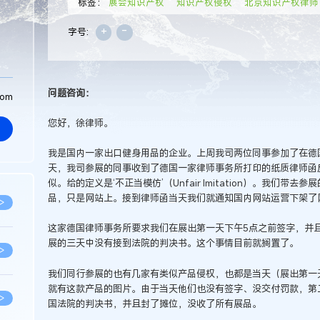
标签：
展会知识产权
知识产权侵权
北京知识产权律师
+
-
字号:
问题咨询：
com
您好，徐律师。
我是国内一家出口健身用品的企业。上周我司两位同事参加了在德
天，我司参展的同事收到了德国一家律师事务所打印的纸质律师函
似。给的定义是‘不正当模仿’（Unfair Imitation）。我们
品，只是网站上。接到律师函当天我们就通知国内网站运营下架了
>
这家德国律师事务所要求我们在展出第一天下午5点之前签字，并
展的三天中没有接到法院的判决书。这个事情目前就搁置了。
>
我们同行参展的也有几家有类似产品侵权，也都是当天（展出第一
就有这款产品的图片。由于当天他们也没有签字、没交付罚款，第
>
国法院的判决书，并且封了摊位，没收了所有展品。