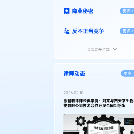
商业秘密
更多 >
反不正当竞争
更多 >
点击展开全部
植物新品种
更多 >
地理标志
更多 >
律师动态
更多 
集成电路布图设计
更多 >
2026.02.10
权律师徐新明接受《中国经营
徐新明律师经典案例：刘某与西安某生物
技术革新下知识产权保护面临新
技有限公司技术合作开发合同纠纷案
技术合同
策略
更多 >
传统文化
更多 >