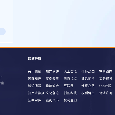
网站导航
关于我们
知产速递
人工智能
律师动态
审判动态
广
国际知产
案例聚焦
法官视点
理论前沿
实务探讨
2室
知识问答
趣味知产
互联网
维权之路
top专题
知产大数据
文化创意
创新科技
权利诞生
转让许可
法律宝库
裁判文书
权利查询