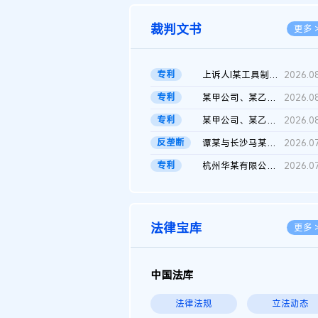
裁判文书
更多 
专利
上诉人I某工具制品有限公司与被上诉人程某及一审被告中华人民共和...
2026.0
专利
某甲公司、某乙公司、某丙公司申请诉前行为保全复议裁定书
2026.0
专利
某甲公司、某乙公司、官某与某丙公司专利申请权权属纠纷 二审判决...
2026.0
反垄断
谭某与长沙马某堆农产品股份有限公司滥用市场支配地位纠纷二审裁...
2026.0
专利
杭州华某有限公司与菲某有限公司侵害发明专利权纠纷
2026.0
法律宝库
更多 
中国法库
法律法规
立法动态