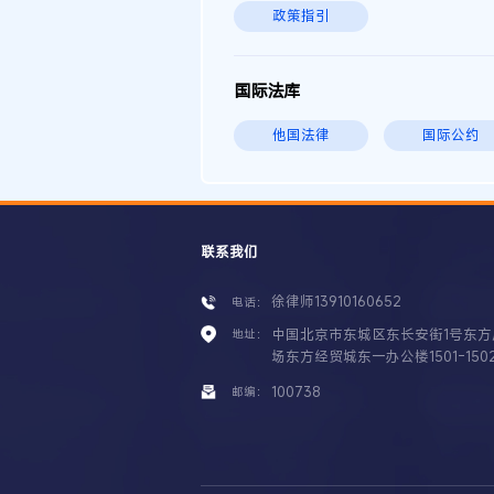
政策指引
国际法库
他国法律
国际公约
联系我们
徐律师13910160652
电话：
中国北京市东城区东长安街1号东方
地址：
场东方经贸城东一办公楼1501-150
100738
邮编：