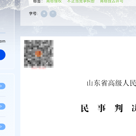
标签：
商标侵权
不正当竞争纠纷
商标独占许可
+
-
字号:
com
>
>
>