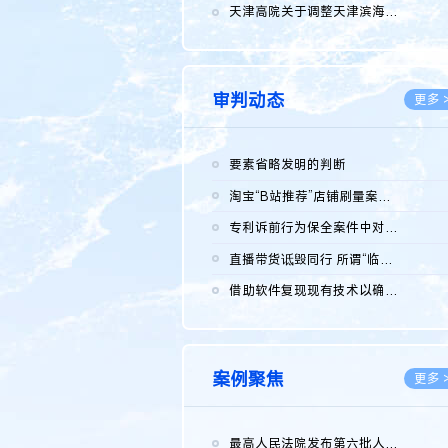
2026.0
天津高院关于调整天津滨海高新技术产业开发区华苑科技园一审普通...
2026.0
审判动态
更多 
要素省略发明的判断
2026.0
淘宝“B站推荐”店铺刷量案维持原判，两被告连带赔偿150万元
2026.0
专利诉前行为保全案件中对仿制药申请人曾作出三类声明的考量及违...
2026.0
直播带货诋毁同行 所谓“临场发挥”不免责
2026.0
借助软件复现现有技术以确认相关参数特征是否被公开
2026.0
案例聚焦
更多 
最高人民法院发布第六批人民法院种业知识产权司法保护典型案例 含...