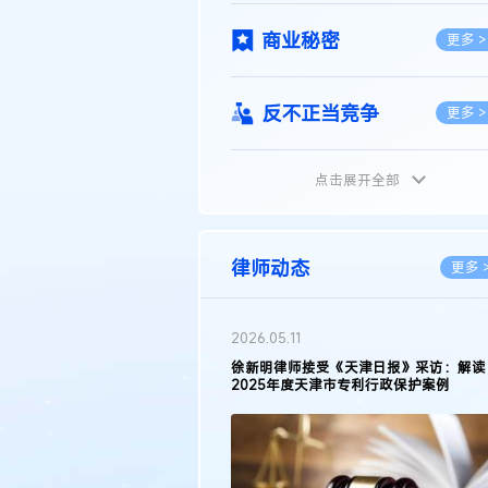
商业秘密
更多 >
反不正当竞争
更多 >
点击展开全部
植物新品种
更多 >
地理标志
更多 >
律师动态
更多 
集成电路布图设计
更多 >
2026.05.11
徐新明律师接受《天津日报》采访：解读
2025年度天津市专利行政保护案例
技术合同
更多 >
传统文化
更多 >