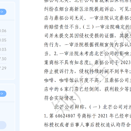
>>
8.06
8.05
8.03
7.30
7.29
>>