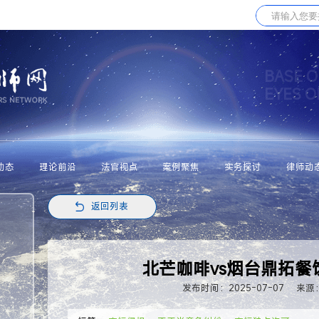
BASE O
EYES 
动态
理论前沿
法官视点
案例聚焦
实务探讨
律师动
返回列表
北芒咖啡vs烟台鼎拓餐
发布时间：2025-07-07
来源