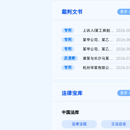
裁判文书
更多 
专利
上诉人I某工具制品有限公司与被上诉人程某及一审被告中华人民共和...
2026.0
专利
某甲公司、某乙公司、某丙公司申请诉前行为保全复议裁定书
2026.0
专利
某甲公司、某乙公司、官某与某丙公司专利申请权权属纠纷 二审判决...
2026.0
反垄断
谭某与长沙马某堆农产品股份有限公司滥用市场支配地位纠纷二审裁...
2026.0
专利
杭州华某有限公司与菲某有限公司侵害发明专利权纠纷
2026.0
法律宝库
更多 
中国法库
法律法规
立法动态