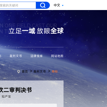
中文
N ONE FIELD CAST OUR
立足
一域
放眼
全球
ON THE WHOLE WORLD
态
裁判文书
法律宝库
网站地图
>
>
首页
裁判文书
商标
饮二审判决书
：知产宝