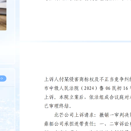
>>
8.07
5.14
5.08