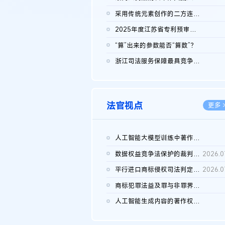
2026.0
采用传统元素创作的二方连续装饰图案作品的独创性及侵权对比认定
2026.0
2025年度江苏省专利预审典型案例
2026.0
“算”出来的参数能否“算数”？
2026.0
浙江司法服务保障最具竞争力营商环境建设典型案例（第二批）含侵...
2026.0
法官视点
更多 
人工智能大模型训练中著作权的合理使用
2026.0
数据权益竞争法保护的裁判路径构建
2026.0
平行进口商标侵权司法判定规则的困境与纾解
2026.0
商标犯罪法益及罪与非罪界限研究
2026.0
人工智能生成内容的著作权司法认定：演进逻辑、现实困境与规则建...
2026.0