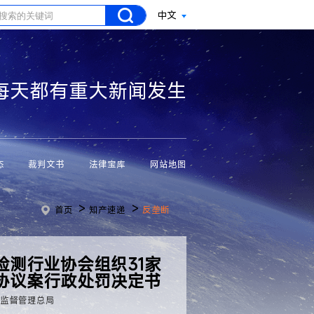
中文
每天都有重大新闻发生
态
裁判文书
法律宝库
网站地图
>
>
首页
知产速递
反垄断
检测行业协会组织31家
协议案行政处罚决定书
场监督管理总局