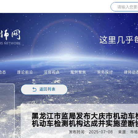
这里几乎
动态
理论前沿
法官视点
案例聚焦
实务探讨
律师动
返回列表
黑龙江市监局发布大庆市机动车
机动车检测机构达成并实施垄断
发布时间：2025-07-08
来源：市