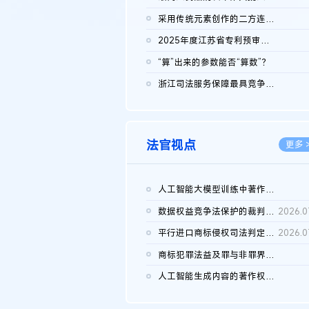
2026.0
采用传统元素创作的二方连续装饰图案作品的独创性及侵权对比认定
2026.0
2025年度江苏省专利预审典型案例
2026.0
“算”出来的参数能否“算数”？
2026.0
浙江司法服务保障最具竞争力营商环境建设典型案例（第二批）含侵...
2026.0
法官视点
更多 
人工智能大模型训练中著作权的合理使用
2026.0
数据权益竞争法保护的裁判路径构建
2026.0
平行进口商标侵权司法判定规则的困境与纾解
2026.0
商标犯罪法益及罪与非罪界限研究
2026.0
人工智能生成内容的著作权司法认定：演进逻辑、现实困境与规则建...
2026.0