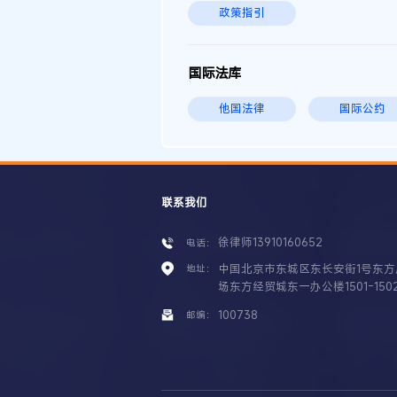
政策指引
国际法库
他国法律
国际公约
联系我们
徐律师13910160652
电话：
中国北京市东城区东长安街1号东方
地址：
场东方经贸城东一办公楼1501-150
100738
邮编：