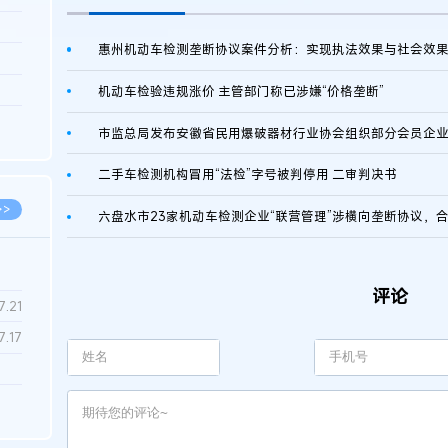
3.26
惠州机动车检测垄断协议案件分析：实现执法效果与社会效
8.06
8.04
机动车检验违规涨价 主管部门称已涉嫌“价格垄断”
8.04
8.03
二手车检测机构冒用“法检”字号被判停用 二审判决书
>>
评论
7.28
7.21
7.17
7.02
6.22