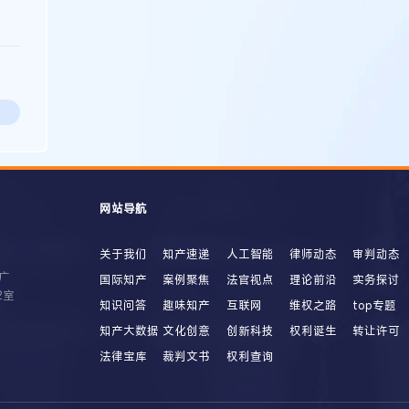
网站导航
关于我们
知产速递
人工智能
律师动态
审判动态
广
国际知产
案例聚焦
法官视点
理论前沿
实务探讨
2室
知识问答
趣味知产
互联网
维权之路
top专题
知产大数据
文化创意
创新科技
权利诞生
转让许可
法律宝库
裁判文书
权利查询