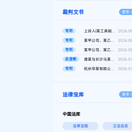
裁判文书
更多 
专利
上诉人I某工具制品有限公司与被上诉人程某及一审被告中华人民共和...
2026.0
专利
某甲公司、某乙公司、某丙公司申请诉前行为保全复议裁定书
2026.0
专利
某甲公司、某乙公司、官某与某丙公司专利申请权权属纠纷 二审判决...
2026.0
反垄断
谭某与长沙马某堆农产品股份有限公司滥用市场支配地位纠纷二审裁...
2026.0
专利
杭州华某有限公司与菲某有限公司侵害发明专利权纠纷
2026.0
法律宝库
更多 
中国法库
法律法规
立法动态