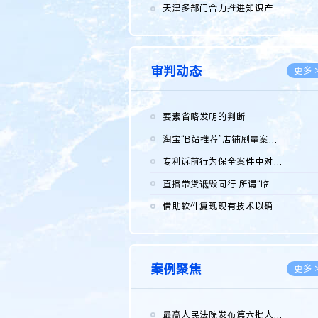
2026.0
天津多部门合力推进知识产权保护工作
2026.0
审判动态
更多 
要素省略发明的判断
2026.0
淘宝“B站推荐”店铺刷量案维持原判，两被告连带赔偿150万元
2026.0
专利诉前行为保全案件中对仿制药申请人曾作出三类声明的考量及违...
2026.0
直播带货诋毁同行 所谓“临场发挥”不免责
2026.0
借助软件复现现有技术以确认相关参数特征是否被公开
2026.0
案例聚焦
更多 
最高人民法院发布第六批人民法院种业知识产权司法保护典型案例 含...