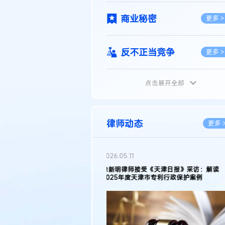
商业秘密
更多 >
反不正当竞争
更多 >
点击展开全部
植物新品种
更多 >
地理标志
更多 >
律师动态
更多 
集成电路布图设计
更多 >
2026.05.11
徐新明律师接受《天津日报》采访：解读
2025年度天津市专利行政保护案例
技术合同
更多 >
传统文化
更多 >