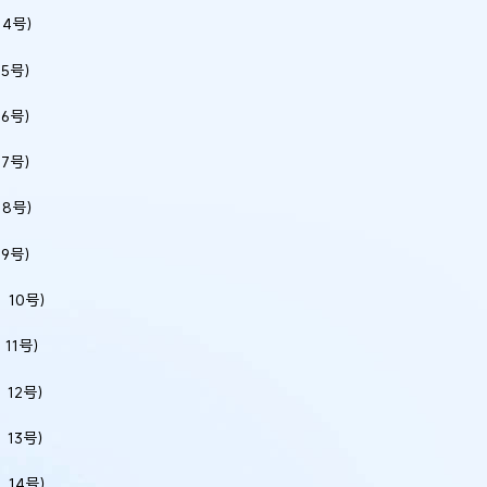
〕4号）
5号）
6号）
7号）
〕8号）
9号）
〕10号）
11号）
例：刘某与西安某生物科
作开发合同纠纷案
〕12号）
〕13号）
〕14号）