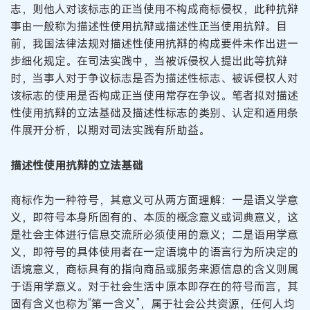
志，则他人对该标志的正当使用不构成商标侵权，此种抗辩
事由一般称为描述性使用抗辩或描述性正当使用抗辩。目
前，我国法律法规对描述性使用抗辩的构成要件未作出进一
步细化规定。在司法实践中，当被诉侵权人提出此等抗辩
时，当事人对于争议标志是否为描述性标志、被诉侵权人对
该标志的使用是否构成正当使用常存在争议。笔者拟对描述
性使用抗辩的立法基础及描述性标志的类别、认定和适用条
件展开分析，以期对司法实践有所助益。
描述性使用抗辩的立法基础
商标作为一种符号，其意义可从两方面理解：一是语义学意
义，即符号本身所固有的、本质的概念意义或词典意义，这
是社会主体进行信息交流所必须使用的意义；二是语用学意
义，即符号的具体使用者在一定语境中的语言行为所决定的
语境意义，商标具有的指向商品或服务来源信息的含义则属
于语用学意义。对于社会生活中原本即存在的符号而言，其
固有含义也称为“第一含义”，属于社会公共资源，任何人均