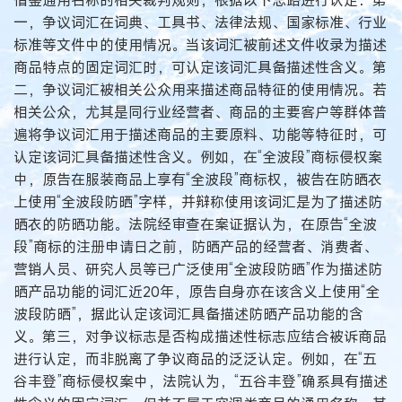
借鉴通用名称的相关裁判规则，根据以下思路进行认定：第
一，争议词汇在词典、工具书、法律法规、国家标准、行业
标准等文件中的使用情况。当该词汇被前述文件收录为描述
商品特点的固定词汇时，可认定该词汇具备描述性含义。第
二，争议词汇被相关公众用来描述商品特征的使用情况。若
相关公众，尤其是同行业经营者、商品的主要客户等群体普
遍将争议词汇用于描述商品的主要原料、功能等特征时，可
认定该词汇具备描述性含义。例如，在“全波段”商标侵权案
中，原告在服装商品上享有“全波段”商标权，被告在防晒衣
上使用“全波段防晒”字样，并辩称使用该词汇是为了描述防
晒衣的防晒功能。法院经审查在案证据认为，在原告“全波
段”商标的注册申请日之前，防晒产品的经营者、消费者、
营销人员、研究人员等已广泛使用“全波段防晒”作为描述防
晒产品功能的词汇近20年，原告自身亦在该含义上使用“全
波段防晒”，据此认定该词汇具备描述防晒产品功能的含
义。第三，对争议标志是否构成描述性标志应结合被诉商品
进行认定，而非脱离了争议商品的泛泛认定。例如，在“五
谷丰登”商标侵权案中，法院认为，“五谷丰登”确系具有描述