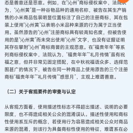
态是善意还是恶意。例如，在“沁州”商标侵权案中，法院认
为，“沁州黄”是一种谷物品种的通用名称，被告在其生产销
售的小米商品包装明显位置标注了自己的注册商标，其在包
装上使用“沁州黄”以表明小米品种来源的行为属于正当使
用。虽然原告的“沁州”注册商标具有较高知名度，但被告使
用的是“沁州黄”而未突出使用“沁州”文字，也没有证据证明
其存在攀附“沁州”商标商誉的主观恶意。在“福贵年年”等系
列商标侵权案中，法院认为，“福贵年年”“礼月传情”虽有祝
福之意，但并非常见固定搭配，在中秋祝福语众多、选择范
围甚广的情况下，被告在同一种商品上使用原告的三个注册
商标“福贵年年”“礼月传情”“感恩月”，主观上难谓善意。
（二）关于客观要件的审查与认定
从客观方面看，使用描述性标志不得超出描述、说明的必要
限度，也不得造成相关公众的混淆误认。描述性使用和商标
性使用系互斥的概念，若使用行为容易造成相关公众对商品
来源的混淆，则该行为具备商标性使用的特征，难谓系在必