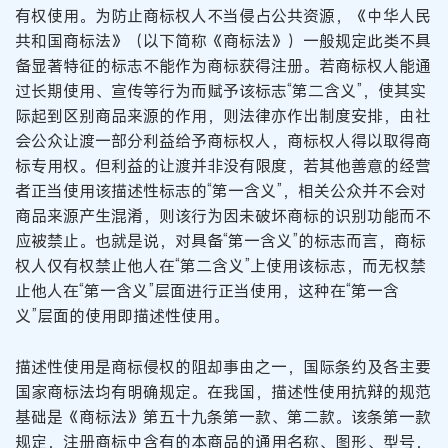
有权使用。为防止商标权人不当侵占公共资源，《中华人民
共和国商标法》（以下简称《商标法》）一般规定此类不具
备显著特征的标志不能作为商标获得注册。若商标权人能通
过长期使用、宣传等行为而赋予该标志“第二含义”，使其实
际起到区别商品来源的作用，则法律亦作出制度安排，由社
会公众让渡一部分利益给予商标权人，商标权人得以取得商
标专用权。但利益的让渡并非没有限度，若其他善意的经营
者正当使用该描述性标志的“第一含义”，相关公众并不会对
商品来源产生混淆，则该行为因未破坏商标的识别功能而不
应被禁止。也就是说，对具备“第一含义”的标志而言，商标
权人仅有权禁止他人在“第二含义”上使用该标志，而无权禁
止他人在“第一含义”层面进行正当使用，这种在“第一含
义”层面的使用即描述性使用。
描述性使用是商标侵权的阻却事由之一，国际条约及各主要
国家商标法均有明确规定。在我国，描述性使用抗辩的规范
基础是《商标法》第五十九条第一款、第二款。该条第一款
规定，注册商标中含有的本商品的通用名称、图形、型号，