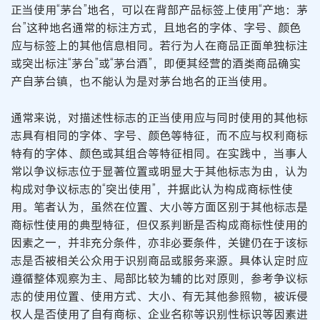
正当使用“茅台”地名，可以在背部产品标签上使用“产地：茅
台”这种地名通常的标注方式，且地名的字体、字号、颜色
应与标签上的其他信息相同。若行为人在商品正面单独标注
或突出标注“茅台”或“茅台酒”，即便其经营的酒类商品确实
产自茅台镇，也不能认为是对茅台地名的正当使用。
通常来说，对描述性标志的正当使用应与同时使用的其他标
志具有相同的字体、字号、颜色等特征，而不应与权利商标
特有的字体、颜色或其组合等特征相同。在实践中，当事人
常以争议标志位于显著位置或明显大于其他标志为由，认为
构成对争议标志的“突出使用”，并据此认为构成商标性使
用。笔者认为，虽然在位置、大小等方面区别于其他标志是
商标性使用的典型特征，但仅系判断是否构成商标性使用的
因素之一，并非充分条件，亦非必要条件，关键仍在于该标
志是否被相关公众用于识别商品或服务来源。具体认定时应
遵循整体观察为主、局部比较为辅的比对原则，参考争议标
志的使用位置、使用方式、大小、有无其他参照物，被诉侵
权人是否使用了自有商标、企业名称等识别性标识等因素进