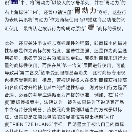
识“
”中，将“胃动力”以较大的字号单列，并在“胃动力”的
右上角标注“TM”，还曾申请注册“
”商标，这些行
为表明其系将“胃动力”作为商标使用而非描述商品功能的词
汇使用，最终认定被诉行为构成对原告“
”商标的侵权。
此外，还应关注争议标志商标属性的强弱，即商标中的描述
性标志是作为商标的知名度、显著性更强，还是作为商品通
用名称、地名等的公共领域属性更强。若权利商标未进行大
量的商标性使用，而多在其“第一含义”层面进行使用，可能
导致其“第二含义”逐渐受到限制甚至消失，此时商标专用权
也相应受到限制。相反，若被诉侵权人在权利商标获得较高
知名度后才开始使用其中的描述性标志，则对使用行为是否
合理、必要的考量应遵循更为严格的标准。例如，在“片仔
癀”商标侵权案中，法院认为，被告如果是为了说明其产品
中含有片仔癀成分，应按照商业惯例以适当的方式予以标
注，但其却是在商品包装装潢显著位置突出标明“片仔
癀”“PIEN TZE HUANG”字样，且明显大于被告自己的商标
及其他标注，采用的字体也与权利商标基本一致，该种使用