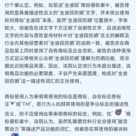
行个案认定。例如，在前述“全波段”商标侵权案中，被告使
用的是具备描述性含义的“全波段防晒”文字，并未突出使用
权利商标“全波段”本身。虽然“全波段防晒”位置居中、字体
较大，但被告在该文字下方注明了说明性文字，且该说明性
文字的内容与原告宣传材料中对“全波段防晒”含义的解释及
行业内其他经营者对“全波段防晒”的说明一致，被告亦在商
品包装上同时使用了自有商标及企业名称。被告的该种使用
方式足以使相关公众将“全波段防晒”理解为防晒功能，而非
据此识别商品来源。因此，法院认定该行为未超出描述、说
明商品功能的必要限度，不会产生来源混淆，构成对“全波
段防晒”这一描述性词汇的正当使用。
商标使用人为表明其使用的标志是商标，会在标志旁标
注“®”或“TM”，若行为人抗辩其使用的是争议标志的描述性
含义，则不应使用此等表明商标的标志。例如，在“
”商
标侵权案中，法院认为，虽然乳酸菌饮料行业会使用“激活
胃动力”等描述产品功能的词汇，但被告在其使用的被诉标