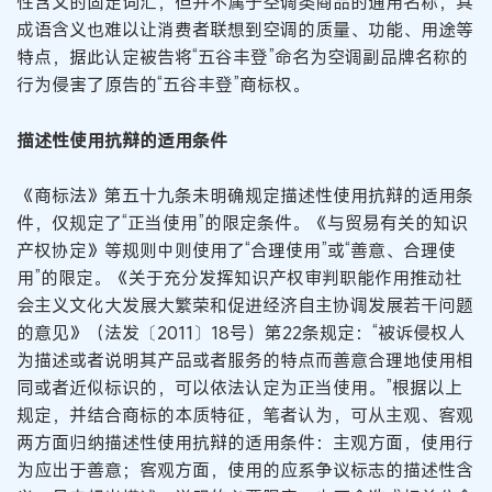
性含义的固定词汇，但并不属于空调类商品的通用名称，其
成语含义也难以让消费者联想到空调的质量、功能、用途等
特点，据此认定被告将“五谷丰登”命名为空调副品牌名称的
行为侵害了原告的“五谷丰登”商标权。
描述性使用抗辩的适用条件
《商标法》第五十九条未明确规定描述性使用抗辩的适用条
件，仅规定了“正当使用”的限定条件。《与贸易有关的知识
产权协定》等规则中则使用了“合理使用”或“善意、合理使
用”的限定。《关于充分发挥知识产权审判职能作用推动社
会主义文化大发展大繁荣和促进经济自主协调发展若干问题
的意见》（法发〔2011〕18号）第22条规定：“被诉侵权人
为描述或者说明其产品或者服务的特点而善意合理地使用相
同或者近似标识的，可以依法认定为正当使用。”根据以上
规定，并结合商标的本质特征，笔者认为，可从主观、客观
两方面归纳描述性使用抗辩的适用条件：主观方面，使用行
为应出于善意；客观方面，使用的应系争议标志的描述性含