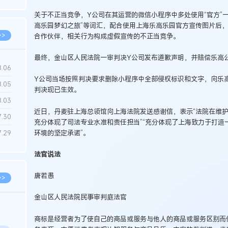
6.22
关于不正当竞争，Y公司在其运营的微信小程序中多处使用“官方”一
高乐园梦幻之旅”等词汇，配合使用上海乐高乐园官方宣传图片后
>>
合作伙伴，相关行为构成虚假宣传的不正当竞争。
最终，金山区人民法院一审判决Y公司发布道歉声明，并赔偿乐高公
8.06
Y公司当场按照判决要求删除小程序中全部侵权标识和文字，向乐
8.05
判决现已生效。
8.03
近日，丹麦驻上海总领馆向上海法院发送感谢信，表示“法院在维
7.30
充分体现了司法专业水准和责任担当”“充分体现了上海致力于打造
环境的坚定承诺”。
7.29
法官说法
唐若愚
>>
金山区人民法院民事审判庭法官
商标是经营者为了使自己的商品或服务与他人的商品或服务区别而