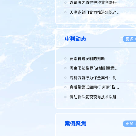
2026.0
以司法之盾守护种业创新行稳致远
2026.0
天津多部门合力推进知识产权保护工作
2026.0
审判动态
更多 
要素省略发明的判断
2026.0
淘宝“B站推荐”店铺刷量案维持原判，两被告连带赔偿150万元
2026.0
专利诉前行为保全案件中对仿制药申请人曾作出三类声明的考量及违...
2026.0
直播带货诋毁同行 所谓“临场发挥”不免责
2026.0
借助软件复现现有技术以确认相关参数特征是否被公开
2026.0
案例聚焦
更多 