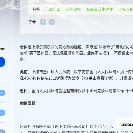
标签：
乐高乐园
商标侵权
假冒官方小程序
虚假宣
+
-
字号:
看似是上海乐高乐园的官方预约通道，实际是“假票贩子”自制的小
com
凑单”买了团体票，无法保证顺利入园。此类不法操作，不仅侵害
象。
此前，上海市金山区人民法院（以下简称金山区人民法院）据上海
在48小时内依法发出诉前行为禁令（👈 点击查看详情）
，并根据
近日，金山区人民法院就这起商标权及不正当竞争纠纷案件作出一
>
案情回顾
>
乐高控股有限公司（以下简称乐高公司）系
、
>
人。其发现被告Y公司大量印制并销售“上海乐高乐园通用礼品票（