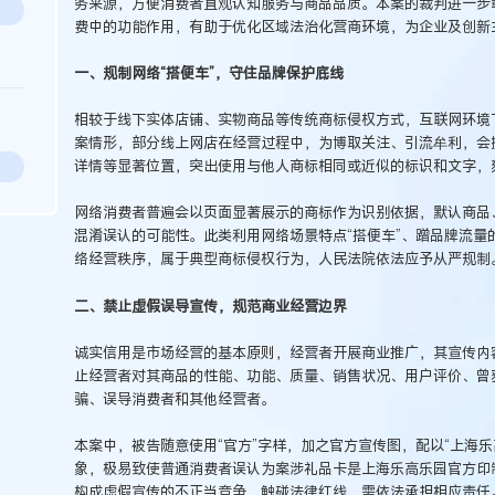
务来源，方便消费者直观认知服务与商品品质。本案的裁判进一步
费中的功能作用，有助于优化区域法治化营商环境，为企业及创新
一、规制网络“搭便车”，守住品牌保护底线
相较于线下实体店铺、实物商品等传统商标侵权方式，互联网环境
案情形，部分线上网店在经营过程中，为博取关注、引流牟利，会
详情等显著位置，突出使用与他人商标相同或近似的标识和文字，
网络消费者普遍会以页面显著展示的商标作为识别依据，默认商品
混淆误认的可能性。此类利用网络场景特点“搭便车”、蹭品牌流量
络经营秩序，属于典型商标侵权行为，人民法院依法应予从严规制
二、禁止虚假误导宣传，规范商业经营边界
诚实信用是市场经营的基本原则，经营者开展商业推广，其宣传内
止经营者对其商品的性能、功能、质量、销售状况、用户评价、曾
骗、误导消费者和其他经营者。
本案中，被告随意使用“官方”字样，加之官方宣传图，配以“上海
象，极易致使普通消费者误认为案涉礼品卡是上海乐高乐园官方印
构成虚假宣传的不正当竞争，触碰法律红线，需依法承担相应责任