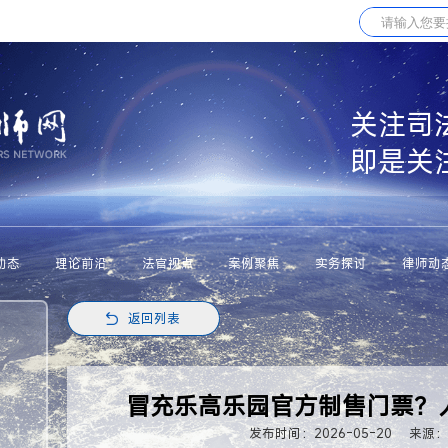
关注司
即是关
动态
理论前沿
法官视点
案例聚焦
实务探讨
律师动
返回列表
冒充乐高乐园官方制售门票？
发布时间：2026-05-20
来源