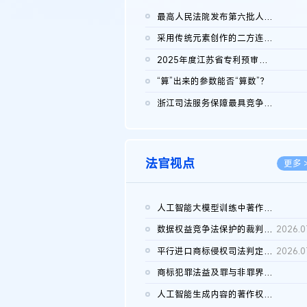
最高人民法院发布第六批人民法院种业知识产权司法保护典型案例 含...
2026.0
采用传统元素创作的二方连续装饰图案作品的独创性及侵权对比认定
2026.0
2025年度江苏省专利预审典型案例
2026.0
“算”出来的参数能否“算数”？
2026.0
浙江司法服务保障最具竞争力营商环境建设典型案例（第二批）含侵...
2026.0
法官视点
更多 
人工智能大模型训练中著作权的合理使用
2026.0
数据权益竞争法保护的裁判路径构建
2026.0
平行进口商标侵权司法判定规则的困境与纾解
2026.0
商标犯罪法益及罪与非罪界限研究
2026.0
人工智能生成内容的著作权司法认定：演进逻辑、现实困境与规则建...