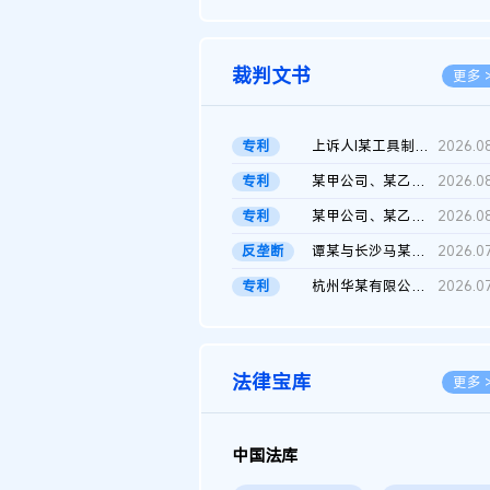
2026.0
裁判文书
更多 
专利
上诉人I某工具制品有限公司与被上诉人程某及一审被告中华人民共和...
2026.0
专利
某甲公司、某乙公司、某丙公司申请诉前行为保全复议裁定书
2026.0
专利
某甲公司、某乙公司、官某与某丙公司专利申请权权属纠纷 二审判决...
2026.0
反垄断
谭某与长沙马某堆农产品股份有限公司滥用市场支配地位纠纷二审裁...
2026.0
专利
杭州华某有限公司与菲某有限公司侵害发明专利权纠纷
2026.0
法律宝库
更多 
中国法库