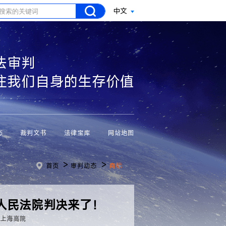
中文
法审判
注我们自身的生存价值
态
裁判文书
法律宝库
网站地图
>
>
首页
审判动态
商标
人民法院判决来了！
：上海高院