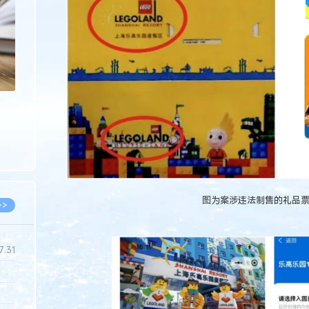
>
图为案涉违法制售的礼品
>>
7.31
5.14