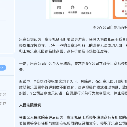
3.26
8.06
图为Y公司自制小程
8.04
乐高公司认为，案涉礼品卡明显误导游客，使其认为该礼品卡系由
8.04
侵权和虚假宣传。已有一些购买案涉礼品卡的游客无法成功入园，
和上海乐高乐园的品牌商誉、商标价值及市场信任度等。
8.03
于是，乐高公司起诉至人民法院，要求判令Y公司立即停止商标侵
>>
失。
诉讼中，Y公司对侵权事实均予认可。其陈述：在乐高乐园开园初期
续随着乐园票务管理制度不断优化，该违规操作模式难以为继，致
纠纷。Y公司当庭表示认错，自愿履行诉前行为禁令要求，停止侵
7.28
7.21
7.17
人民法院裁判
金山区人民法院审理后认为，案涉礼品卡系侵犯注册商标专用权的
7.02
著位置等多处使用与案涉商标相同的标识和文字，侵犯了乐高公司