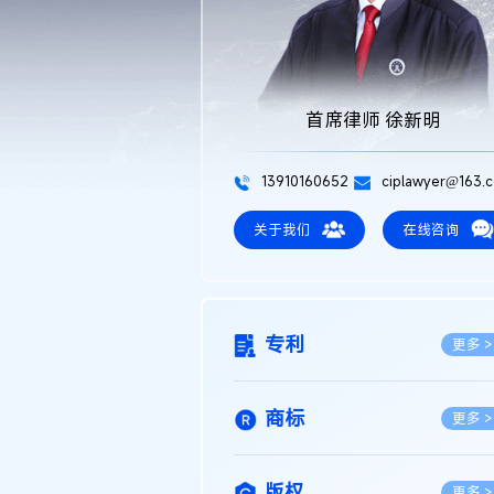
首席律师 徐新明
13910160652
ciplawyer@163.
关于我们
在线咨询
专利
更多 >
商标
更多 >
版权
更多 >