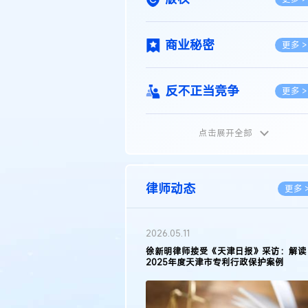
商业秘密
更多 >
反不正当竞争
更多 >
点击展开全部
植物新品种
更多 >
地理标志
更多 >
律师动态
更多 
集成电路布图设计
更多 >
2026.03.09
接受《天津日报》采访：解读
著名知识产权律师徐新明接受《中国经营
天津市专利行政保护案例
报》采访：技术革新下知识产权保护面临
技术合同
挑战与应对策略
更多 >