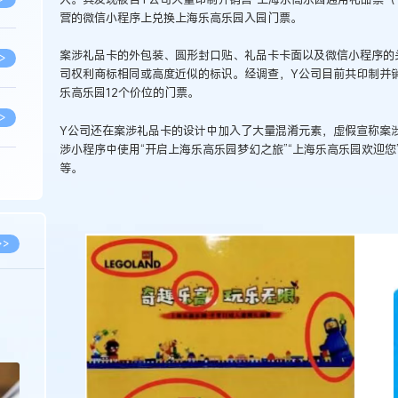
营的微信小程序上兑换上海乐高乐园入园门票。
案涉礼品卡的外包装、圆形封口贴、礼品卡卡面以及微信小程序的
>
司权利商标相同或高度近似的标识。经调查，Y公司目前共印制并销
乐高乐园12个价位的门票。
>
Y公司还在案涉礼品卡的设计中加入了大量混淆元素，虚假宣称案涉
涉小程序中使用“开启上海乐高乐园梦幻之旅”“上海乐高乐园欢迎
等。
>
>
>>
>
2026.02.10
徐新明律师经典案例：刘某与西安某生物科
新
技有限公司技术合作开发合同纠纷案
>