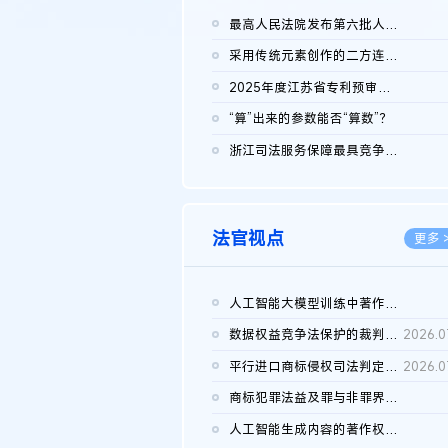
最高人民法院发布第六批人民法院种业知识产权司法保护典型案例 含...
2026.0
采用传统元素创作的二方连续装饰图案作品的独创性及侵权对比认定
2026.0
2025年度江苏省专利预审典型案例
2026.0
“算”出来的参数能否“算数”？
2026.0
浙江司法服务保障最具竞争力营商环境建设典型案例（第二批）含侵...
2026.0
法官视点
更多 
人工智能大模型训练中著作权的合理使用
2026.0
数据权益竞争法保护的裁判路径构建
2026.0
平行进口商标侵权司法判定规则的困境与纾解
2026.0
商标犯罪法益及罪与非罪界限研究
2026.0
人工智能生成内容的著作权司法认定：演进逻辑、现实困境与规则建...