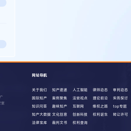
网站导航
关于我们
知产速递
人工智能
律师动态
审判动态
广
国际知产
案例聚焦
法官视点
理论前沿
实务探讨
2室
知识问答
趣味知产
互联网
维权之路
top专题
知产大数据
文化创意
创新科技
权利诞生
转让许可
法律宝库
裁判文书
权利查询