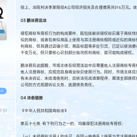
>
综上，法院判决李某赔偿A公司经济损失及合理费用共计6万元。
03 鹏法君说法
侵犯商标专用权行为的构成要件，既包括被诉侵权标识属于商标性
似的商标，或者在类似商品上使用与其注册商标相同或近似的商标
利商标，但其通过店铺介绍、商品标题等多处引流，已足以使消费
千变万化，但只要核心识别部分指向权利商标，就可能构成侵权。
鹏法君在此提醒，市场主体在经营活动中应尊重他人注册商标专用
他人注册商标，应规范自身商业标识使用行为。同时，市场主体应
有未决诉讼、未结清债务时，应依法完成清算程序，厘清全部债权
公司的方式规避诉讼义务、逃避债务责任。
>>
04 法条链接
《中华人民共和国商标法》
7.31
第五十七条 有下列行为之一的，均属侵犯注册商标专用权：
5.14
（一）未经商标注册人的许可，在同一种商品上使用与其注册商标