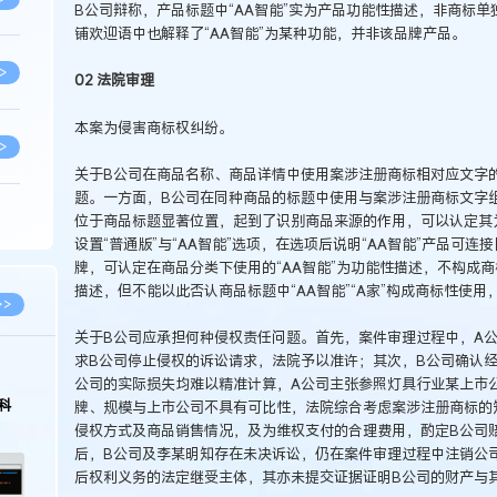
B公司辩称，产品标题中“AA智能”实为产品功能性描述，非商标
铺欢迎语中也解释了“AA智能”为某种功能，并非该品牌产品。
>
02 法院审理
本案为侵害商标权纠纷。
>
关于B公司在商品名称、商品详情中使用案涉注册商标相对应文字
题。一方面，B公司在同种商品的标题中使用与案涉注册商标文字
位于商品标题显著位置，起到了识别商品来源的作用，可以认定其
>
设置“普通版”与“AA智能”选项，在选项后说明“AA智能”产品可
牌，可认定在商品分类下使用的“AA智能”为功能性描述，不构成商
描述，但不能以此否认商品标题中“AA智能”“A家”构成商标性使
>
>>
关于B公司应承担何种侵权责任问题。首先，案件审理过程中，A
求B公司停止侵权的诉讼请求，法院予以准许；其次，B公司确认经
>
2026.03.09
2026.02.10
公司的实际损失均难以精准计算，A公司主张参照灯具行业某上市
著名知识产权律师徐新明接受《中国经营
徐新明律师经典案
牌、规模与上市公司不具有可比性，法院综合考虑案涉注册商标的
报》采访：技术革新下知识产权保护面临新
技有限公司技术合
侵权方式及商品销售情况，及为维权支付的合理费用，酌定B公司
挑战与应对策略
>
后，B公司及李某明知存在未决诉讼，仍在案件审理过程中注销公
后权利义务的法定继受主体，其亦未提交证据证明B公司的财产与