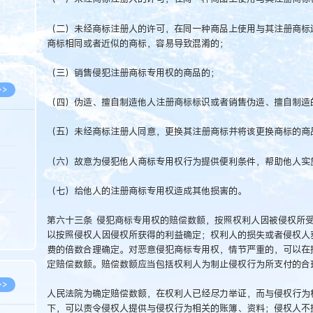
5.08
8.05
（二）未经商标注册人的许可，在同一种商品上使用与其注册商标
商标相同或者近似的商标，容易导致混淆的；
8.05
（三）销售侵犯注册商标专用权的商品的；
>>
（四）伪造、擅自制造他人注册商标标识或者销售伪造、擅自制造
（五）未经商标注册人同意，更换其注册商标并将该更换商标的商
8.06
（六）故意为侵犯他人商标专用权行为提供便利条件，帮助他人实
8.05
（七）给他人的注册商标专用权造成其他损害的。
8.05
第六十三条 侵犯商标专用权的赔偿数额，按照权利人因被侵权所
8.04
以按照侵权人因侵权所获得的利益确定；权利人的损失或者侵权人
8.04
费的倍数合理确定。对恶意侵犯商标专用权，情节严重的，可以在
定赔偿数额。赔偿数额应当包括权利人为制止侵权行为所支付的合
>>
人民法院为确定赔偿数额，在权利人已经尽力举证，而与侵权行为
下，可以责令侵权人提供与侵权行为相关的账簿、资料；侵权人不