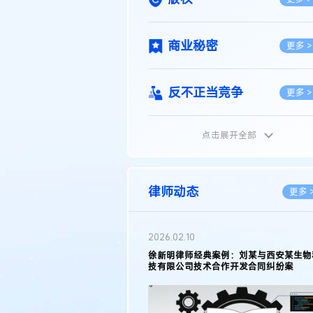
商业秘密
更多 >
反不正当竞争
更多 >
点击展开全部
植物新品种
更多 >
地理标志
更多 >
律师动态
更多 
集成电路布图设计
更多 >
2026.05.11
徐新明律师接受《天津日报》采访：解读
2025年度天津市专利行政保护案例
技术合同
更多 >