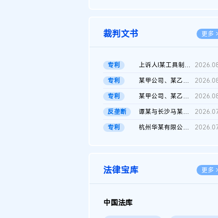
2026.0
裁判文书
更多 
专利
上诉人I某工具制品有限公司与被上诉人程某及一审被告中华人民共和...
2026.0
专利
某甲公司、某乙公司、某丙公司申请诉前行为保全复议裁定书
2026.0
专利
某甲公司、某乙公司、官某与某丙公司专利申请权权属纠纷 二审判决...
2026.0
反垄断
谭某与长沙马某堆农产品股份有限公司滥用市场支配地位纠纷二审裁...
2026.0
专利
杭州华某有限公司与菲某有限公司侵害发明专利权纠纷
2026.0
法律宝库
更多 
中国法库