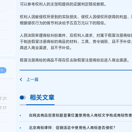
可以参考权利人的主张和提供的证据判定赔偿数额。
3.26
权利人因被侵权所受到的实际损失、侵权人因侵权所获得的利益、
根据侵权行为的情节判决给予五百万元以下的赔偿。
8.06
8.04
人民法院审理商标纠纷案件，应权利人请求，对属于假冒注册商标
于制造假冒注册商标的商品的材料、工具，责令销毁，且不予补偿
8.04
具进入商业渠道，且不予补偿。
8.03
假冒注册商标的商品不得在仅去除假冒注册商标后进入商业渠道。
>>
上一篇
相关文章
7.28
7.21
7.17
在网店商品创意标题显著位置使用他人商标文字构成商标性
7.02
北京商标律师：促销活动中使用他人商标是否侵权？