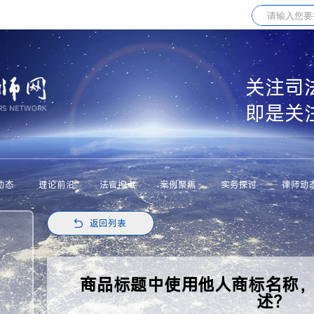
关注司
即是关
动态
理论前沿
法官视点
案例聚焦
实务探讨
律师动
返回列表
商品标题中使用他人商标名称
述？