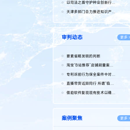
2026.0
以司法之盾守护种业创新行稳致远
2026.0
天津多部门合力推进知识产权保护工作
2026.0
审判动态
更多 
要素省略发明的判断
2026.0
淘宝“B站推荐”店铺刷量案维持原判，两被告连带赔偿150万元
2026.0
专利诉前行为保全案件中对仿制药申请人曾作出三类声明的考量及违...
2026.0
直播带货诋毁同行 所谓“临场发挥”不免责
2026.0
借助软件复现现有技术以确认相关参数特征是否被公开
2026.0
案例聚焦
更多 