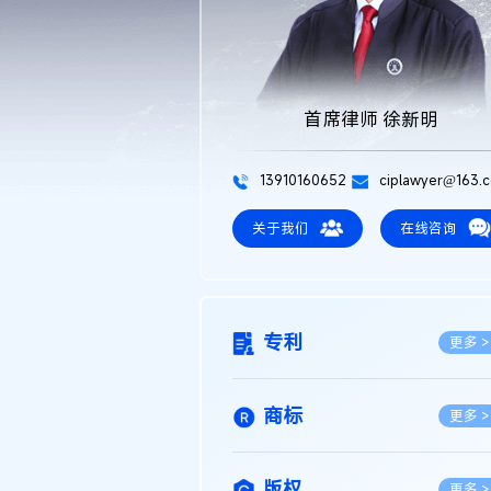
首席律师 徐新明
13910160652
ciplawyer@163.
关于我们
在线咨询
专利
更多 >
商标
更多 >
版权
更多 >