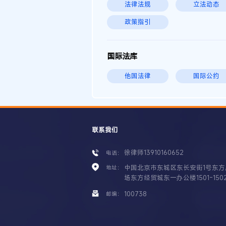
法律法规
立法动态
政策指引
国际法库
他国法律
国际公约
联系我们
徐律师13910160652
电话：
中国北京市东城区东长安街1号东方
地址：
场东方经贸城东一办公楼1501-150
100738
邮编：