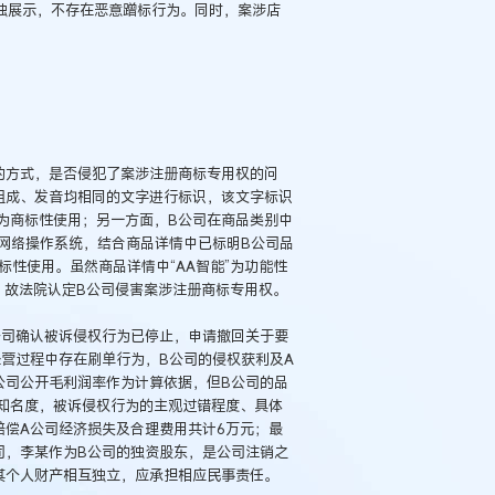
单独展示，不存在恶意蹭标行为。同时，案涉店
的方式，是否侵犯了案涉注册商标专用权的问
组成、发音均相同的文字进行标识，该文字标识
为商标性使用；另一方面，B公司在商品类别中
连接网络操作系统，结合商品详情中已标明B公司品
标性使用。虽然商品详情中“AA智能”为功能性
用，故法院认定B公司侵害案涉注册商标专用权。
公司确认被诉侵权行为已停止，申请撤回关于要
营过程中存在刷单行为，B公司的侵权获利及A
公司公开毛利润率作为计算依据，但B公司的品
例：刘某与西安某生物科
知名度，被诉侵权行为的主观过错程度、具体
作开发合同纠纷案
赔偿A公司经济损失及合理费用共计6万元；最
司，李某作为B公司的独资股东，是公司注销之
其个人财产相互独立，应承担相应民事责任。