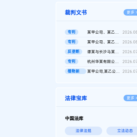
裁判文书
更多 
专利
某甲公司、某乙公司、某丙公司申请诉前行为保全复议裁定书
2026.0
专利
某甲公司、某乙公司、官某与某丙公司专利申请权权属纠纷 二审判决...
2026.0
反垄断
谭某与长沙马某堆农产品股份有限公司滥用市场支配地位纠纷二审裁...
2026.0
专利
杭州华某有限公司与菲某有限公司侵害发明专利权纠纷
2026.0
植物新
某甲公司,某乙公司,某门市部,某丙公司植物新品种临时保护期使用费...
2026.0
品..
法律宝库
更多 
中国法库
法律法规
立法动态