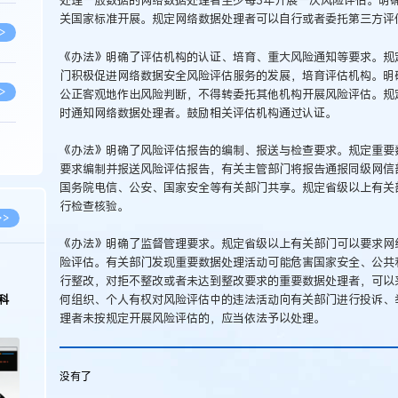
处理一般数据的网络数据处理者至少每3年开展一次风险评估。明
关国家标准开展。规定网络数据处理者可以自行或者委托第三方评
>
《办法》明确了评估机构的认证、培育、重大风险通知等要求。规
门积极促进网络数据安全风险评估服务的发展，培育评估机构。明
>
公正客观地作出风险判断，不得转委托其他机构开展风险评估。规
时通知网络数据处理者。鼓励相关评估机构通过认证。
《办法》明确了风险评估报告的编制、报送与检查要求。规定重要
>
要求编制并报送风险评估报告，有关主管部门将报告通报同级网信
国务院电信、公安、国家安全等有关部门共享。规定省级以上有关
行检查核验。
>
>>
《办法》明确了监督管理要求。规定省级以上有关部门可以要求网
险评估。有关部门发现重要数据处理活动可能危害国家安全、公共
>
行整改，对拒不整改或者未达到整改要求的重要数据处理者，可以
何组织、个人有权对风险评估中的违法活动向有关部门进行投诉、
科
理者未按规定开展风险评估的，应当依法予以处理。
>
没有了
>