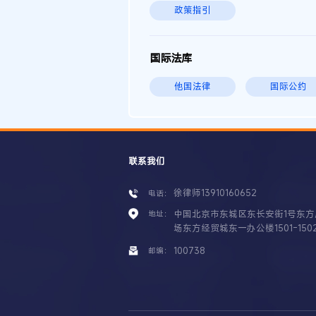
政策指引
国际法库
他国法律
国际公约
联系我们
徐律师13910160652
电话：
中国北京市东城区东长安街1号东方
地址：
场东方经贸城东一办公楼1501-150
100738
邮编：