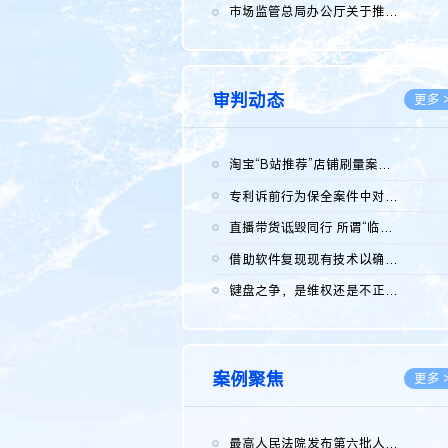
2026.0
市场监管总局办公厅关于推广第一批全国商业秘密保护创新试点典型...
2026.0
审判动态
更多 
淘宝“B站推荐”店铺刷量案维持原判，两被告连带赔偿150万元
2026.0
专利诉前行为保全案件中对仿制药申请人曾作出三类声明的考量及违...
2026.0
直播带货诋毁同行 所谓“临场发挥”不免责
2026.0
借助软件复现现有技术以确认相关参数特征是否被公开
2026.0
键盘之争，是维权还是不正当竞争？
2026.0
案例聚焦
更多 
最高人民法院发布第六批人民法院种业知识产权司法保护典型案例 含...