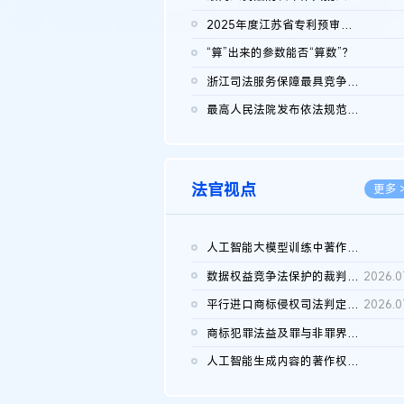
2026.0
2025年度江苏省专利预审典型案例
2026.0
“算”出来的参数能否“算数”？
2026.0
浙江司法服务保障最具竞争力营商环境建设典型案例（第二批）含侵...
2026.0
最高人民法院发布依法规范平台经营、保护消费者合法权益典型案例...
2026.0
法官视点
更多 
人工智能大模型训练中著作权的合理使用
2026.0
数据权益竞争法保护的裁判路径构建
2026.0
平行进口商标侵权司法判定规则的困境与纾解
2026.0
商标犯罪法益及罪与非罪界限研究
2026.0
人工智能生成内容的著作权司法认定：演进逻辑、现实困境与规则建...
2026.0