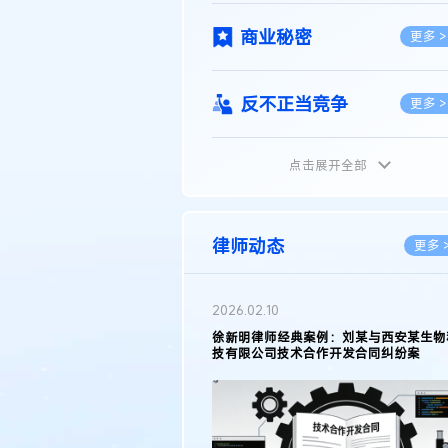
商业秘密
更多 >
反不正当竞争
更多 >
点击展开全部
植物新品种
更多 >
地理标志
更多 >
律师动态
更多 
集成电路布图设计
更多 >
2026.02.10
权律师徐新明接受《中国经营
徐新明律师经典案例：刘某与西安某生物
技术革新下知识产权保护面临新
技有限公司技术合作开发合同纠纷案
技术合同
策略
更多 >
传统文化
更多 >