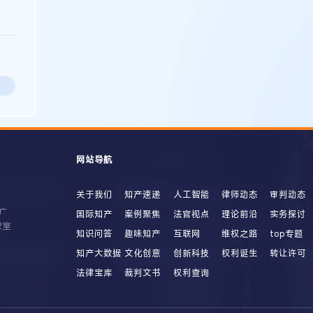
网站导航
关于我们
知产速递
人工智能
律师动态
审判动态
广
国际知产
案例聚焦
法官视点
理论前沿
实务探讨
2室
知识问答
趣味知产
互联网
维权之路
top专题
知产大数据
文化创意
创新科技
权利诞生
转让许可
法律宝库
裁判文书
权利查询