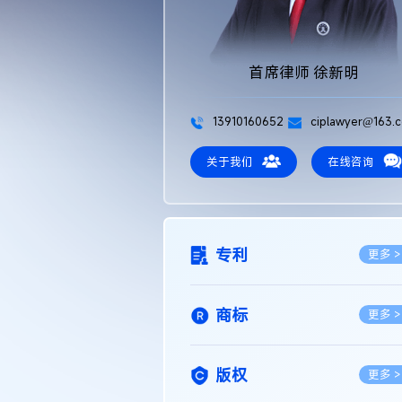
首席律师 徐新明
13910160652
ciplawyer@163.
关于我们
在线咨询
专利
更多 >
商标
更多 >
版权
更多 >