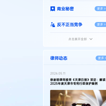
商业秘密
更多 >
反不正当竞争
更多 >
点击展开全部
植物新品种
更多 >
地理标志
更多 >
律师动态
更多 
集成电路布图设计
更多 >
2026.05.11
徐新明律师接受《天津日报》采访：解读
2025年度天津市专利行政保护案例
技术合同
更多 >
传统文化
更多 >