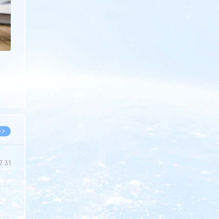
>>
7.31
5.14
5.08