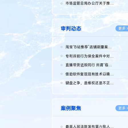
2026.0
市场监管总局办公厅关于推广第一批全国商业秘密保护创新试点典型...
2026.0
审判动态
更多 
淘宝“B站推荐”店铺刷量案维持原判，两被告连带赔偿150万元
2026.0
专利诉前行为保全案件中对仿制药申请人曾作出三类声明的考量及违...
2026.0
直播带货诋毁同行 所谓“临场发挥”不免责
2026.0
借助软件复现现有技术以确认相关参数特征是否被公开
2026.0
键盘之争，是维权还是不正当竞争？
2026.0
案例聚焦
更多 
最高人民法院发布第六批人民法院种业知识产权司法保护典型案例 含...