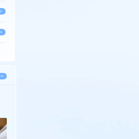
>
>
>
>
>>
>
2026.03.09
2026.02.10
著名知识产权律师徐新明接受《中国经营
徐新明律师经典案
报》采访：技术革新下知识产权保护面临新
技有限公司技术合
挑战与应对策略
>
>