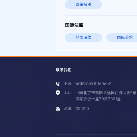
政策指引
国际法库
他国法律
国际公约
联系我们
徐律师13910160652
电话：
中国北京市朝阳区建国门外大街1号
地址：
贸写字楼一座30层3001室
100020
邮编：