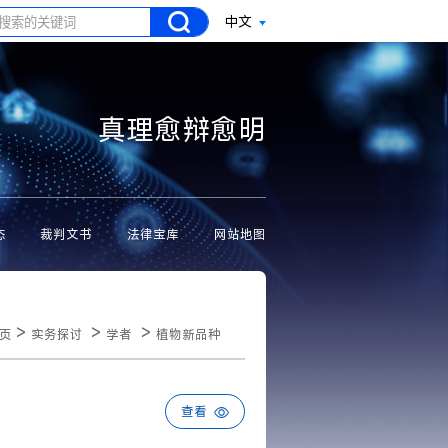
中文
真理愈辩愈明
态
裁判文书
法律宝库
网站地图
>
>
>
页
实务探讨
学者
植物新品种
查看