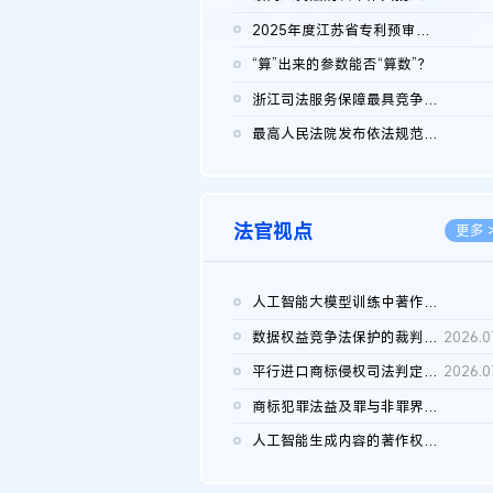
2026.0
2025年度江苏省专利预审典型案例
2026.0
“算”出来的参数能否“算数”？
2026.0
浙江司法服务保障最具竞争力营商环境建设典型案例（第二批）含侵...
2026.0
最高人民法院发布依法规范平台经营、保护消费者合法权益典型案例...
2026.0
法官视点
更多 
人工智能大模型训练中著作权的合理使用
2026.0
数据权益竞争法保护的裁判路径构建
2026.0
平行进口商标侵权司法判定规则的困境与纾解
2026.0
商标犯罪法益及罪与非罪界限研究
2026.0
人工智能生成内容的著作权司法认定：演进逻辑、现实困境与规则建...
2026.0