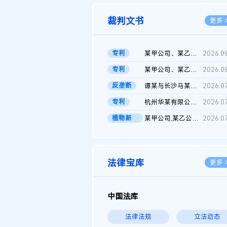
裁判文书
更多 
专利
某甲公司、某乙公司、某丙公司申请诉前行为保全复议裁定书
2026.0
专利
某甲公司、某乙公司、官某与某丙公司专利申请权权属纠纷 二审判决...
2026.0
反垄断
谭某与长沙马某堆农产品股份有限公司滥用市场支配地位纠纷二审裁...
2026.0
专利
杭州华某有限公司与菲某有限公司侵害发明专利权纠纷
2026.0
植物新
某甲公司,某乙公司,某门市部,某丙公司植物新品种临时保护期使用费...
2026.0
品..
法律宝库
更多 
中国法库
法律法规
立法动态