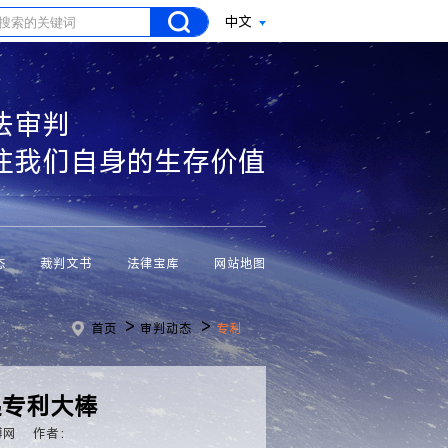
中文
法审判
注我们自身的生存价值
态
裁判文书
法律宝库
网站地图
>
>
首页
审判动态
专利
起专利大棒
博网
作者：