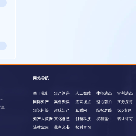
网站导航
关于我们
知产速递
人工智能
律师动态
审判动态
广
国际知产
案例聚焦
法官视点
理论前沿
实务探讨
2室
知识问答
趣味知产
互联网
维权之路
top专题
知产大数据
文化创意
创新科技
权利诞生
转让许可
法律宝库
裁判文书
权利查询