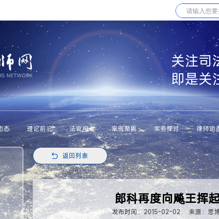
关注司
即是关
动态
理论前沿
法官视点
案例聚焦
实务探讨
律师动
返回列表
郎科再度向飚王挥
发布时间：2015-02-02
来源：思