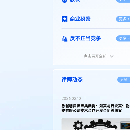
商业秘密
更多 >
反不正当竞争
更多 >
点击展开全部
植物新品种
更多 >
地理标志
更多 >
律师动态
更多 
集成电路布图设计
更多 >
2026.02.10
权律师徐新明接受《中国经营
徐新明律师经典案例：刘某与西安某生物
技术革新下知识产权保护面临新
技有限公司技术合作开发合同纠纷案
技术合同
策略
更多 >