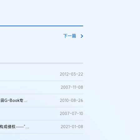
；
下一篇
2012-03-22
2007-11-08
中国企业专利大棒挥向跨国巨头——深圳赛格导航起诉广汽丰田G-Book专利侵权
2010-08-26
2007-07-10
四川高院就“郎”商标侵权案作出终审判决，认定两家被诉企业构成侵权——“郎”酒拒绝“顺喜郎”搭便车
2021-01-08