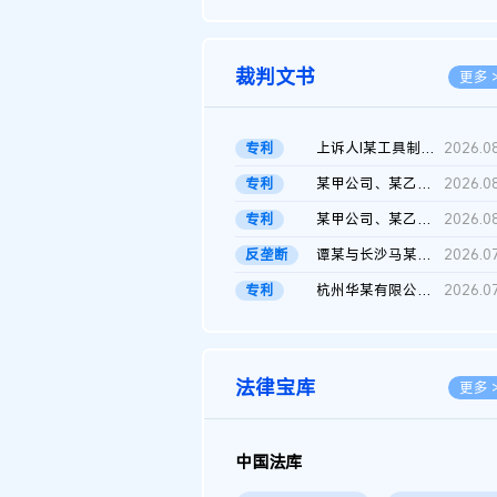
2026.0
裁判文书
更多 
专利
上诉人I某工具制品有限公司与被上诉人程某及一审被告中华人民共和...
2026.0
专利
某甲公司、某乙公司、某丙公司申请诉前行为保全复议裁定书
2026.0
专利
某甲公司、某乙公司、官某与某丙公司专利申请权权属纠纷 二审判决...
2026.0
反垄断
谭某与长沙马某堆农产品股份有限公司滥用市场支配地位纠纷二审裁...
2026.0
专利
杭州华某有限公司与菲某有限公司侵害发明专利权纠纷
2026.0
法律宝库
更多 
中国法库