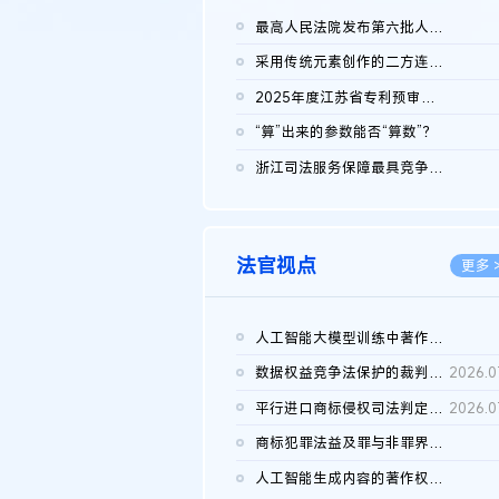
最高人民法院发布第六批人民法院种业知识产权司法保护典型案例 含...
2026.0
采用传统元素创作的二方连续装饰图案作品的独创性及侵权对比认定
2026.0
2025年度江苏省专利预审典型案例
2026.0
“算”出来的参数能否“算数”？
2026.0
浙江司法服务保障最具竞争力营商环境建设典型案例（第二批）含侵...
2026.0
法官视点
更多 
人工智能大模型训练中著作权的合理使用
2026.0
数据权益竞争法保护的裁判路径构建
2026.0
平行进口商标侵权司法判定规则的困境与纾解
2026.0
商标犯罪法益及罪与非罪界限研究
2026.0
人工智能生成内容的著作权司法认定：演进逻辑、现实困境与规则建...