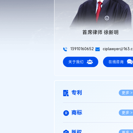
首席律师 徐新明
13910160652
ciplawyer@163.
关于我们
在线咨询
专利
更多 >
商标
更多 >
版权
更多 >