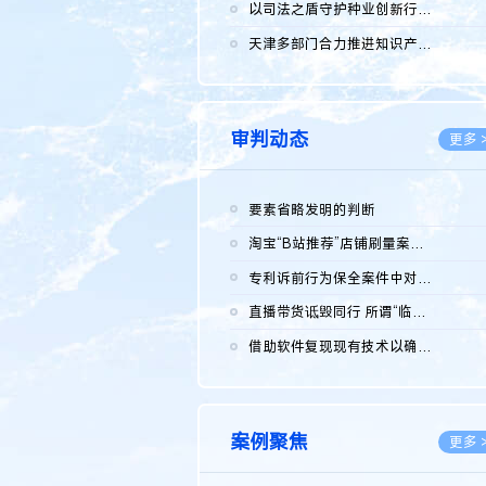
2026.0
以司法之盾守护种业创新行稳致远
2026.0
天津多部门合力推进知识产权保护工作
2026.0
审判动态
更多 
要素省略发明的判断
2026.0
淘宝“B站推荐”店铺刷量案维持原判，两被告连带赔偿150万元
2026.0
专利诉前行为保全案件中对仿制药申请人曾作出三类声明的考量及违...
2026.0
直播带货诋毁同行 所谓“临场发挥”不免责
2026.0
借助软件复现现有技术以确认相关参数特征是否被公开
2026.0
案例聚焦
更多 