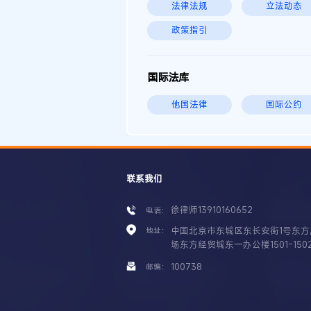
法律法规
立法动态
政策指引
国际法库
他国法律
国际公约
联系我们
徐律师13910160652
电话：
中国北京市东城区东长安街1号东方
地址：
场东方经贸城东一办公楼1501-150
100738
邮编：