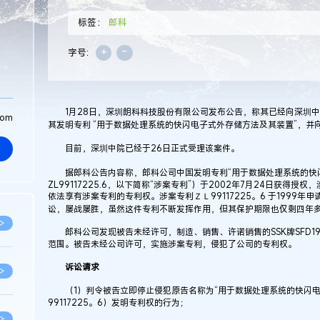
标签：
郎科
+
-
字号:
1月28日，深圳朗科科技股份有限公司发布公告，称其已经向深圳中
com
其发明专利 “用于数据处理系统的快闪电子式外存储方法及其装置”，并向
目前，深圳中院已经于26日正式受理该案件。
据郎科公告内容称，郎科公司中国发明专利“用于数据处理系统的快闪
ZL99117225.6，以下简称“涉案专利”）于2002年7月24日获
依法享有涉案专利的专利权。涉案专利ＺＬ99117225。6 于1999
讼，屡战屡胜，虽然这件专利不断发挥作用，但其保护期限也仅剩四年
>
郎科公司发现被告未经许可，制造、销售、许诺销售的SSK牌SFD1
范围。被告未经公司许可，实施涉案专利，侵犯了公司的专利权。
诉讼请求
>
（1）判令被告立即停止侵犯原告名称为“用于数据处理系统的快闪电
99117225。6）发明专利权的行为；
>