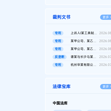
2026.0
裁判文书
更多 
专利
上诉人I某工具制品有限公司与被上诉人程某及一审被告中华人民共和...
2026.0
专利
某甲公司、某乙公司、某丙公司申请诉前行为保全复议裁定书
2026.0
专利
某甲公司、某乙公司、官某与某丙公司专利申请权权属纠纷 二审判决...
2026.0
反垄断
谭某与长沙马某堆农产品股份有限公司滥用市场支配地位纠纷二审裁...
2026.0
专利
杭州华某有限公司与菲某有限公司侵害发明专利权纠纷
2026.0
法律宝库
更多 
中国法库