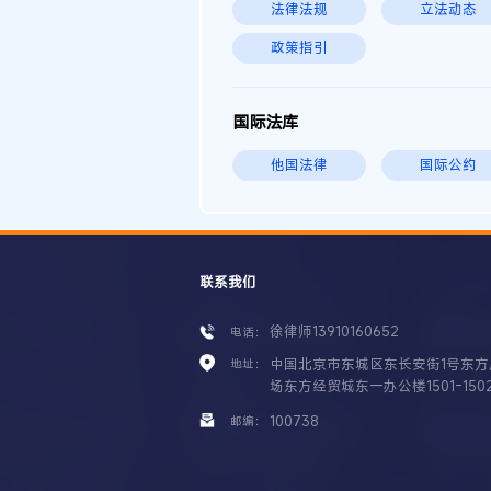
法律法规
立法动态
政策指引
国际法库
他国法律
国际公约
联系我们
徐律师13910160652
电话：
中国北京市东城区东长安街1号东方
地址：
场东方经贸城东一办公楼1501-150
100738
邮编：