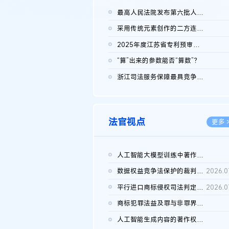
最高人民法院发布第六批人民法院种业知识产权司法保护典型案例 含...
2026.0
采用传统元素创作的二方连续装饰图案作品的独创性及侵权对比认定
2026.0
2025年度江苏省专利预审典型案例
2026.0
“算”出来的参数能否“算数”？
2026.0
浙江司法服务保障最具竞争力营商环境建设典型案例（第二批）含侵...
2026.0
法官视点
更多 
人工智能大模型训练中著作权的合理使用
2026.0
数据权益竞争法保护的裁判路径构建
2026.0
平行进口商标侵权司法判定规则的困境与纾解
2026.0
商标犯罪法益及罪与非罪界限研究
2026.0
人工智能生成内容的著作权司法认定：演进逻辑、现实困境与规则建...