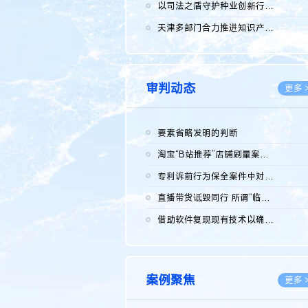
2026.0
以司法之盾守护种业创新行稳致远
2026.0
天津多部门合力推进知识产权保护工作
2026.0
审判动态
更多 
要素省略发明的判断
2026.0
淘宝“B站推荐”店铺刷量案维持原判，两被告连带赔偿150万元
2026.0
专利诉前行为保全案件中对仿制药申请人曾作出三类声明的考量及违...
2026.0
直播带货诋毁同行 所谓“临场发挥”不免责
2026.0
借助软件复现现有技术以确认相关参数特征是否被公开
2026.0
案例聚焦
更多 