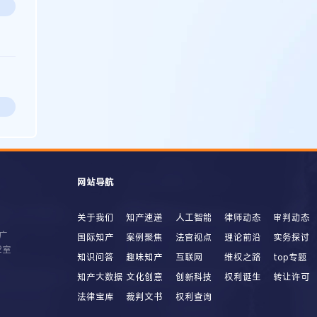
网站导航
关于我们
知产速递
人工智能
律师动态
审判动态
广
国际知产
案例聚焦
法官视点
理论前沿
实务探讨
2室
知识问答
趣味知产
互联网
维权之路
top专题
知产大数据
文化创意
创新科技
权利诞生
转让许可
法律宝库
裁判文书
权利查询