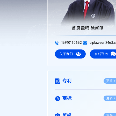
首席律师 徐新明
13910160652
ciplawyer@163.
关于我们
在线咨询
专利
更多 >
商标
更多 >
版权
更多 >