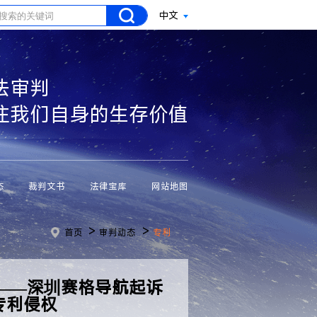
中文
法审判
注我们自身的生存价值
态
裁判文书
法律宝库
网站地图
>
>
首页
审判动态
专利
——深圳赛格导航起诉
k专利侵权