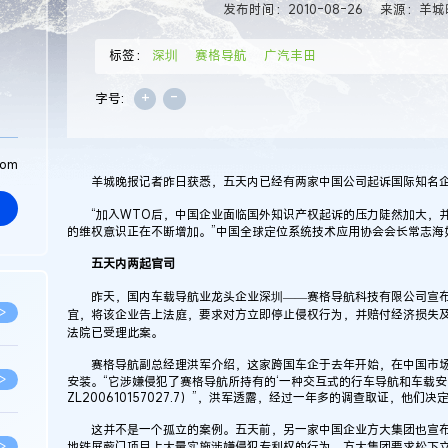
发布时间：2010-08-26
来源：羊城
标签：
深圳
赛格导航
广汽丰田
+
-
字号:
com
羊城晚报记者昨日获悉，五天内已经有两家中国公司起诉国际知名企业
“加入WTO后，中国企业面临国外知识产权起诉的压力陡然加大，并
的维权意识正在不断增加。”中国全球定位系统技术应用协会会长常志海
五天内两起官司
昨天，国内车载导航业龙头企业深圳——赛格导航科技有限公司宣布
>
宜，将该企业告上法庭，要求对方立即停止侵权行为，并赔付经济损失及
法院已受理此案。
赛格导航副总经理洪军介绍，这家跨国车企于去年开始，在中国市场
>
安装。“它涉嫌侵犯了赛格导航所持有的‘一种交互式的行车导航和车载安
ZL200610157027.7）”，洪军透露，经过一年多的调查取证，他们决
这并不是一个孤立的案例。五天前，另一家中国企业方大集团也宣布
>
地铁屏蔽门项目上大量实施涉嫌侵犯专利权的行为。方大集团要求松下立