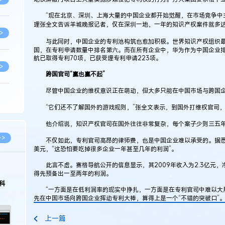
“现在北京、深圳、上海大量的中国企业都开始觉醒，在市场竞争中主
理张全文告诉羊城晚报记者，仅在深圳一地，一年的知识产权案件就多达
>
与此同时，中国企业的专利池构筑也愈加积极。世界知识产权组织最
国，在专利申请数量中排名第六。而在所有企业中，华为作为中国企业排
航已取得专利70项，已获受理专利申请223项。
>
跨国官司“赢也赢不起”
尽管中国企业的维权意识正在萌动，但大多只能在中国市场与跨国企
>
“它们还不了解国外的游戏规则，”张全文表示，到国外打维权官司，
他介绍说，知识产权官司在国外往往非常复杂，每个案子少则三五年，
>
>>
不仅如此，专利官司高昂的律师费，也是中国企业难以承受的。据悉，在
美元，“这恐怕要吃掉很多企业一年甚至几年的利润”。
此言不虚。赛格导航公开的信息显示，其2009年收入为2.3亿元，
>
得先预备出一至两年的利润。
科
“一方面是在低利润率的现实中挣扎，一方面是在专利官司中难以大展
先在中国市场向跨国企业挥动专利大棒，算得上是一个“不错的突破口”
>
上一篇