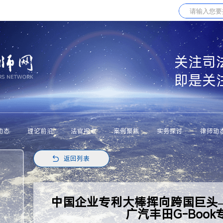
关注司
即是关
动态
理论前沿
法官视点
案例聚焦
实务探讨
律师动
返回列表
中国企业专利大棒挥向跨国巨头
广汽丰田G-Boo