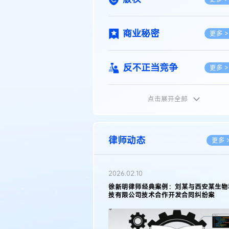
商业秘密
更多 >
反不正当竞争
更多 >
点击展开全部
植物新品种
更多 >
地理标志
更多 >
律师动态
更多 
集成电路布图设计
更多 >
2026.02.10
权律师徐新明接受《中国经营
徐新明律师经典案例：刘某与西安某生物
技术革新下知识产权保护面临新
技有限公司技术合作开发合同纠纷案
技术合同
策略
更多 >