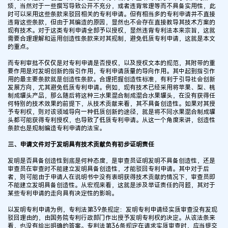
烦，当然对于一些撰写导致公开不充分，或者违背常理等而不具备实用性，此
时可以采用这些条款来驳回相关的专利申请。但有相当多的专利申请并不直接
违背这些条款，但由于其编造的原因，显然也不会存在直接教导其技术方案的
现有技术。对于这类专利申请全部予以授权，显然违背专利法本来宗旨，这就
需要合理理解和运用创造性条款来对其规制，避免低质专利申请，这就是本文
的重点。
而专利审批不仅仅是对专利申请是否授权，以及授权文本的规范，其附带的重
要作用是对发明创新的指引作用，专利申请质量的导向作用。其中起到指引作
用的最主要条款就是创造性条款。合理把握创造性标准，有利于引导社会创新
发展方向，尤其避免低质专利申请。例如，现有技术已经采用将苹果、梨、桃
制成罐头产品，那么随后将这种三水果混合制成混合水果罐头，在没有获得任
何特别的技术效果的前提下，从技术贡献来看，其不具备创造性。如果对其授
予专利权，则对该领域导向一种低质创新的途径，就是将不同水果混合制成罐
头都可能获得专利授权，也导致了低质专利申请。从这一个角度来讲，创造性
条款也是规制编造专利申请的法宝。
三、申请文件对于发明具有技术贡献负有初步证明责任
发明是否具备创造性到底是何种态度，是审查员证明发明不具备创造性，还是
审查员在审查时不能建立发明具备创造性，才能驳回专利申请。其中对于后
者，则可能由于申请人在说明书中没有表明获得技术贡献的情况下，审查员即
不能建立发明具备创造性。从宏观来看，这就是涉及举证责任的问题，其对于
某些专利申请的走向具有决定性的影响。
以发明专利申请为例，专利法第39条规定：发明专利申请经实质审查没有发现
驳回理由的，由国务院专利行政部门作出授予发明专利权的决定。从该法条来
看，也没有给出明确的答案。专利法第36条规定在请求实质审查时，应当提交