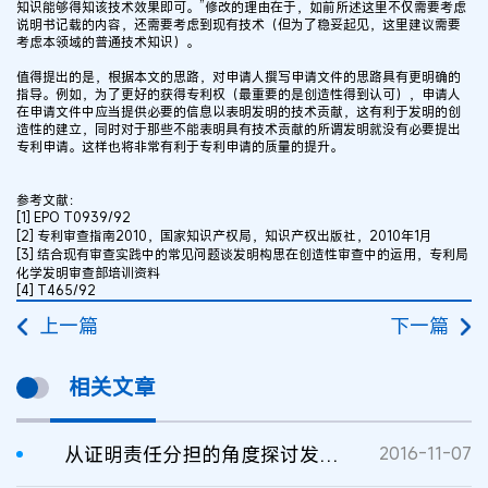
知识能够得知该技术效果即可。”修改的理由在于，如前所述这里不仅需要考虑
说明书记载的内容，还需要考虑到现有技术（但为了稳妥起见，这里建议需要
考虑本领域的普通技术知识）。
值得提出的是，根据本文的思路，对申请人撰写申请文件的思路具有更明确的
指导。例如，为了更好的获得专利权（最重要的是创造性得到认可），申请人
在申请文件中应当提供必要的信息以表明发明的技术贡献，这有利于发明的创
造性的建立，同时对于那些不能表明具有技术贡献的所谓发明就没有必要提出
专利申请。这样也将非常有利于专利申请的质量的提升。
参考文献：
[1] EPO T0939/92
[2] 专利审查指南2010，国家知识产权局，知识产权出版社，2010年1月
[3] 结合现有审查实践中的常见问题谈发明构思在创造性审查中的运用，专利局
化学发明审查部培训资料
[4] T465/92
上一篇
下一篇
相关文章
从证明责任分担的角度探讨发明创造性的判断
2016-11-07