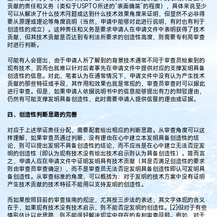
贡献的责任和义务（类似于USPTO所述的“表面确凿”的程度），具体来说至少
可以从解决了什么技术问题或达到什么技术效果角度来证明，但显然不必非得
要从原理或理论等角度说明（当然，申请中能够对此进行说明，有时也有利于
创造性的成立）。这种责任和义务是要求申请人在申请文件中表明获得了技术
贡献，但其技术贡献是否达到专利法所要求的创造性高度，则需要专利局审查
时进行判断。
可能有人会提出，由于申请人所了解到的背景技术通常不同于审查员检索到的
现有技术，因而也就难以针对后者事先在申请文件中提供对应的支撑发明具备
创造性的信息。对此，笔者认为在通常情况下，申请文件中没有认为产生技术
贡献的那些特征或手段，其作用和效果也就是常规的，审查员审查时可以据此
进行审查。但是，如果申请人依据说明书中的信息能够提出有力的辩驳理由，
仍然有可能支撑发明具备创造性，此时需要申请人提供信服的理由或证据。
四、创造性判断思路的完善
对应于上述举证责任分配，需要配套给出相应的判断思路。从审查角度可以这
样理解，如果审查员通过判断，没有理由在心中建立本发明具备创造性的结
论，则可以提出发明不具备创造性的结论，而不应当是在心中建立无法否定发
明的创造性（即认为现有技术没有给出技术启示则认为具备创造性）。简而言
之，申请人应在申请文件中证明发明具有技术贡献（其是否满足创造性的要求
则由审查员审查确定），而不是审查员无法否定发明具备创造性即认可发明具
备创造性。从审查标准的角度，可以概括为：对于发明的技术方案中没有证明
产生技术贡献的技术特征不能用以支持发明的创造性。
而如果按照目前的审查指南的规定，尤其按三步法的表述，其文字体现的含义
在于，如果现有技术没有技术启示，则不能否定发明的创造性。[2]但对于有些
情形估计以此思路，则不能很好解决现实中存在的专利审查问题。例如，对于