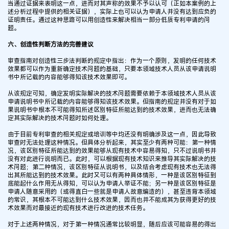
当通过证据来表明这一点，进而对其声称的效果不予以认可（正如本案例的上
述分析过程中提供的相关证据），实际上也可以认为申请人并没有达到应负的
证明责任。通过这种思路可以用创造性来解决相当一部分低质专利申请的问
题。
六、创造性判断方法的完善建议
审查指南对创造性三步法判断的规定中指出：作为一个原则，发明的任何技术
效果都可以作为重新确定技术问题的基础，只要本领域技术人员从该申请说明
书中所记载的内容能够得知该技术效果即可。
从该规定可知，确定发明实际解决的技术问题需要依赖于本领域技术人员从该
申请说明书中所记载的内容能够得知该技术效果。但指南的规定并没有对于如
果说明书中根本不可能得知所述区别特征所能达到的技术效果，进而也无法确
定其实际解决的技术问题时如何处理。
由于目前专利审查的相关规定或培训等中均还没有明确涉及这一点，因此导致
审查时无法处理这种情况。但具体分析起来，其实至少有两种可能：第一种情
况，该区别特征所能达到的效果能够从现有技术中容易得知，只不过说明书并
没有对此进行说明而已。此时，可以根据现有技术知识来推导其实际解决的技
术问题；第二种情况，该区别特征从说明书，以及结合考虑现有技术也无法得
出其所能达到的技术效果。此时又可以有两种具体情形，一种是该区别特征到
底能起什么作用无从得知，可以认为申请人举证不能；另一种是该区别特征是
申请人随意采用的（或得直白一些就是申请人故意编造的），甚至违背本领域
的常识，其根本不可能达到什么技术效果，因而也并不能成其为获得更好的技
术效果而对最接近的现有技术进行改进的技术任务。
对于上述两种情况，对于第一种情况通常比较明显，随后应该可能容易的得出