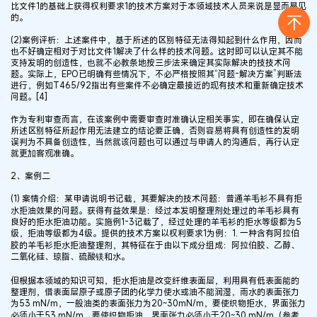
比文件1的基础上获得权利要求1的技术方案对于本领域技术人员来说是显而易见
的。
(2)案例评析：上述案件中，基于所述的区别特征无法得知起到什么作用，因而
也不好确定相对于对比文件1解决了什么样的技术问题。这时即可以认定其不能
支持发明的创造性，也就不必教条地按三步法来确定其实际解决的技技术问
题。实际上，EPO已明确有些情况下，不必严格按照其“问题-解决方案”判断法
进行，例如T465/92指出有些案件不必确定最接近的现有技术和重新确定技术
问题。[4]
作为专利审查而言，在该案例中需要审查时准确认定相关事实，即在确保认定
所述区别特征所起作用无法建立的结论要正确，否则容易将具有创造性的发明
误判为不具备创造性，当然就该问题也可以通过与申请人的沟通后，再行认定
就更加客观准确。
2、案例二
(1) 案情介绍：某申请说明书记载，其要解决的技术问题：普通羊毛衫不具有拒
水拒油效果的问题。获得有益效果是：经过本发明整理剂处理过的羊毛衫具有
良好的拒水拒油功能。实施例1-3记载了，经过处理的羊毛衫的拒水等级都为5
级，拒油等级都为4级。提供的技术方案以权利要求1为例：1. 一种含有阿拉伯
胶的羊毛衫拒水拒油整理剂，其特征在于由以下成分组成：阿拉伯胶、乙醇、
二氧化硅、琼脂、硫酸镁和水。
但根据本领域的知识可知，拒水拒油是改变纤维表面层，利用具有低表面能的
整理剂，借表面层原子或原子团的化学力使水或油不能润湿，雨水的表面张力
为53 mN/m，一般油类的表面张力为20~30mN/m，要使织物拒水，界面张力
必须小于53 mN/m，要使织物拒油，界面张力必须小于20~30 mN/m（参考