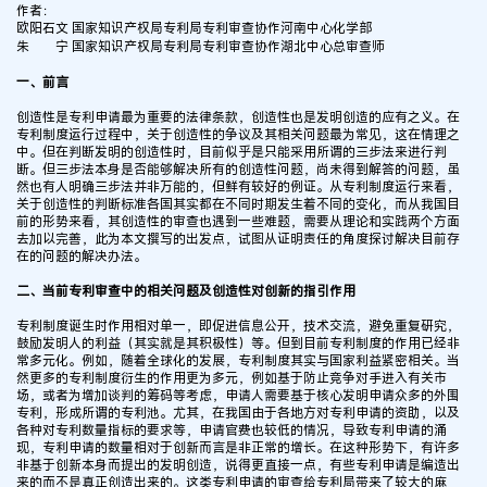
作者：
欧阳石文 国家知识产权局专利局专利审查协作河南中心化学部
朱 宁 国家知识产权局专利局专利审查协作湖北中心总审查师
一、前言
创造性是专利申请最为重要的法律条款，创造性也是发明创造的应有之义。在
专利制度运行过程中，关于创造性的争议及其相关问题最为常见，这在情理之
中。但在判断发明的创造性时，目前似乎是只能采用所谓的三步法来进行判
断。但三步法本身是否能够解决所有的创造性问题，尚未得到解答的问题，虽
然也有人明确三步法并非万能的，但鲜有较好的例证。从专利制度运行来看，
关于创造性的判断标准各国其实都在不同时期发生着不同的变化，而从我国目
前的形势来看，其创造性的审查也遇到一些难题，需要从理论和实践两个方面
去加以完善，此为本文撰写的出发点，试图从证明责任的角度探讨解决目前存
在的问题的解决办法。
二、当前专利审查中的相关问题及创造性对创新的指引作用
专利制度诞生时作用相对单一，即促进信息公开，技术交流，避免重复研究，
鼓励发明人的利益（其实就是其积极性）等。但到目前专利制度的作用已经非
常多元化。例如，随着全球化的发展，专利制度其实与国家利益紧密相关。当
然更多的专利制度衍生的作用更为多元，例如基于防止竞争对手进入有关市
场，或者为增加谈判的筹码等考虑，申请人需要基于核心发明申请众多的外围
专利，形成所谓的专利池。尤其，在我国由于各地方对专利申请的资助，以及
各种对专利数量指标的要求等，申请官费也较低的情况，导致专利申请的涌
现，专利申请的数量相对于创新而言是非正常的增长。在这种形势下，有许多
非基于创新本身而提出的发明创造，说得更直接一点，有些专利申请是编造出
来的而不是真正创造出来的。这类专利申请的审查给专利局带来了较大的麻