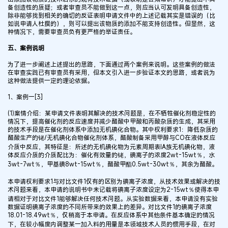
备创造性的质疑；或者审查员不能做到这一点，则应当认可发明具备创造性，
除非能够找到相关的确切的反证表明申请文件中的上述记载其实是错误的（比
如说申请人杜撰的），则可以提出该物质的添加不能支持创造性。但显然，这
种情况下，需要审查员负有更严格的举证责任。
五、案例说明
为了进一步阐述上述提出的思路，下面通过两个案例来说明。这些案例的做法
在审查实践已有审查员有采用，但本文引入进一步验证本文的思路，或者说为
这种做法提供一定的理论依据。
1、案例一[3]
(1)案情介绍：某申请文件表明其解决的技术问题是，在不牺牲催化剂稳定性的
情况下，提高催化剂的反应速度并减少醋酸中甲酸和丙酸杂质的生成，其采用
的技术手段是在催化剂体系中添加无机碘化合物。其中权利要求1：降低杂质的
醋酸生产的铑/无机碘化合物催化剂体系，醋酸制备采用甲醇与CO在液体反应
介质中反应，其特征是：所述的无机碘化物为元素周期表IA族无机碘化物，液
体反应介质的介质配比为：催化有效量的铑，碘离子的浓度2wt-15wt％，水
3wt-7wt％，甲基碘8wt-15wt％，醋酸甲酯0.5wt-30wt％，其余为醋酸。
本申请权利要求1与对比文件1仅有的区别为碘离子浓度，从技术效果或解决的技
术问题来看，本申请的说明书中未记载将碘离子浓度设定为2-15wt％使得本申
请相对于对比文件1能够解决任何技术问题。从实验数据来看，本申请没有实验
数据证明碘离子浓度的不同所带来的效果上的差异。对比文件1的碘离子浓度
18.01-18.49wt％，仅稍高于本申请。在反应体系中其他条件基本确定的情况
下，在较小幅度内调整某一加入料的用量是本领域技术人员的惯用手段，在对