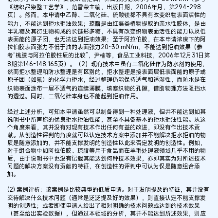
《纺织品染整工艺学》，范雪荣主编，出版日期，2006年月，第294-298
页）。然而，本申请中乙醇、二氧化硅、硫酸镁都不具有改变织物表面活性的
能力，不能达到拒水拒油效果；琼脂是由红藻类植物提取的亲水性胶体，是由
半乳糖及其衍生物构成的长链形多糖，不具有改变织物表面活性的能力以及低
表面能的原子团，也无法达到拒油效果；至于阿拉伯胶，在本申请浓度下的阿
拉伯胶表面张力不低于油的表面张力20~30 mN/m，不能达到拒油效果（参
考“桃胶与阿拉伯胶性质的比较”，尹楠等，食品工业科技，2006年12月31日第
8期第146-148,165页）。（2）现有技术中虽有二氧化硅作为防水剂的使用，
然而拒水整理和防水整理是有区别的，拒水整理是接表面层低表面能的原子或
原子团（如氟）的化学力拒水，经过整理仍能保持透气和透湿性，而防水是在
织物表面涂布一层不透气的连续薄膜，填塞织物的孔隙，借助物理方法阻挡水
的透过。同时，二氧化硅本身也不能起到拒油作用。
经过上述分析，可知本申请虽然可以制备得到一种处理液，但并不能达到如其
说明书中所声称的优良拒水拒油性能，甚至不具备基本的拒水拒油性能。从这
个角度来看，其并没有对现有技术作出任何有益的改进，即没有作出技术贡
献。从创造性评判的角度就可以认定技术方案中添加并不能解决拒水拒油的物
质是随意添加的，并不能支撑发明的创造性以此来否定发明的创造性。例如，
对于组合物中如阿拉伯胶、琼脂等用于食品而在羊毛处理液领域几乎不用的物
质，由于说明书中也没有记载其能达到何种技术效果，亦即其实为对所述技术
问题的解决方案没有贡献的特征，在创造性的评判中可认为仅是随意组合添
加。
(2) 案例评析：该案例是比较典型的低质申请。对于发明提及的特征，其并没有
交待解决什么技术问题（通常是泛泛提及好的效果），则直接认定不能支撑发
明的创造性；或者即使申请人给出了相对明确的技术问题或达到的技术效果
（甚至给出实验数据），但通过本领域的分析，其并不能达到所述效果，则应