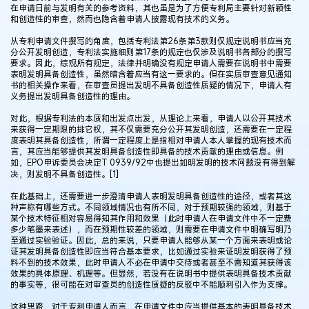
在申请日前与发明有关的参考资料，其也虽是为了方便专利局主要针对新颖性
和创造性的审查，然而也隐含着申请人披露现有技术的义务。
从专利申请文件撰写的角度，包括专利法第26条第3款则仅规定说明书应当充
分公开发明创造，专利法实施细则第17条的规定也仅涉及说明书各部分的撰写
要求。因此，综观所有规定，法律并明确没有规定申请人需要在说明书中需要
表明发明具备创造性，虽然暗含着应当有这一要求的。但在实质审查意见通知
书的相关操作来看，在审查员提出发明不具备创造性质疑的情况下，申请人有
义务提出发明具备创造性的理由。
对此，根据专利法的本质和出发点出发，从理论上来看，申请人以公开其技术
来获得一定期限的排它权，其不仅需要充分公开其发明创造，还需要在一定程
度表明其具备创造性，所谓一定程度上是指相对申请人本人掌握的现有技术而
言，其应当能够提供其发明具备创造性即具备的技术贡献的理由或信息。例
如，EPO申诉委员会决定T 0939/92中也提出如明发明的技术问题没有得到解
决，则发明不具备创造性。[1]
在此基础上，还需要进一步澄清申请人表明发明具备创造性的途径，或者其这
种声称有哪些方式。不同领域情况也有所不同，对于预期较强的领域，则基于
某个技术特征相对容易得知其作用和效果（此时申请人在申请文件中不一定费
多少笔墨来表述），而在预期性较差的领域，则需要在申请文件中明确写明乃
至通过实验验证。因此，总的来说，只要申请人能够从某一个方面来表明或论
证其发明具备创造性即应当符合基本要求，比如通过实验来证明发明获得了预
料不到的技术效果，此时申请人不必在申请中交待或者甚至不需知道其获得该
效果的具体原理、机理等。但显然，若没有在说明书中提供表明具备技术贡献
的事实等，很可能在对审查员的创造性质疑的反驳中不能顺利引入作为支撑。
这种思路，对于专利申请人而言，在申请文件中应当提供基本的表明具备技术