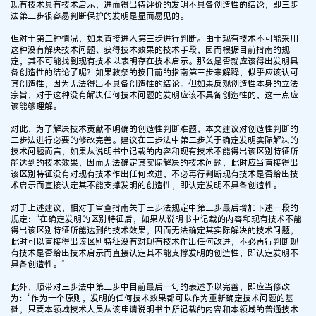
现有技术具有技术启示，进而得出待评价的发明不具备创造性的结论，即三步
法第三步很容易判断保护的发明是显而易见的。
但对于第二种情况，如果直接进入第三步进行判断。由于现有技术不可能采用
这种没有解决技术问题、获得技术效果的技术手段，因而根据目前指南的规
定，其不可能找到现有技术以表明存在技术启示。那么是否就应该得出发明具
备创造性的结论了呢？如果教条的按目前的指南第三步来解释，似乎应该认可
其创造性，因为无法得出不具备创造性的结论。但如果反观创造性本身的立法
宗旨，对于这种没有解决任何技术问题的发明应该不具备创造性的，这一点应
该能够理解。
对此，为了解决技术贡献不明确的创造性判断难题，本文建议对创造性判断的
三步法进行必要的修改完善。建议在三步法中第二步关于确定发明实际解决的
技术问题而言，如果从说明书中记载的内容和现有技术不能得出该区别特征所
能达到的技术效果，因而无法确定其实际解决的技术问题，此时应当直接得出
该区别特征没有对现有技术作出任何改进，不必再行判断现有技术是否给出技
术启示而直接认定其不能支撑发明的创造性，即认定发明不具备创造性。
对于上述建议，相对于审查指南关于三步法规定中第二步最后增加下述一段的
规定：“在确定发明的区别特征后，如果从说明书中记载的内容和现有技术不能
得出该区别特征所能达到的技术效果，因而无法确定其实际解决的技术问题，
此时可以直接得出该区别特征没有对现有技术作出任何改进，不必再行判断现
有技术是否给出技术启示而直接认定其不能支撑发明的创造性，即认定发明不
具备创造性。”
此外，顺带对三步法中第二步中目前最后一句的表述予以完善，即应当修改
为：“作为一个原则，发明的任何技术效果都可以作为重新确定技术问题的基
础，只要本领域技术人员从该申请说明书中所记载的内容和本领域的普通技术