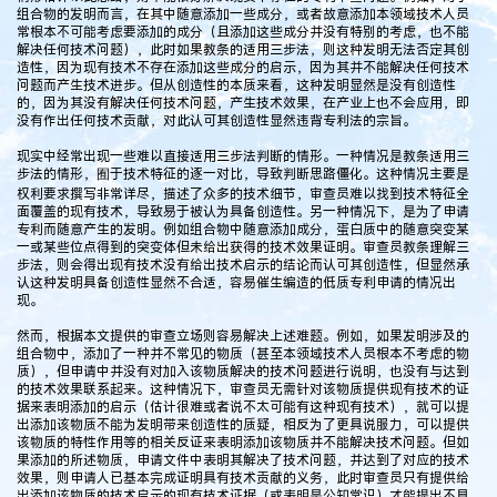
组合物的发明而言，在其中随意添加一些成分，或者故意添加本领域技术人员
常根本不可能考虑要添加的成分（且添加这些成分并没有特别的考虑，也不能
解决任何技术问题），此时如果教条的适用三步法，则这种发明无法否定其创
造性，因为现有技术不存在添加这些成分的启示，因为其并不能解决任何技术
问题而产生技术进步。但从创造性的本质来看，这种发明显然是没有创造性
的，因为其没有解决任何技术问题，产生技术效果，在产业上也不会应用，即
没有作出任何技术贡献，对此认可其创造性显然违背专利法的宗旨。
现实中经常出现一些难以直接适用三步法判断的情形。一种情况是教条适用三
步法的情形，囿于技术特征的逐一对比，导致判断思路僵化。这种情况主要是
权利要求撰写非常详尽，描述了众多的技术细节，审查员难以找到技术特征全
面覆盖的现有技术，导致易于被认为具备创造性。另一种情况下，是为了申请
专利而随意产生的发明。例如组合物中随意添加成分，蛋白质中的随意突变某
一或某些位点得到的突变体但未给出获得的技术效果证明。审查员教条理解三
步法，则会得出现有技术没有给出技术启示的结论而认可其创造性，但显然承
认这种发明具备创造性显然不合适，容易催生编造的低质专利申请的情况出
现。
然而，根据本文提供的审查立场则容易解决上述难题。例如，如果发明涉及的
组合物中，添加了一种并不常见的物质（甚至本领域技术人员根本不考虑的物
质），但申请中并没有对加入该物质解决的技术问题进行说明，也没有与达到
的技术效果联系起来。这种情况下，审查员无需针对该物质提供现有技术的证
据来表明添加的启示（估计很难或者说不太可能有这种现有技术），就可以提
出添加该物质不能为发明带来创造性的质疑，相反为了更具说服力，可以提供
该物质的特性作用等的相关反证来表明添加该物质并不能解决技术问题。但如
果添加的所述物质，申请文件中表明其解决了技术问题，并达到了对应的技术
效果，则申请人已基本完成证明具有技术贡献的义务，此时审查员只有提供给
出添加该物质的技术启示的现有技术证据（或表明是公知常识）才能提出不具