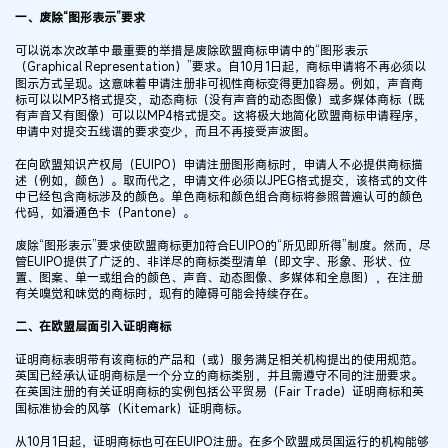
一、废除“图形表示”要求
可以说本次改革中最重要的举措是废除欧盟商标申请中的“图形表示
（Graphical Representation）”要求。自10月1日起，商标申请将不再必须以
图示方式呈现。这意味着申请注册非可视性商标变得更加容易。例如，声音商
标可以以MP3格式提交，动态商标（没有声音的动态图像）或多媒体商标（既
有声音又有图像）可以以MP4格式提交。这将极大地简化欧盟商标申请程序，
申请中对提交五线谱的要求变少，而且不再接受声波图。
在向欧盟知识产权局（EUIPO）申请注册图形商标时，申请人不必提供商标描
述（例如，颜色）。取而代之，申请文件必须以JPEG格式提交，该格式的文件
中已经包含商标涉及的颜色。单色商标和颜色组合商标将参照普遍认可的颜色
代码，如潘通色卡（Pantone）。
废除“图形表示”要求使欧盟商标更加符合EUIPO的“所见即所得”制度。然而，尽
管EUIPO提供了广泛的、非详尽的商标类型清单（即文字、形象、形状、位
置、图案、单一或组合的颜色、声音、动态图像、多媒体和全息图），在注册
有关嗅觉和味觉的商标时，现有的障碍可能会持续存在。
二、在欧盟层面引入证明商标
证明商标表明带有该商标的产品和（或）服务满足相关机构提出的使用规范。
英国已经承认证明商标是一个分立的商标类别，并且需遵守不同的注册要求。
在英国注册的有关证明商标的实例包括公平贸易（Fair Trade）证明商标和英
国标准协会的风筝（Kitemark）证明商标。
从10月1日起，证明商标也可在EUIPO注册。在多个欧盟成员国运行的机构能够