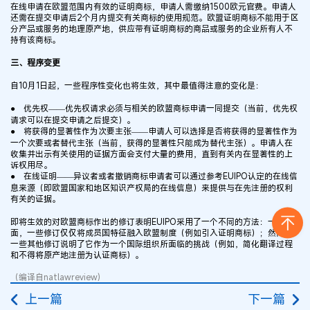
在线申请在欧盟范围内有效的证明商标，申请人需缴纳1500欧元官费。申请人
还需在提交申请后2个月内提交有关商标的使用规范。欧盟证明商标不能用于区
分产品或服务的地理原产地，供应带有证明商标的商品或服务的企业所有人不
持有该商标。
三、程序变更
自10月1日起，一些程序性变化也将生效，其中最值得注意的变化是：
● 优先权——优先权请求必须与相关的欧盟商标申请一同提交（当前，优先权
请求可以在提交申请之后提交）。
● 将获得的显著性作为次要主张——申请人可以选择是否将获得的显著性作为
一个次要或者替代主张（当前，获得的显著性只能成为替代主张）。申请人在
收集并出示有关使用的证据方面会支付大量的费用，直到有关内在显著性的上
诉权用尽。
● 在线证明——异议者或者撤销商标申请者可以通过参考EUIPO认定的在线信
息来源（即欧盟国家和地区知识产权局的在线信息）来提供与在先注册的权利
有关的证据。
即将生效的对欧盟商标作出的修订表明EUIPO采用了一个不同的方法：一方
面，一些修订仅仅将成员国特征融入欧盟制度（例如引入证明商标）；然而，
一些其他修订说明了它作为一个国际组织所面临的挑战（例如，简化翻译过程
和不得将原产地注册为认证商标）。
（编译自natlawreview)
上一篇
下一篇