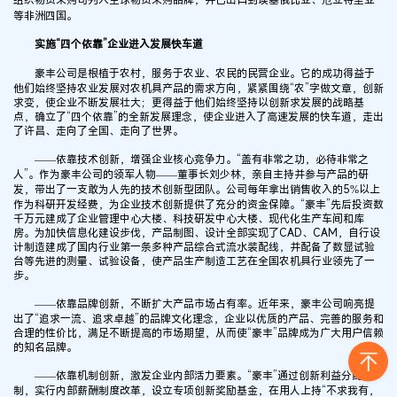
等非洲四国。
实施“四个依靠”企业进入发展快车道
豪丰公司是根植于农村，服务于农业、农民的民营企业。它的成功得益于
他们始终坚持农业发展对农机具产品的需求方向，紧紧围绕“农”字做文章，创新
求变，使企业不断发展壮大；更得益于他们始终坚持以创新求发展的战略基
点，确立了“四个依靠”的全新发展理念，使企业进入了高速发展的快车道，走出
了许昌、走向了全国、走向了世界。
——依靠技术创新，增强企业核心竞争力。“盖有非常之功，必待非常之
人”。作为豪丰公司的领军人物——董事长刘少林，亲自主持并参与产品的研
发，带出了一支敢为人先的技术创新型团队。公司每年拿出销售收入的5%以上
作为科研开发经费，为企业技术创新提供了充分的资金保障。“豪丰”先后投资数
千万元建成了企业管理中心大楼、科技研发中心大楼、现代化生产车间和库
房。为加快信息化建设步伐，产品制图、设计全部实现了CAD、CAM，自行设
计制造建成了国内行业第一条多种产品综合式流水装配线，并配备了数显试验
台等先进的测量、试验设备，使产品生产制造工艺在全国农机具行业领先了一
步。
——依靠品牌创新，不断扩大产品市场占有率。近年来，豪丰公司响亮提
出了“追求一流、追求卓越”的品牌文化理念，企业以优质的产品、完善的服务和
合理的性价比，满足不断提高的市场期望，从而使“豪丰”品牌成为广大用户信赖
的知名品牌。
——依靠机制创新，激发企业内部活力要素。“豪丰”通过创新利益分配机
制，实行内部薪酬制度改革，设立专项创新奖励基金，在用人上持“不求我有，