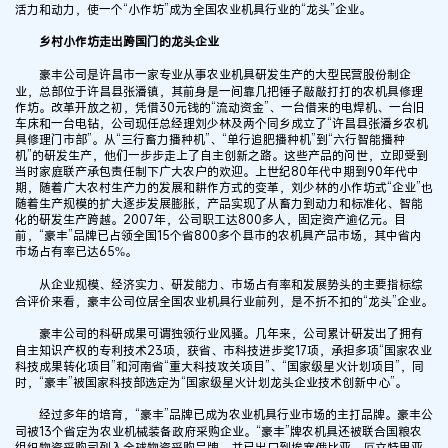
活力和动力，使一个“小作坊”成为全国农业机具行业的“龙头”企业。
乡村小作坊走出跨国门的龙头企业
豪丰公司是许昌市一家专业从事农业机具研发生产的大型民营股份制企
业，总部位于许昌县张潘镇，其前身是一间靠几把锤子敲敲打打的农机具修理
作坊。改革开放之初，凭借30元钱的“流动资金”、一台借来的电焊机、一台旧
车床和一台电钻，公司现任总经理刘少林及两个同乡成立了“许昌县张潘乡农机
具修理门市部”。从“三行畜力播种机”、“单行追肥播种机”到“六行智能播种
机”的研发生产，他们一步步走上了自主创新之路。这些产品的问世，立即受到
当时家庭联产承包责任制下广大农户的欢迎。上世纪80年代中期到90年代中
期，随着广大农村生产力的发展和耕作方式的变革，刘少林的小作坊式“企业”也
随着生产规模的扩大逐步发展膨胀，产品实现了从畜力到动力和标准化、智能
化的研发生产跨越。2007年，公司职工达800多人，固定资产逾亿元。目
前，“豪丰”品牌已占领全国15个省800多个县市的农机具产品市场，其中省内
市场占有率已达65%。
从企业规模、经济实力、研发能力、市场占有率和发展势头的主要指标综
合评价来看，豪丰公司位居全国农业机具行业前列，是不折不扣的“龙头”企业。
豪丰公司的科研成果可谓独领行业风骚。几年来，公司累计研发出了拥有
自主知识产权的专利技术23项，获省、市科技进步奖17项，承担多项“国家农业
科技成果转化项目”和河南省“重大科技攻关项目”、“国家级星火计划项目”，同
时，“豪丰”被国家科技部选定为“国家级星火计划龙头企业技术创新中心”。
经过多年的培育，“豪丰”品牌已成为农业机具行业市场的主打品牌。豪丰公
司被13个省定为农业机械装备政府采购企业。“豪丰”牌农机具还被联合国粮农
组织物资采购司列入全球物资采购品牌，并已出口到埃塞俄比亚、厄立特里亚