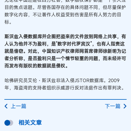
无论在中国还是在西方社会，数字版权保护都是一个引人注
目的焦点话题。尽管各国存在的具体问题不同，但尽量保护
数字化内容，不让著作人权益受到伤害是所有人努力的目
标。
斯沃兹入侵数据库并企图把盗来的文件放到网络上共享，有
人认为他并不为盈利，是“数字时代罗宾汉”，也有人指责这
就是偷窃。对此，中国知识产权律师网首席律师徐新明为记
者分析称，是否盈利只是一个情节轻重的问题，而未经许可
而发布有版权的数据就是侵权。
哈佛研究员艾伦・斯沃兹非法入侵JSTOR数据库。2009
年，海盗湾的支持者组织示威游行反对法庭作出有罪判决。
上一篇
下一篇
相关文章