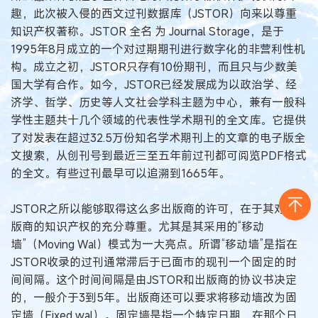
趣，此次被入侵的西文过刊数据库（JSTOR）向来以尊重
知识产权著称。JSTOR 全名 为 Journal Storage，是于
1995年8月成立的一个对过期期刊进行数字化的非营利性机
构。成立之初，JSTOR只存有10份期刊，而且只与少数美
国大学有合作。如今，JSTOR已经发展成为以政治学、经
济学、哲学、历史等人文社会学科主题为中心，兼有一般科
学性主题共十几个领域的代表性学术期刊的全文库。它提供
了对发表在超过32.5万份知名学术期刊上的文章的电子版全
文搜索，从创刊号到最近三至五年前过刊都可阅览PDF格式
的全文。有些过刊最早可以追溯到1665年。
JSTOR之所以能够取得这么多出版商的许可，在于其对出
版商的知识产权的充分尊重。尤其是其采用的“移动
墙”（Moving Wal）模式为一大亮点。所谓“移动墙”是指在
JSTOR收录的过刊通常滞后于已面市的现刊一个固定的时
间间隔。这个时间间隔是由JSTOR和出版商的协议书决定
的，一般介于3到5年。出版商还可以要求将移动墙改为固
定墙（Fixed wal）。固定墙是指一个特定日期，在那个日