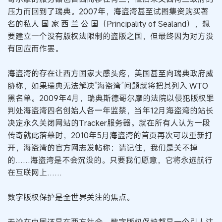
压力而回到了瑞典。2007年，海盗湾甚至试图集资购买著
名的私人 国 家 西 兰 公 国（Principality of Sealand），想
要建立一个没有版权法限制的盗版之国，但最终因为对方没
有回应而作罢。
海盗湾的存在让西方国家大感头疼，美国甚至向瑞典政府威
胁称，如果瑞典无法解决“海盗湾”问题就将把其列入 WTO
黑名单。2009年4月，瑞典斯德哥尔摩的法院以侵犯版权罪
判处海盗湾四名创始人各一年监禁，当年12月海盗湾的站长
决定永久关闭网站的Tracker服务器。就在所有人认为一段
传奇就此落幕时，2010年5月海盗湾的首页再次可以重新打
开，海盗湾的官方网志发帖称：请记住，我们是关不掉
的……海盗湾是不会沉没的。只要我们愿意，它将永远航行
在互联网上……
数字版权保护是全世界关注的焦点。