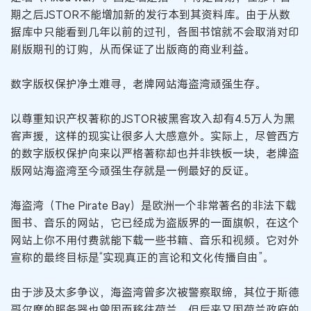
期之后JSTOR不能增加新的发行本到其资料库。由于从数
据库中只能看到几年以前的过刊，各图书馆就不会取消对印
刷版期刊的订购，从而保证了出版商的商业利益。
数字版权保护净土难寻，老牌网站海盗湾顽强生存。
以尊重知识产权著称的JSTOR被黑客攻入却有4.5万人为黑
客声援，这样的现实让很多人大感意外。实际上，尽管西方
的数字版权保护向来以严格著称却也并非铁板一块，老牌盗
版网站海盗湾至今顽强生存就是一例最好的反证。
海盗湾（The Pirate Bay）是欧洲一个非常著名的非法下载
图书、音乐的网站，它已经成为盗版界的一面旗帜，在这个
网站上你不用付费就能下载一些书籍、音乐和视频。它对外
宣称的最终目标是“实现真正的言论和文化传播自由”。
由于涉及太多争议，海盗湾曾多次被警察取缔，其位于斯德
哥尔摩的服务器也曾因而移往荷兰，但后来又因荷兰政府的