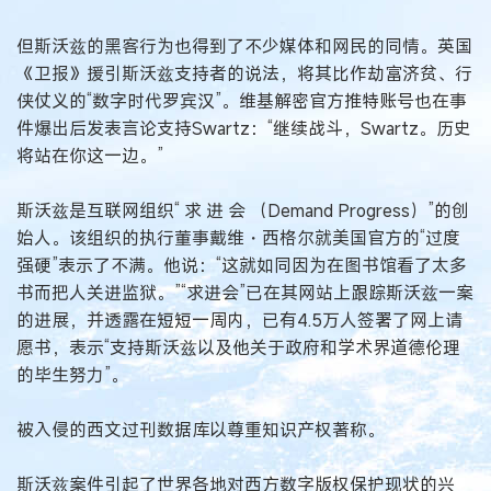
但斯沃兹的黑客行为也得到了不少媒体和网民的同情。英国
《卫报》援引斯沃兹支持者的说法，将其比作劫富济贫、行
侠仗义的“数字时代罗宾汉”。维基解密官方推特账号也在事
件爆出后发表言论支持Swartz：“继续战斗，Swartz。历史
将站在你这一边。”
斯沃兹是互联网组织“ 求 进 会 （Demand Progress）”的创
始人。该组织的执行董事戴维・西格尔就美国官方的“过度
强硬”表示了不满。他说：“这就如同因为在图书馆看了太多
书而把人关进监狱。”“求进会”已在其网站上跟踪斯沃兹一案
的进展，并透露在短短一周内，已有4.5万人签署了网上请
愿书，表示“支持斯沃兹以及他关于政府和学术界道德伦理
的毕生努力”。
被入侵的西文过刊数据库以尊重知识产权著称。
斯沃兹案件引起了世界各地对西方数字版权保护现状的兴