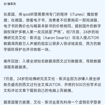
文/谢军杰
在美国，用 ipod听歌需要用专门的程序（iTunes）播放管
理；在德国，想看电子书，消费者不仅要购买一部阅读器，
电子书的售价也与精装本新书的价格相同。提到国外的数字
版权保护多数人第一反应就是“严格”。但7月底，24岁的哈
佛研究员艾伦・斯沃兹（Aaron Swartz）非法入侵JSTOR
数据库而数万人声援的现实让很多人惊讶地发现，西方的数
字版权保护也并非铁板一块。
案件回放：入侵全球知名数据库西文过刊数据库，导致数据
库服务器崩溃。
7月底，24岁的哈佛研究员艾伦・斯沃兹因为涉嫌入侵全球
极负盛名的西文过刊全文库JSTOR，并将约500万份学术论
文和评论文章下载到自己的电脑上而被捕。
据美国警方披露，艾伦・斯沃兹首先利用一个虚假名字登录