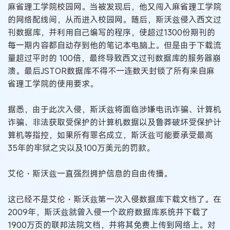
麻省理工学院校园网。当被发现后，他又闯入麻省理工学院
的网络配线间，从而进入校园网。随后，斯沃兹侵入西文过
刊数据库，并利用自己编写的程序，使超过1300份期刊的
每一期内容都自动存到他的笔记本电脑上。但是由于下载流
量超过平时的 100倍，最终导致西文过刊数据库的服务器崩
溃。最后JSTOR数据库不得不一连数天封锁了所有来自麻
省理工学院的使用要求。
据悉，由于此次入侵，斯沃兹将面临涉嫌电讯诈骗、计算机
诈骗、非法获取受保护的计算机数据以及鲁莽破坏受保护计
算机等指控，如果所有罪名成立，斯沃兹可能要承受最高
35年的牢狱之灾以及100万美元的罚款。
艾伦・斯沃兹一直强烈拥护信息的自由传播。
这已经不是艾伦・斯沃兹第一次入侵数据库下载文档了。在
2009年，斯沃兹就曾入侵一个政府数据库系统并下载了
1900万页的联邦法院文档，并将其免费上传到网络上。对