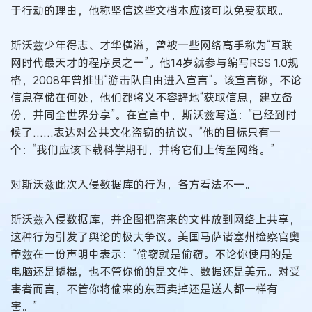
于行动的理由，他称坚信这些文档本应该可以免费获取。
斯沃兹少年得志、才华横溢，曾被一些网络高手称为“互联
网时代最天才的程序员之一”。他14岁就参与编写RSS 1.0规
格，2008年曾推出“游击队自由进入宣言”。该宣言称，不论
信息存储在何处，他们都将义不容辞地“获取信息，建立备
份，并同全世界分享”。在宣言中，斯沃兹写道：“已经到时
候了……表达对公共文化盗窃的抗议。”他的目标只有一
个：“我们应该下载科学期刊，并将它们上传至网络。”
对斯沃兹此次入侵数据库的行为，各方看法不一。
斯沃兹入侵数据库，并企图把盗来的文件放到网络上共享，
这种行为引发了舆论的极大争议。美国马萨诸塞州检察官奥
蒂兹在一份声明中表示：“偷窃就是偷窃。不论你使用的是
电脑还是撬棍，也不管你偷的是文件、数据还是美元。对受
害者而言，不管你将偷来的东西卖掉还是送人都一样有
害。”