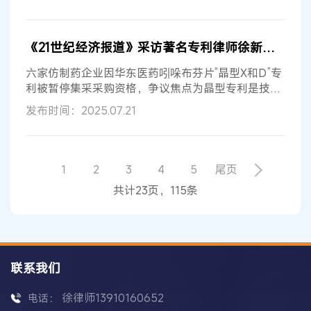
《21世纪经济报道》采访著名专利律师徐新明：吲哚布芬片专利纠纷中的创新与垄断
六家仿制药企业因华东医药吲哚布芬片“晶型X和D”专
利被暂停集采采购资格，争议焦点为晶型专利是技术
突破还是垄断工具。徐新明律...
发布时间：2025.07.21
1
2
3
4
5
尾页
共计23页，115条
联系我们
徐律师13910160652
电话：