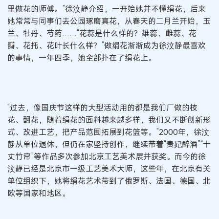
里做花的师傅。”徐汶静介绍，一开始她并不懂绢花，后来
她常常与同事们去公园琢磨真花，从春天的二月兰开始，玉
兰、牡丹、芍药……“花蕊是什么样的？雄蕊、雌蕊、花
瓣、花托、花叶长什么样？”做绢花渐渐成为徐汶静最喜欢
的事情，一年四季，她全部扑在了绢花上。
“过去，像国庆节这样的大型活动用的都是我们厂做的枝
花、翻花，随着绢花的面料越来越多样，我们又不断创新形
式、改进工艺，把产品范围拓展到花篮等。”2000年，徐汶
静从单位退休，但仍在家坚持创作，继续带着“贵妃醉酒”“十
丈竹帘”等作品多次参加北京工艺美术展并获奖。而今的徐
汶静已经是北京市一级工艺美术大师，这些年，在北京有关
单位组织下，她将绢花艺术带到了俄罗斯、法国、德国、北
欧等国家和地区。