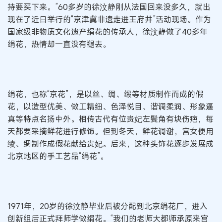
持要买下来。”60多岁的徐汶静刚从法国回来没多久，就出
现在了近日举行的“京津冀非遗走进王府井”活动现场。作为
国家级非物质文化遗产绢花的传承人，徐汶静做了40多年
绢花，热情却一直没有褪去。
绢花，也称“京花”，是以丝、绸、缎等材质制作而成的假
花，以造型优美、做工精细、色泽悦目、谐调柔润、形象逼
真等特点名扬中外。相传古代有位贵妃左鬓角有块伤疤，每
天都要采摘鲜花进行修饰。但到冬天，鲜花调谢，宫女便用
绫、绸制作成假花献给贵妃。后来，这种头饰花逐步发展成
北京地区的手工艺品“绢花”。
1971年，20岁的徐汶静毕业后被分配到北京绢花厂，进入
创新组后正式拜师学做绢花。“我们的老师大都师承原来宫