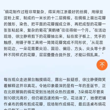
“绢花制作过程非常复杂，得采用江浙最好的丝绸，用绿豆
淀粉上浆，制成约一米长的十二层绸缎。在绸缎上凿出花瓣
的雏形，染色，把平面的花瓣握成立体，再把成型的花瓣一
张张粘起来，复杂的菊花“黄鹤楼”往往得做一个月。”在活动
现场，徐汶静将剪下的花瓣抽出来，贴在浆子板上，凭手的
触感，用镊子等工具将一简简花瓣窝成不同形状，“从花蕊
到花边，一朵花需要尖沿、圆沿、偏沿、方头、尖头等十多
种不同样式的花瓣，层层叠叠合拢外放，才能以假乱真。”
每当观众走进展台触摸绢花，露出一脸疑惑，徐汶静便微笑
着解释这并非真花。令她印象最深的是有一年的圣诞节，正
在北欧展销的绢花受到当地民众热烈追捧，3朵绢花尽管卖
到10欧元高价，但仍被迅速抢购一空。花沽清了，她便把铺
作桌布的绸布剪成花瓣，现场制作成绢花，最后连桌布绢花