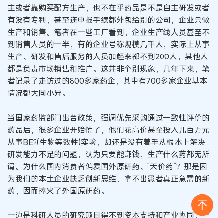
主或者靠购买配方生产，也不在乎药品是不是自主研发或者
有没有专利，甚至连申报手续都外包给别的公司，企业只做
生产和销售。笔者在一些工厂看到，企业生产线人员甚至不
到销售人员的一半，有的企业号称规模几千人，实际上从事
生产、研发和售后服务的人员加起来都不到200人，其他人
都是负责市场销售和推广。这并非个别现象，几年下来，笔
者记录了走访过的800多家药企，其中有700多家企业基本
情况都大同小异。
当国家药监部门出台政策，强调优先采购通过一致性评价的
药品后，很多企业开始慌了，他们花高价甚至投入几百万元
从事BE?(生物等效性)实验，却还是没有着手从根本上解决
研发能力不足的问题，认为只要能赚钱，生产什么药都无所
谓。为什么国内消费者偏爱国外原研药、“天价药”？那是因
为我们的本土企业缺乏创新思维，拿不出患者真正急需的新
药，因而捧火了外国原研药。
一边是科研人员的研究项目得不到资本支持和产业协同，一