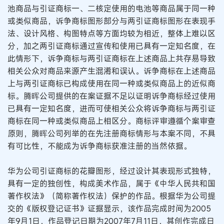
池商品与引证商标一、二核定使用的电池等商品属于同一种
或类似商品，诉争商标图形部分与两引证商标图形在表现手
法、设计风格、构图特点等方面均较为相近，整体上难以区
分，加之两引证商标通过宣传和使用已具有一定知名度，在
此情形下，诉争商标与两引证商标在上述商品上共存易导致
相关公众对商品来源产生混淆和误认。诉争商标在上述商品
上与两引证商标已构成使用在同一种或类似商品上的近似商
标。腾晖公司提供的在案证据不足以证明诉争商标经过使用
已具有一定知名度，进而可使相关公众将诉争商标与两引证
商标在同一种或类似商品上相区分。商标评审遵循个案审查
原则，腾晖公司列举的在先注册商标情形与本案不同，不具
有可比性，不能成为诉争商标获准注册的当然依据。
华为公司引证商标的花瓣图形，经过设计其表现形式独特，
具有一定的独创性，构成美术作品，属于《中华人民共和国
著作权法》（简称著作权法）保护的作品。根据华为公司提
交的《版权登记证书》证据显示，该作品完成时间为2005
年9月1日，作品登记日期为2007年7月11日，其创作完成日