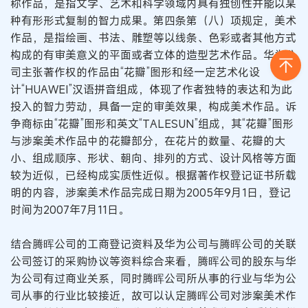
称作品，是指文学、艺术和科学领域内具有独创性并能以某
种有形形式复制的智力成果。第四条第（八）项规定，美术
作品，是指绘画、书法、雕塑等以线条、色彩或者其他方式
构成的有审美意义的平面或者立体的造型艺术作品。华为公
司主张著作权的作品由“花瓣”图形和经一定艺术化设
计“HUAWEI”汉语拼音组成，体现了作者独特的表达和为此
投入的智力劳动，具备一定的审美效果，构成美术作品。诉
争商标由“花瓣”图形和英文“TALESUN”组成，其“花瓣”图形
与涉案美术作品中的花瓣部分，在花片的数量、花瓣的大
小、组成顺序、形状、朝向、排列的方式、设计风格等方面
较为近似，已经构成实质性近似。根据著作权登记证书所载
明的内容，涉案美术作品完成日期为2005年9月1日，登记
时间为2007年7月11日。
结合腾晖公司的工商登记资料及华为公司与腾晖公司的关联
公司签订的采购协议等资料综合来看，腾晖公司的股东与华
为公司有过商业关系，同时腾晖公司所从事的行业与华为公
司从事的行业比较接近，故可以认定腾晖公司对涉案美术作