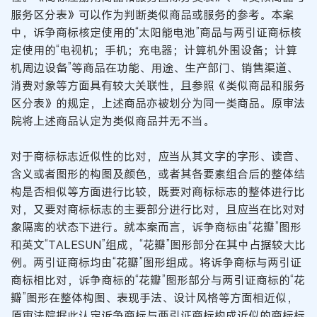
服务区分表》可以作为判断类似商品或服务的参考。本案
中，诉争商标核定使用的“太阳能电池”商品与两引证商标核
定使用的“电视机；手机；充电器；计算机外围设备；计算
机周边设备”等商品在功能、用途、生产部门、销售渠道、
消费对象等方面具有较大关联性，且参照《类似商品和服务
区分表》的规定，上述商品亦被划分为同一类商品。原审法
院将上述商品认定为类似商品并无不当。
对于商标标志近似性的比对，应当从其文字的字形、读音、
含义或者图形的构图及颜色，或者其各要素组合后的整体结
构是否相似等方面进行比较，既要对商标标志的整体进行比
对，又要对商标标志的主要部分进行比对，且应当在比对对
象隔离的状态下进行。就本案而言，诉争商标由“花瓣”图形
和英文“TALESUN”组成，“花瓣”图形部分在其中占据较大比
例。两引证商标均由“花瓣”图形组成。将诉争商标与两引证
商标相比对，诉争商标的“花瓣”图形部分与两引证商标的“花
瓣”图形在整体构图、表现手法、设计风格等方面相近似，
原审法院据此认定诉争商标与两引证商标构成近似的商标标