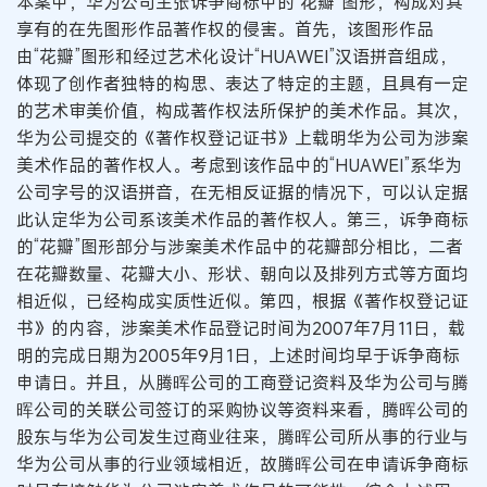
本案中，华为公司主张诉争商标中的“花瓣”图形，构成对其
享有的在先图形作品著作权的侵害。首先，该图形作品
由“花瓣”图形和经过艺术化设计“HUAWEI”汉语拼音组成，
体现了创作者独特的构思、表达了特定的主题，且具有一定
的艺术审美价值，构成著作权法所保护的美术作品。其次，
华为公司提交的《著作权登记证书》上载明华为公司为涉案
美术作品的著作权人。考虑到该作品中的“HUAWEI”系华为
公司字号的汉语拼音，在无相反证据的情况下，可以认定据
此认定华为公司系该美术作品的著作权人。第三，诉争商标
的“花瓣”图形部分与涉案美术作品中的花瓣部分相比，二者
在花瓣数量、花瓣大小、形状、朝向以及排列方式等方面均
相近似，已经构成实质性近似。第四，根据《著作权登记证
书》的内容，涉案美术作品登记时间为2007年7月11日，载
明的完成日期为2005年9月1日，上述时间均早于诉争商标
申请日。并且，从腾晖公司的工商登记资料及华为公司与腾
晖公司的关联公司签订的采购协议等资料来看，腾晖公司的
股东与华为公司发生过商业往来，腾晖公司所从事的行业与
华为公司从事的行业领域相近，故腾晖公司在申请诉争商标