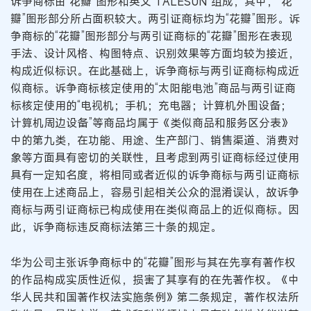
诉争商标由“花瓣”图形和英文“TALESUN”组成，其中，“花
瓣”图形部分所占面积较大。两引证商标均为“花瓣”图形。诉
争商标的“花瓣”图形部分与两引证商标的“花瓣”图形在表现
手法、设计风格、构图特点、识别效果等方面均较为接近，
构成近似标识。在此基础上，诉争商标与两引证商标构成近
似商标。诉争商标核定使用的“太阳能电池”商品与两引证商
标核定使用的“电视机；手机；充电器；计算机外围设备；
计算机周边设备”等商品均属于《类似商品和服务区分表》
中的第九类，在功能、用途、生产部门、销售渠道、消费对
象等方面具有密切的关联性，且考虑到两引证商标经过使用
具有一定知名度，将相同或者近似的诉争商标与两引证商标
使用在上述商品上，容易引起相关公众的混淆误认，故诉争
商标与两引证商标已构成使用在类似商品上的近似商标。因
此，诉争商标违反商标法第三十条的规定。
华为公司主张诉争商标中的“花瓣”图形与其在先享有著作权
的作品构成实质性近似，损害了其享有的在先著作权。《中
华人民共和国著作权法实施条例》第二条规定，著作权法所