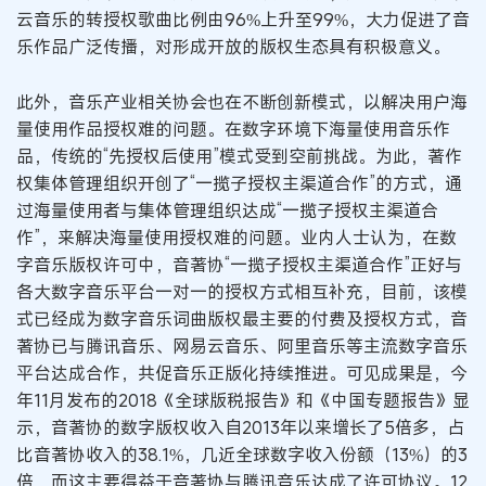
云音乐的转授权歌曲比例由96%上升至99%，大力促进了音
乐作品广泛传播，对形成开放的版权生态具有积极意义。
此外，音乐产业相关协会也在不断创新模式，以解决用户海
量使用作品授权难的问题。在数字环境下海量使用音乐作
品，传统的“先授权后使用”模式受到空前挑战。为此，著作
权集体管理组织开创了“一揽子授权主渠道合作”的方式，通
过海量使用者与集体管理组织达成“一揽子授权主渠道合
作”，来解决海量使用授权难的问题。业内人士认为，在数
字音乐版权许可中，音著协“一揽子授权主渠道合作”正好与
各大数字音乐平台一对一的授权方式相互补充，目前，该模
式已经成为数字音乐词曲版权最主要的付费及授权方式，音
著协已与腾讯音乐、网易云音乐、阿里音乐等主流数字音乐
平台达成合作，共促音乐正版化持续推进。可见成果是，今
年11月发布的2018《全球版税报告》和《中国专题报告》显
示，音著协的数字版权收入自2013年以来增长了5倍多，占
比音著协收入的38.1%，几近全球数字收入份额（13%）的3
倍，而这主要得益于音著协与腾讯音乐达成了许可协议。12