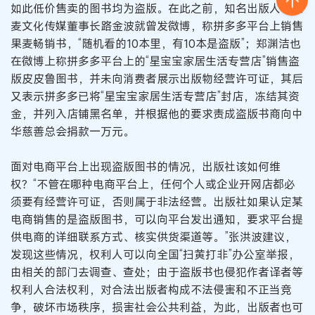
如此低价售卖的图书均为盗版。在此之前，知名出版人、果
麦文化传媒董事长路金波就曾发微博，称拼多多平台上销售
果麦畅销书，“随机看的10本里，有10本是盗版”；郑渊洁也
在微博上称拼多多平台上的“星宝宝家居生活专营店”销售盗
版皮皮鲁图书，并未向消费者展示出版物经营许可证，其后
又表示拼多多已将“星宝宝家居生活专营店”封店，冻结其资
金，并列入店铺黑名单，并根据他的要求责成盗版书商向中
华慈善总会捐款一万元。
面对电商平台上出现盗版图书的情况，出版社该如何维
权？“不管在哪种电商平台上，任何个人或企业开网店都必
须要有经营许可证，否则属于非法经营。出版社如果认定某
电商销售的是盗版图书，可以向平台发出通知，要求平台提
供电商的详细联系方式、核实供货渠道等。”张洪波建议，
发现这些情况，权利人可以向全国“扫黄打非”办公室举报，
由相关的部门去调查、查处；由于盗版书也侵犯作者译者等
权利人合法权利，对合法出版者构成不法侵害和不正当竞
争，破坏市场秩序，损害社会公共利益，为此，出版者也可