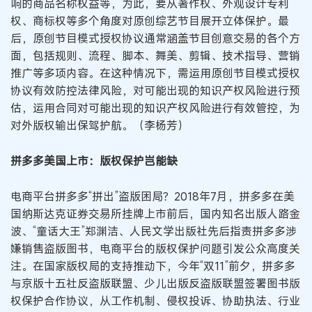
响的商品名称权益等，为此，要从著作权、外观设计专利
权、商标权等多个角度对原创综艺节目展开立体保护。最
后，原创节目模式授权协议通常涵盖节目创意交易的各个方
面，包括规则、流程、脚本、舞美、剪辑、技术指导、营销
推广等多项内容。在这种情况下，需运用原创节目模式授权
协议有效防控法律风险，对可能出现的知识产权风险进行预
估，运用合同对可能出现的知识产权风险进行有效管控，为
对外版权输出保驾护航。（李杨芳）
拼多多美国上市：版权保护岂能缺
电商平台拼多多“拼出”盗版困局？2018年7月，拼多多在美
国纳斯达克证券交易所挂牌上市前后，国内知名出版人路金
波、“童话大王”郑渊洁、人民文学出版社先后指责拼多多涉
嫌销售盗版图书，电商平台的版权保护问题引发公众高度关
注。在国家版权局的支持推动下，今年“双11”前夕，拼多多
与京版十五社反盗版联盟、少儿出版反盗版联盟签署图书版
权保护合作协议，从工作机制、侵权投诉、协助执法、行业