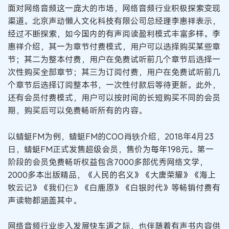
面对网络音频这一庞大的市场，网络音频行业积极探索变现
渠道。北京声动懒人文化科技有限公司总经理李惠祥表示，
经过不断探索，如今国内的有声阅读盈利模式丰富多样。李
惠祥介绍，其一为章节付费模式，用户可以选择购买某些章
节；其二为整本付费，用户在免费试听前几个章节后选择一
次性购买全部章节；其三为订阅付费，用户在免费试听前几
个章节后选择订阅整本书，一次性付款后等待更新。此外，
还有会员付费模式，用户可以按时间的长短购买不同的会员
期，购买后可以免费畅听所有的内容。
以蜻蜓FM为例，蜻蜓FM的COO肖轶介绍，2018年4月23
日，蜻蜓FM正式发售超级会员，售价为每年198元。第一
阶段的会员免费畅听权益包含7000多部优秀网络文学，
2000多本出版精品，《人民的名义》《大唐荣耀》《海上
牧云记》《我们仨》《白鹿原》《白银时代》等畅销付费有
声读物都涵盖其中。
网络音频行业步入发展快车道之际，也伴随着有声书内容供