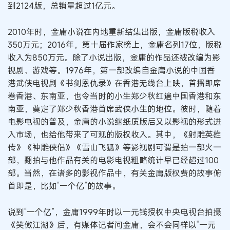
到2124版，总销量超过1亿元。
2010年时，金庸小说在内地重新结集出版，金庸版税收入
350万元；2016年，第十届作家榜上，金庸名列17位，版税
收入为850万元。除了小说出版，金庸的作品还被改编为影
视剧、游戏等。1976年，第一部改编自金庸小说的中国香
港武侠电视剧《书剑恩仇录》在香港无线台上映，首播即席
卷香港、东南亚，也令当时的小生郑少秋红遍中国香港和东
南亚，奠定了郑少秋香港首席武侠小生的地位。彼时，随着
电影电视的普及，金庸的小说继纸质版后又以影视的形式进
入市场，也给他带来了可观的版权收入。其中，《射雕英雄
传》《神雕侠侣》《雪山飞狐》等影视剧可谓是拍一部火一
部，翻拍与他作品有关的电影电视粗略统计早已经超过100
部。当然，在诸多的影视作品中，有关金庸版权费的故事俯
首即是，比如“一个亿”的故事。
说到“一个亿”，金庸1999年时以一元钱授权中央电视台拍摄
《笑傲江湖》后，有媒体记者问金庸，会不会同样以“一元