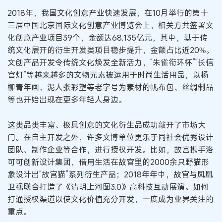
2018年，我国文化创意产业快速发展，在10月举行的第十
三届中国北京国际文化创意产业博览会上，相关方共签署文
化创意产业项目39个，金额达68.135亿元，其中，基于传
统文化展开的衍生开发类项目稳步提升，金额占比近20%。
文创产品开发令传统文化焕发全新活力，“朱雀衔环杯”“长信
宫灯”等越来越多的文物元素被运用于时尚生活用品，以杨
柳青年画、泥人张彩塑等老字号为素材的帆布包、丝绸制品
等也开始出现在更多年轻人身边。
这类品类丰富、极具创意的文化衍生品成功敲开了市场大
门。在自主开发之外，许多文博单位更乐于同社会优秀设计
团队、制作企业等合作，进行授权开发。比如，故宫携手洛
可可创新设计集团，借用生活在故宫里的2000余只野猫形
象设计出“故宫猫”系列衍生产品；2018年年中，故宫与凤凰
卫视联合打造了《清明上河图3.0》高科技互动展演。如何
打通授权渠道以使文化价值充分开发，一度成为业界关注的
重点。