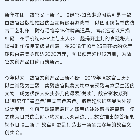
新年在即，故宫又上新了。《谜宫·如意琳琅图籍》是一款
由故宫出版社推出的互动解谜类游戏书，以四孔线装书的仿
古工艺制作，附有毛笔等18件精美道具，读者还可以扫描二
维码，在手机端APP上与主人公一起揭开尘封的宫廷秘史。
该书制作精良又颇具创意，在2018年10月25日开始的众筹
期限内筹集金额达2020万元，图书预售超过12万册，为故
宫文创产品口碑再筑新高。
今年以来，故宫文创产品上新不断，2019年《故宫日历》
以生肖猪为主题，集聚故宫院藏文物中表现猪与富足生活的
文物，成为很多人案头茶几的最爱“悦读”；故宫彩妆系列
以“郎窑红”“碧玺色”等国宝色着色，取后妃服饰绣品为外观
设计元素，化解了玻璃窗后国之瑰宝的冰冷感与距离感，使
之成为日常的美好小物来到大众身边……故宫推出的首档电
视节目《上新了·故宫》更是打造出一场全民参与的故宫文
创集会。