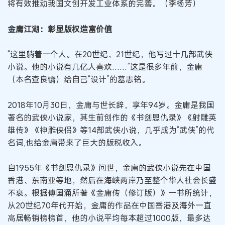
将有效推动我国文创开发工业体系的完善。（李杨芳）
金庸江湖：彰显版权造富价值
“这里躺着一个人。在20世纪、21世纪，他写过十几部武侠
小说。他的小说有几亿人喜欢……”这是很多年前，金庸
（本名查良镛）给自己“设计”的墓志铭。
2018年10月30日，金庸与世长辞，享年94岁。金庸是我国
著名的武侠小说家，其生前创作的《书剑恩仇录》《射雕英
雄传》《神雕侠侣》等14部武侠小说，几乎成为“武侠”的代
名词,也给金庸带来了巨大的版税收入。
自1955年《书剑恩仇录》问世，金庸的武侠小说先在中国
香港、东南亚等地，然后在海峡两岸乃至整个华人社会长盛
不衰。根据傅国涌所著《金庸传（修订版）》一书所统计，
从20世纪70年代开始，金庸的作品在中国香港及海外一直
高居畅销榜榜首，他的小说平均每本超过1000版，最多达