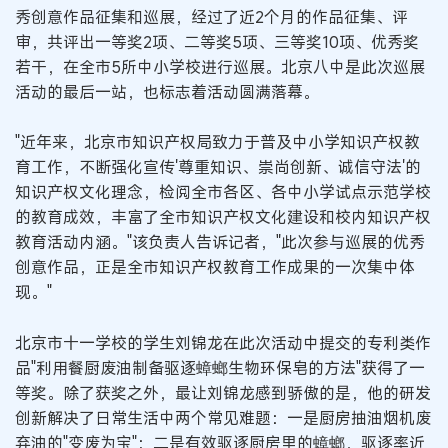
秀创意作品征集和巡展，经过了近2个月的作品征集、评
审，共评出一等奖2项、二等奖5项、三等奖10项、优秀奖
若干，在全市5所中小学校进行巡展。北京八中是此次巡展
活动的最后一站，也标志着活动圆满落幕。
"近年来，北京市知识产权局致力于普及中小学知识产权教
育工作，不断强化宣传'尊重知识、崇尚创新、诚信守法'的
知识产权文化理念，检阅全市各区、各中小学试点示范学校
的教育成效，丰富了全市知识产权文化建设和校内知识产权
教育活动内涵。"该负责人告诉记者，"此次参与巡展的优秀
创意作品，正是全市知识产权教育工作成果的一次集中体
现。"
北京市十一学校的学生刘锦龙在此次活动中提交的专利类作
品"利用餐厨废油制备驱逐蟑螂生物环保皂的方法"获得了一
等奖。除了获奖之外，最让刘锦龙感到骄傲的是，他的研发
创新解决了日常生活中两个常见难题：一是厨房抽油烟机废
弃油的"变废为宝"；二是有效驱逐厨房里的蟑螂，驱逐率近