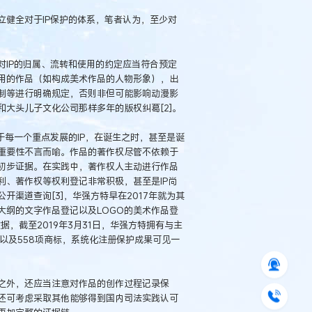
健全对于IP保护的体系，笔者认为，至少对
IP的归属、流转和使用的约定应当符合预定
用的作品（如构成美术作品的人物形象），出
制等进行明确规定，否则非但可能影响动漫影
大头儿子文化公司那样多年的版权纠葛[2]。
于每一个重点发展的IP，在诞生之时，甚至是诞
重要性不言而喻。作品的著作权尽管不依赖于
初步证据。在实践中，著作权人主动进行作品
、著作权等权利登记非常积极，甚至是IP尚
渠道查询[3]，华强方特早在2017年就为其
大纲的文字作品登记以及LOGO的美术作品登
，截至2019年3月31日，华强方特拥有与主
权以及558项商标，系统化注册保护成果可见一
之外，还应当注意对作品的创作过程记录保
还可考虑采取其他能够得到国内司法实践认可