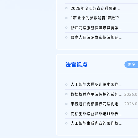
2026.0
2025年度江苏省专利预审典型案例
2026.0
“算”出来的参数能否“算数”？
2026.0
浙江司法服务保障最具竞争力营商环境建设典型案例（第二批）含侵...
2026.0
最高人民法院发布依法规范平台经营、保护消费者合法权益典型案例...
2026.0
法官视点
更多 
人工智能大模型训练中著作权的合理使用
2026.0
数据权益竞争法保护的裁判路径构建
2026.0
平行进口商标侵权司法判定规则的困境与纾解
2026.0
商标犯罪法益及罪与非罪界限研究
2026.0
人工智能生成内容的著作权司法认定：演进逻辑、现实困境与规则建...
2026.0