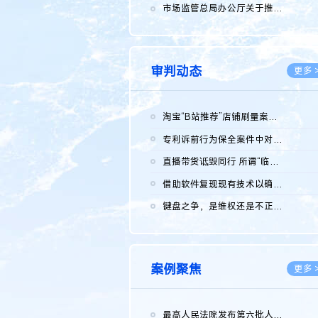
2026.0
市场监管总局办公厅关于推广第一批全国商业秘密保护创新试点典型...
2026.0
审判动态
更多 
淘宝“B站推荐”店铺刷量案维持原判，两被告连带赔偿150万元
2026.0
专利诉前行为保全案件中对仿制药申请人曾作出三类声明的考量及违...
2026.0
直播带货诋毁同行 所谓“临场发挥”不免责
2026.0
借助软件复现现有技术以确认相关参数特征是否被公开
2026.0
键盘之争，是维权还是不正当竞争？
2026.0
案例聚焦
更多 
最高人民法院发布第六批人民法院种业知识产权司法保护典型案例 含...