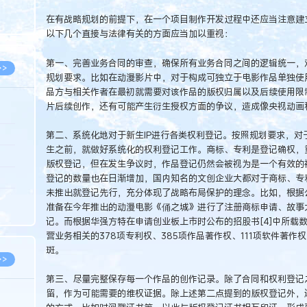
8.05
在有战略规划的前提下，在一个项目制作开发过程中还应当注意建立
8.05
以下几个直接与法律有关的方面应当加以重视：
第一、完善业务合同的审查，确保所有业务合同之间的逻辑统一，对
>>
规划要求。比如在动漫影片中，对于构成可独立于电影作品单独使
品方与相关作者在最初就需要对该作品的版权归属以及后续使用限
片后续创作，还有可能产生衍生授权方面的争议，造成像央视动画和
8.05
第二、系统化地对于新生IP进行各类权利登记。按照规划要求，对
生之前，就做好系统化的权利登记工作。商标、专利是登记确权，
8.05
版权登记，但在发生争议时，作品登记仍然会被视为是一个有效的
8.04
登记的数量也在日渐增加，国内知名的文创企业大都对于商标、专利
未推出就登记先行，充分体现了战略布局保护的理念。比如，根据公开
8.04
准备在今年推出的动漫电影《俑之城》进行了注册商标申请、故事
8.03
记。而根据华强方特在申请创业板上市时公布的招股书[4]中所载数据
营业务相关的378项专利权、385项作品著作权、111项软件著作
斑。
>>
第三、尽量完整保存每一个作品的创作记录。除了合同和权利登记
留，作为可能需要的维权证据。除上述第二点提到的版权登记外，