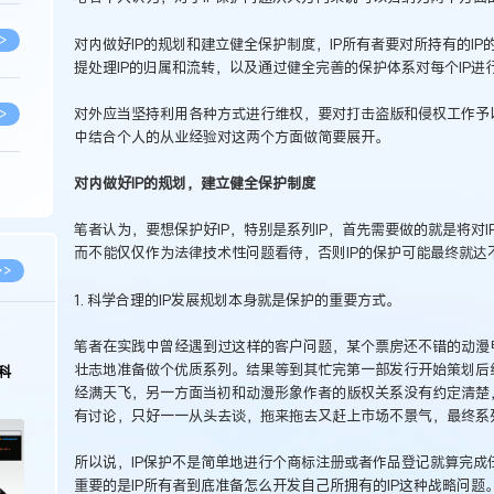
>
对内做好IP的规划和建立健全保护制度，IP所有者要对所持有的I
提处理IP的归属和流转，以及通过健全完善的保护体系对每个IP进
对外应当坚持利用各种方式进行维权，要对打击盗版和侵权工作予
>
中结合个人的从业经验对这两个方面做简要展开。
对内做好IP的规划，建立健全保护制度
>
笔者认为，要想保护好IP，特别是系列IP，首先需要做的就是将对
而不能仅仅作为法律技术性问题看待，否则IP的保护可能最终就达
>
>>
1. 科学合理的IP发展规划本身就是保护的重要方式。
>
2026.02.10
笔者在实践中曾经遇到过这样的客户问题，某个票房还不错的动漫
壮志地准备做个优质系列。结果等到其忙完第一部发行开始策划后
中国经营
徐新明律师经典案例：刘某与西安某生物科
保护面临新
技有限公司技术合作开发合同纠纷案
经满天飞，另一方面当初和动漫形象作者的版权关系没有约定清楚
>
有讨论，只好一一从头去谈，拖来拖去又赶上市场不景气，最终系
所以说，IP保护不是简单地进行个商标注册或者作品登记就算完成
>
重要的是IP所有者到底准备怎么开发自己所拥有的IP这种战略问