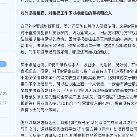
的方式，比如时间戳证书等，以此与版权登记证书相互印证，形成
3.26
对外坚持维权，对维权工作予以持续性的重视和投入
8.04
自己的IP要规划好用好，同时还要防止其他人侵权使用，这是IP
8.04
对于直接侵犯影片发行权的，因为危害太大，出品方和发行方维权都
8.03
往就难以维持足够的热情。因为侵权者往往是天南地北的小商家，
费用高，法律程序又很慢，侵权者像地鼠一样，这边打完那边探头
8.03
过，尚不知道市场前景如何，哪里还有维权的动力。
>>
实事求是地讲，IP衍生维权成本大、收益小、周期长、见效慢，在
客观现实。但是，对于IP是企业核心资产或者有志于打造系列IP
不能仅仅用具体案件的得失收益来判断其必要性。比如业内关于被称
果你不幸流落荒岛，可以在沙滩上画一个米老鼠，一定会有迪士尼
鼠救生法真假姑且不论，但迪士尼曾因认为涉嫌商业宣传而要求日
7.28
7.21
米老鼠头像图案的新闻也曾被广泛报导[5]。值不值呢？迪士尼去年
邮轮等）营业收入接近2018年全年营业收入的42%。想来没有这种
7.17
没有今天的商业帝国。
7.02
仍然以华强方特为例，其知名IP“熊出没”系列取得的成绩可以说
写作之时，通过某案例检索平台以“华强方特（深圳）动漫有限公司” 
6.22
书，涉及案件时间从2012年相关影视作品首次播出之后延续至今