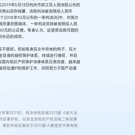
2019年5月13日杭州市滨江区人民法院公布的
侵权熊出没存钱罐，法院判决被告赔偿人民币
2018年10月公布的一审判决[8]中，华强方
强形象的图画本，一审判决支持被告赔偿人民
900元的公证费。笔者认为，这是很说明问题的
到长远的成效。
系不够好。但如笔者在文中所举的例子，在大
全自身的版权保护体系，持续进行维权，并且
在国内知识产权保护法律体系日渐完善、越来越
好动漫IP的保护工作，共同致力于国产动漫
终字第357号)，判决央视动画2013版《新大头
作品著作权，以及北京知识产权法院二审民事
玩偶）侵犯央视动画对于2013版人物造型中具有独