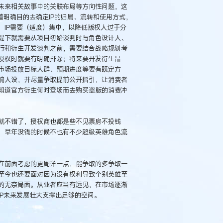
未来相关故事中的关联布局等方向性问题，这
着明确目的去确定IP的归属、流转和使用方式，
IP需要（适度）集中，以降低版权人过于分
提下就需要从项目初始谈判时与角色设计人、
行和衍生开发谈判之前，需要结合战略规划考
授权时就要有明确排除；将来要开发衍生品
市场投放目标人群、预期进度等要有既定方
响人设，并尽量争取提前公开指引，让消费者
知道官方衍生何时登场而去购买盗版的消费冲
就不错了，授权商也都是些不见票房不投钱
，早年没钱的时候不也有不少超级英雄角色流
在前面考虑的更周详一点，能争取的多争取一
至今也还要面对因为没有权利导致个别英雄至
的无奈局面。从业者应当有远见，在市场逐渐
P未来发展壮大支撑出足够的空间。