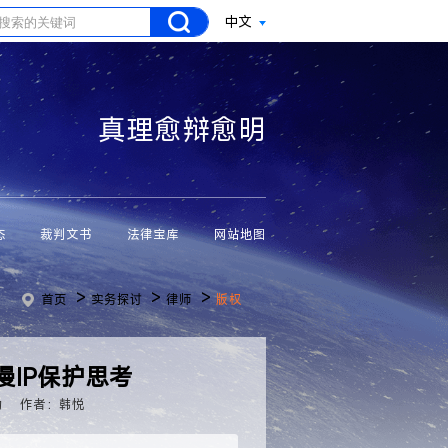
中文
真理愈辩愈明
态
裁判文书
法律宝库
网站地图
>
>
>
首页
实务探讨
律师
版权
IP保护思考
力
作者：韩悦