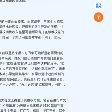
更加完整的证据链。
保护的一体两面要求。而实践中，笔者个人感觉，
还比较积极。但讲到IP衍生开发的侵权，往
侵权销售收入甚至可能都没有打盗版维权花的
，打完一个案子可能影片早都下架了，热点一
当前以至将来很长时间中可能都是必须面对的
的主体来说，维权问题仍然要作为战略问题看待，
为“维权狂魔”的迪士尼曾有这样的段子，“如
的人不远万里来抓你，这样你就得救了”。米老
本某小学清除其毕业生在学校游泳池底绘制的
的财报[6]显示，其衍生开发（包括主题公园、
“再远必究”、“再小必究”的维权精神，可能也
在很大程度上得益于其维权力度。笔者在进行本文
+“熊出没”为关键词检索得到1420篇裁判文
，案件主要集中在广东、福建、浙江三省，其中