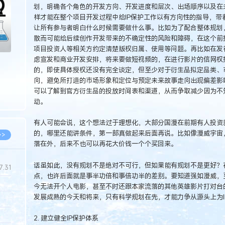
划，明确各个角色的开发方向、开发进度和层次、出场顺序以及在
样才能在整个项目开发过程中给IP保护工作以有方向性的指导，带
让所有参与者明白什么时候需要做什么事。比如为了配合整体规划，
散而可能给后续创作开发带来的不确定性的风险和障碍，在这个前
项目投资人等相关方约定清楚版权归属、使用等问题。再比如在发
虑宣发和商业开发安排，将来要做短视频的，在进行影片的信网权
的，即使具体授权还没有完全谈定，但至少对于衍生品拟定品类、
向，避免所打造的市场形象和定位与预定未来故事走向出现偏差影
可以了解到官方衍生品的投放时间表和渠道，从而争取减少因为不
动。
有人可能会说，这个想法过于理想化，大部分国漫在前期有人投资
的，哪里还能讲条件，第一部真做起来后面再说。比如像漫威宇宙
>>
落在外，后来不也可以再花大价钱一个个买回来。
话虽如此，没有规划不是绝对不可行，但如果能有规划不是更好？
7.31
点，也许后面就是事半功倍和事倍功半的差别。要知道强如漫威，
今无法开个人电影，甚至不时还跟本家流落的其他英雄影片打对台
发展成熟的今天和将来，只有科学规划在先，才能力争从源头上为I
5.14
5.08
2. 建立健全IP保护体系