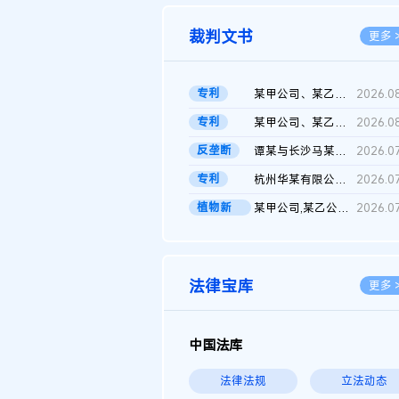
裁判文书
更多 
专利
某甲公司、某乙公司、某丙公司申请诉前行为保全复议裁定书
2026.0
专利
某甲公司、某乙公司、官某与某丙公司专利申请权权属纠纷 二审判决...
2026.0
反垄断
谭某与长沙马某堆农产品股份有限公司滥用市场支配地位纠纷二审裁...
2026.0
专利
杭州华某有限公司与菲某有限公司侵害发明专利权纠纷
2026.0
植物新
某甲公司,某乙公司,某门市部,某丙公司植物新品种临时保护期使用费...
2026.0
品..
法律宝库
更多 
中国法库
法律法规
立法动态