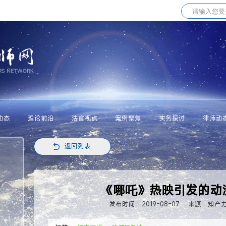
动态
理论前沿
法官视点
案例聚焦
实务探讨
律师动
返回列表
《哪吒》热映引发的动漫
发布时间：2019-08-07
来源：知产