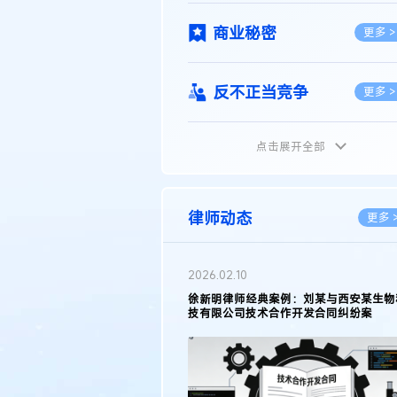
商业秘密
更多 >
反不正当竞争
更多 >
点击展开全部
植物新品种
更多 >
地理标志
更多 >
律师动态
更多 
集成电路布图设计
更多 >
05.11
2026.03.09
明律师接受《天津日报》采访：解读
著名知识产权律师徐新明接受《
25年度天津市专利行政保护案例
报》采访：技术革新下知识产权
技术合同
挑战与应对策略
更多 >
传统文化
更多 >