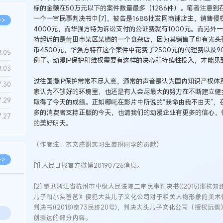
标的金额在50万元以下的案件数量最多（1286件）。笔者注意到在
一个一审民事判决书中[7]，被告是1688批发网商铺店主，销售
>>
4000元，而华强方特为诉讼支付的公证费就有1000元。而另外一个
特起诉的是莆田市某区某镇的一个食杂店，因为其销售了印有光头
币4500元，华强方特在这个案件中花费了2500元的代理费以及
8.05
例子。动漫IP保护和维权需要有这样的决心和持续性投入，才能见
8.03
过往国漫IP保护常常不尽人意，通常的声音是认为国内知识产权体
7.30
家认为不够好的环境里，也还是有人会尽最大的努力在不断建立健
7.29
取得了今天的成绩。正如哪吒在影片中所说的“我命由我不由天”，
多的消费者支持正版的今天，也请我们的动漫企业有更多的信心，做
7.27
的美好明天。
（作者注：本文感谢实习生姜琳同学的贡献）
>>
[1] 人民日报官方微博20190726消息。
[2] 参见浙江省杭州市中级人民法院二审民事判决书((2015)浙杭知
儿子和小头爸爸》侵犯大头儿子文化公司对于相关人物形象的美术
判决书((2018)京73民终20号)，判决大头儿子文化公司（授权
创表达的部分内容。