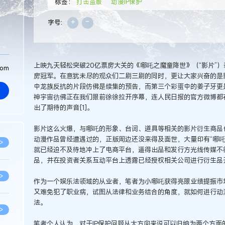
标签：
打击盗版
动漫IP保护
+
-
字号:
上映九天轻松突破20亿票房大关的《哪吒之魔童降世》（“影片”
com
房冠军。在意犹未尽的观众们二刷三刷的同时，更让大家兴奋的是
中龙族反抗的片段仿佛是续集的预告，而第三个彩蛋中的姜子牙更是
神宇宙彷佛正在我们眼前徐徐拉开序幕，连人民日报的官方微博都
出了期待的声音[1]。
影片这么火爆，与哪吒的形象、台词、道具等相关的影片衍生商品
动漫作品曾经遭遇过的，正版周边还没来得及面世，大量印有“哪吒
>
就已经迫不及待地冲上了电商平台，逼得出品和发行方光线传媒不
品，并在投资者关系互动平台上透露已经授权相关公司进行衍生品
>
作为一个娱乐法领域的从业者，笔者为小哪吒获得亮眼业绩提振市
又难免犯了职业病，试图从法律和业务结合的角度，就如何进行动漫I
法。
>
笔者个人认为，对于IP保护问题从大方向来说可以归纳为两个方面