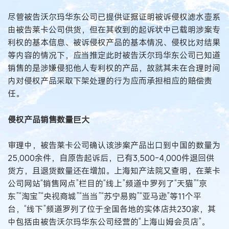
尽管被告沃尔玛华东公司已提供证据证明被诉侵权滤水壶系
由被告莱卡公司供货，但在其收到的起诉状中已载明涉案专
利权的基本信息、被诉侵权产品的基本情况、侵权比对结果
等内容的情况下，应当推定此时被告沃尔玛华东公司已知道
销售的是涉嫌侵犯他人专利权的产品，故就其未在合理时间
内对侵权产品采取下架处理的行为应而承担相应的赔偿责
任。
侵权产品销售数量巨大
审理中，被告莱卡公司确认该涉案产品出口到中国的数量为
25,000余件，自原告起诉后，已有3,500-4,000件退回供
货方，且退货数量还在增加。上海知产法院又查明，在莱卡
公司网站“销售网点”栏目的“线上”频道中罗列了“天猫”“京
东”“淘宝”“央视商城”“当当”“苏宁易购”“亚马逊”等11个平
台，“线下”频道罗列了位于全国各地的实体店共230家，其
中包括由被告沃尔玛华东公司经营的“上海山姆会员店”。