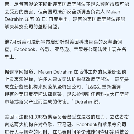
管。尽管有舆论不断批评美国反垄断法不足以预防市场可能
会受到的伤害，但美国司法部反垄断调查负责人 Makan
Delrahim 周五 (8 日) 再度重申，现有的美国反垄断法能够
解决科技公司的垄断问题。
继7月份美司法部宣布启动针对美国科技巨头的反垄断调
查，Facebook、谷歌、亚马逊、苹果等公司陆续出现在名
单上。
据钜亨网报道，Makan Delrahim 在哈佛主办的反垄断会谈
上发表演说称，许多人建议司法机构修改反垄断法，甚至是
成立新监管机构来规范某些特定公司。“我必须重新强调，
现有的美国反垄断法律框架，足以检测到任何科技大厂垄断
市场或新兴产业而造成的伤害。” Delrahim说。
美国司法部和联邦贸易委员会备受立法者的压力，立法者指
责这两大机构在对谷歌、亚马逊、Facebook和苹果等公司
进行大型调查的同时，在浪费时间争论谁能调查哪家科技公