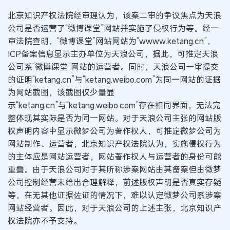
北京知识产权法院经审理认为，该案二审的争议焦点为天浪
公司是否运营了“微博课堂”网站并实施了侵权行为等。经一
审法院查明，“微博课堂”网站网站为“wwww.ketang.cn”，
ICP备案信息显示主办单位为天浪公司，据此，可推定天浪
公司系“微博课堂”网站的运营者。同时，天浪公司一审提交
的证明“ketang.cn”与“ketang.weibo.com”为同一网站的证据
为网站截图，该截图仅少量显
示“ketang.cn”与“ketang.weibo.com”存在相同界面，无法完
整体现其实际是否为同一网站。对于天浪公司主张的网站版
权声明内容中显示微梦公司为著作权人，可推定微梦公司为
网站制作、运营者，北京知识产权法院认为，实施侵权行为
的主体应是网站运营者，网站著作权人与运营者的身份可能
重叠。由于天浪公司对于其所称涉案网站由其备案但由微梦
公司控制经营未给出合理解释，前述版权声明是否真实存疑
等，在无其他证据佐证的情况下，难以认定微梦公司系涉案
网站经营者。因此，对于天浪公司的上述主张，北京知识产
权法院亦不予支持。