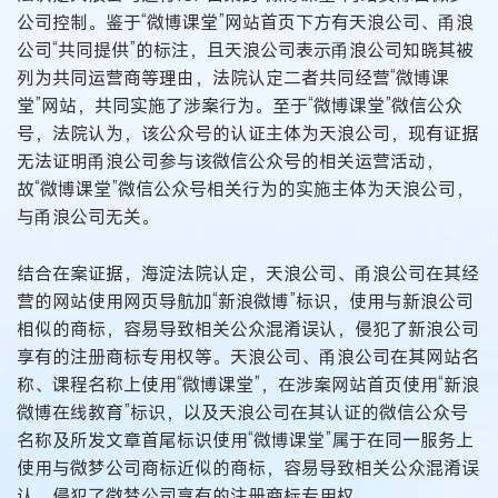
公司控制。鉴于“微博课堂”网站首页下方有天浪公司、甬浪
公司“共同提供”的标注，且天浪公司表示甬浪公司知晓其被
列为共同运营商等理由，法院认定二者共同经营“微博课
堂”网站，共同实施了涉案行为。至于“微博课堂”微信公众
号，法院认为，该公众号的认证主体为天浪公司，现有证据
无法证明甬浪公司参与该微信公众号的相关运营活动，
故“微博课堂”微信公众号相关行为的实施主体为天浪公司，
与甬浪公司无关。
结合在案证据，海淀法院认定，天浪公司、甬浪公司在其经
营的网站使用网页导航加“新浪微博”标识，使用与新浪公司
相似的商标，容易导致相关公众混淆误认，侵犯了新浪公司
享有的注册商标专用权等。天浪公司、甬浪公司在其网站名
称、课程名称上使用“微博课堂”，在涉案网站首页使用“新浪
微博在线教育”标识，以及天浪公司在其认证的微信公众号
名称及所发文章首尾标识使用“微博课堂”属于在同一服务上
使用与微梦公司商标近似的商标，容易导致相关公众混淆误
认，侵犯了微梦公司享有的注册商标专用权。