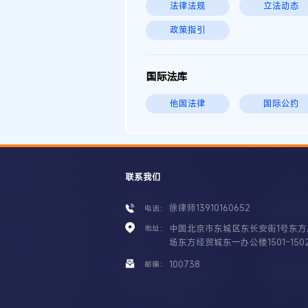
法律法规
立法动态
政策指引
国际法库
他国法律
国际公约
联系我们
徐律师13910160652
电话：
中国北京市东城区东长安街1号东方
地址：
场东方经贸城东一办公楼1501-150
100738
邮编：