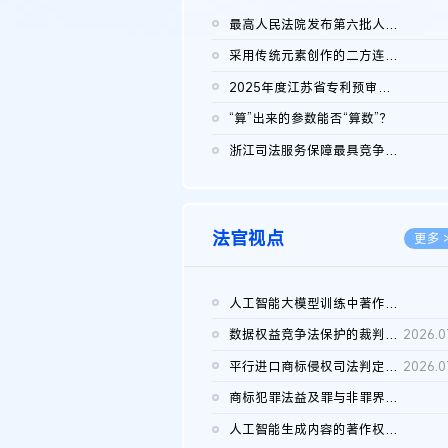
最高人民法院发布第六批人民法院种业知识产权司法保护典型案例 含...
2026.0
采用传统元素创作的二方连续装饰图案作品的独创性及侵权对比认定
2026.0
2025年度江苏省专利预审典型案例
2026.0
“算”出来的参数能否“算数”？
2026.0
浙江司法服务保障最具竞争力营商环境建设典型案例（第二批）含侵...
2026.0
法官视点
更多 
人工智能大模型训练中著作权的合理使用
2026.0
数据权益竞争法保护的裁判路径构建
2026.0
平行进口商标侵权司法判定规则的困境与纾解
2026.0
商标犯罪法益及罪与非罪界限研究
2026.0
人工智能生成内容的著作权司法认定：演进逻辑、现实困境与规则建...