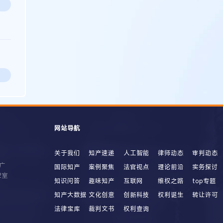
网站导航
关于我们
知产速递
人工智能
律师动态
审判动态
广
国际知产
案例聚焦
法官视点
理论前沿
实务探讨
2室
知识问答
趣味知产
互联网
维权之路
top专题
知产大数据
文化创意
创新科技
权利诞生
转让许可
法律宝库
裁判文书
权利查询