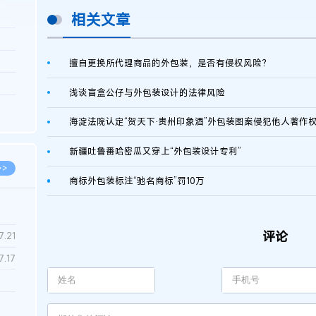
相关文章
3.26
8.06
擅自更换所代理商品的外包装，是否有侵权风险？
8.04
浅谈盲盒公仔与外包装设计的法律风险
8.04
海淀法院认定“贺天下·贵州印象酒”外包装图案侵犯他人著作
8.03
新疆吐鲁番哈密瓜又穿上“外包装设计专利”
>>
商标外包装标注“驰名商标”罚10万
评论
7.28
7.21
7.17
7.02