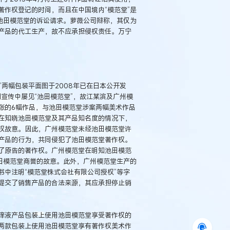
作权登记的时间，而且在中国境内“模范堂”是
池田模范堂的诉讼请求。萝薇公司辩称，其仅为
产品的代工生产，故不应承担侵权责任。万宁
”两幅包装平面图于2008年已在日本公开发
刊宣传中屡见“池田模范堂”，故江某滨及广州模
张的6幅作品，与池田模范堂涉案两幅美术作品
在知晓池田模范堂及其产品知名度的情况下，
权故意。因此，广州模范堂未经池田模范堂许
产品的行为，共同侵犯了池田模范堂著作权。
了原告的著作权。广州模范堂在明知池田模范
田模范堂商誉的故意。此外，广州模范堂生产的
中注明“模范堂株式会社有限公司授权”等字
提交了销售产品的合法来源，其应承担停止销
痒液产品包装上使用池田模范堂享受著作权的
两款包装上使用池田模范堂享有著作权美术作