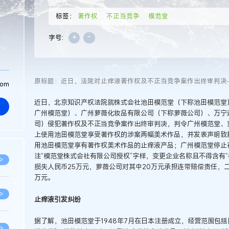
标签：
著作权
不正当竞争
模范堂
+
-
字号:
原标题：近日，法院对止痒液著作权及不正当竞争案作出终审判决—
com
近日，北京知识产权法院就株式会社池田模范堂（下称池田模范堂
广州模范堂）、广州萝薇化妆品有限公司（下称萝薇公司）、万宁
司）侵犯著作权及不正当竞争案作出终审判决，判令广州模范堂、
上使用池田模范堂享受著作权的涉案两幅美术作品，并发表声明致
用池田模范堂享有著作权美术作品的止痒液产品；广州模范堂停止
注“模范堂株式会社有限公司授权”字样，变更企业名称且不得含有
>
损失人民币25万元，萝薇公司对其中20万元承担连带赔偿责任，
万元。
>
止痒液引发纠纷
据了解，池田模范堂于1948年7月在日本注册成立，经营范围包
>