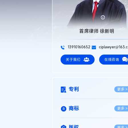
首席律师 徐新明
13910160652
ciplawyer@163.
关于我们
在线咨询
专利
更多 >
商标
更多 >
版权
更多 >