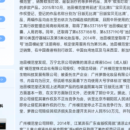
模范堂”，销售蚊虫叮咬、皴裂治疗药等多种药品，其中“蚊虫叮咬”药
的多款产品。2015年10月，池田模范堂将前述“无比滴S”“宝贝
作权登记，登记的作品名称分别为“日版无比滴”“日版宝贝无比滴
>
品，两幅作品均由左至右依次为四幅连续的图案，且图中所使用的文
工商行政管理总局商标局核准，取得了第6337189号“池田模範
囊、人用药等。同年，还取得了第6337188号、第6337190号
第10类医疗器械以及第3类化妆品等。2014年，池田模范堂取得了第12
>
号“池田模範堂”注册商标，核定使用服务均为第35类。池田模范堂生
泛销售，在中国香港特别行政区、中国台湾地区及马来西亚、新加
>
池田模范堂发现，万宁北京公司销售的清凉止痒液50ml（成人版）
明“模范堂株式会社有限公司授权；中国总经销：广州模范堂生物
生物科技发展有限公司；被委托生产企业：广州萝薇化妆品有限公
>
>>
书，内容均为日文，但说明书反面最下方均使用大号字体标注“模范
池田模范堂还发现上述两款产品的包装盒图案与其“日版无比滴”“
方面基本一致，在文字方面除日文外，还使用了部分中文。据此，
>
京公司侵犯其著作权及不正当竞争为由，诉至北京市朝阳区人民法
即停止侵犯其著作权的行为；广州模范堂停止不正当竞争行为，变更
科
堂、萝薇公司赔偿其经济损失及合理开支共计人民币50万元，并
>
广州模范堂公司辩称，2014年，江某滨在广东省版权局就“清凉止
案”“儿童止痒液外包装盒图案”等6幅作品取得了著作权登记证书，并