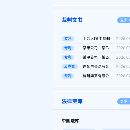
2026.0
裁判文书
更多 
专利
上诉人I某工具制品有限公司与被上诉人程某及一审被告中华人民共和...
2026.0
专利
某甲公司、某乙公司、某丙公司申请诉前行为保全复议裁定书
2026.0
专利
某甲公司、某乙公司、官某与某丙公司专利申请权权属纠纷 二审判决...
2026.0
反垄断
谭某与长沙马某堆农产品股份有限公司滥用市场支配地位纠纷二审裁...
2026.0
专利
杭州华某有限公司与菲某有限公司侵害发明专利权纠纷
2026.0
法律宝库
更多 
中国法库