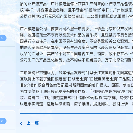
5.08
品的止痒液产品；广州模范堂停止在其生产销售的止痒液产品包装
权”字样，并变更企业名称，且不得含有“模范堂”字样；广州模范
8.05
公司对其中20万元承担连带赔偿责任，二公司共同赔偿池田模范堂
8.05
广州模范堂公司、萝薇公司不服一审判决，上诉至北京知识产权法
称，池田模范堂不享有涉案美术作品的著作权，且江某滨不具备接
>>
国进行商业使用，在中国不具有知名度，不会导致相关公众混淆。
的是涉案两款产品本身，没有生产涉案产品的包装容器及包装盒。
妆品的许可证，其产品不能在中国境内生产、销售，故不存在不正
公司生产的产品是化妆品，故不构成不正当竞争。万宁北京公司则
8.06
二审法院经审理认为，涉案作品发表时间早于江某滨对相关图案进
8.05
互联网上下载了池田模范堂“日版无比滴”“日版宝贝无比滴”产品
非6份著作权合同备案登记证书所附图案的著作权人。因而，萝薇
8.05
为共同侵犯了池田模范堂享有的著作权。广州模范堂以“模范堂”为
8.04
装、说明书上注明“模范堂株式会社有限公司授权”等字样，易使相
认定事实清楚，适用法律正确，应予维持。据此判决，驳回上诉，
8.04
>>
上一篇