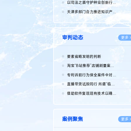
2026.0
以司法之盾守护种业创新行稳致远
2026.0
天津多部门合力推进知识产权保护工作
2026.0
审判动态
更多 
要素省略发明的判断
2026.0
淘宝“B站推荐”店铺刷量案维持原判，两被告连带赔偿150万元
2026.0
专利诉前行为保全案件中对仿制药申请人曾作出三类声明的考量及违...
2026.0
直播带货诋毁同行 所谓“临场发挥”不免责
2026.0
借助软件复现现有技术以确认相关参数特征是否被公开
2026.0
案例聚焦
更多 