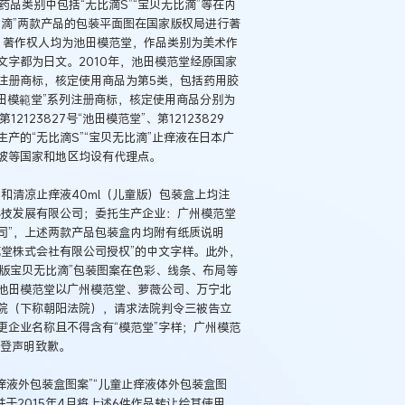
品类别中包括“无比滴S”“宝贝无比滴”等在内
无比滴”两款产品的包装平面图在国家版权局进行著
”，著作权人均为池田模范堂，作品类别为美术作
字都为日文。2010年，池田模范堂经原国家
堂”注册商标，核定使用商品为第5类，包括药用胶
“池田模範堂”系列注册商标，核定使用商品分别为
123827号“池田模范堂”、第12123829
产的“无比滴S”“宝贝无比滴”止痒液在日本广
坡等国家和地区均设有代理点。
和清凉止痒液40ml（儿童版）包装盒上均注
科技发展有限公司；委托生产企业：广州模范堂
司”，上述两款产品包装盒内均附有纸质说明
堂株式会社有限公司授权”的中文字样。此外，
日版宝贝无比滴”包装图案在色彩、线条、布局等
池田模范堂以广州模范堂、萝薇公司、万宁北
院（下称朝阳法院），请求法院判令三被告立
企业名称且不得含有“模范堂”字样；广州模范
刊登声明致歉。
痒液外包装盒图案”“儿童止痒液体外包装盒图
于2015年4月将上述6件作品转让给其使用，