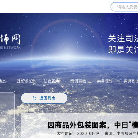
关注司
即是关
动态
理论前沿
法官视点
案例聚焦
实务探讨
律师动
返回列表
因商品外包装图案，中日“模
发布时间：2020-01-19
来源：中国知识产