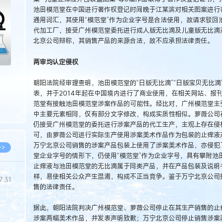
池田模范堂在中国进行著作权登记时间晚于江某滨对相关图案进行著
>
通用词汇，其使用“模范堂”作为企业字号是合法使用，故请求驳回
代加工厂，接受广州模范堂委托进行成人版无比滴及儿童版无比滴
北京公司辩称，其销售产品的来源合法，故不应承担法律责任。
两审均认定侵权
朝阳法院经审理查明，池田模范堂的“日版无比滴”“日版宝贝无比滴
表，并于2014年起在中国境内进行了商业使用，在相关网站、报
范堂有接触池田模范堂涉案作品的可能性。经比对，广州模范堂主
中主要元素相同，仅有部分文字修改，构成实质性相似。萝薇公司
仍接受广州模范堂的委托进行涉案产品的代工生产，主观上存在侵
可，由萝薇公司进行实际生产使用涉案美术作品作为包装的止痒液
万宁北京公司销售的涉案产品包装上使用了涉案美术作品，亦侵犯
>>
堂企业字号的情形下，仍使用“模范堂”作为企业字号，具有攀附池
止痒液与池田模范堂的无比滴属于同类产品，并在产品包装及说明书
样，易使相关公众产生混淆，构成不正当竞争。鉴于万宁北京公司
7.31
售的法律责任。
据此，朝阳法院判决广州模范堂、萝薇公司停止在其生产销售的止
5.14
涉案两幅美术作品，并发表声明致歉；万宁北京公司停止销售涉案