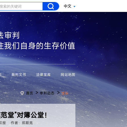
中文
法审判
注我们自身的生存价值
态
裁判文书
法律宝库
网站地图
>
>
首页
审判动态
版权
范堂”对薄公堂！
权报
作者：郑斯亮