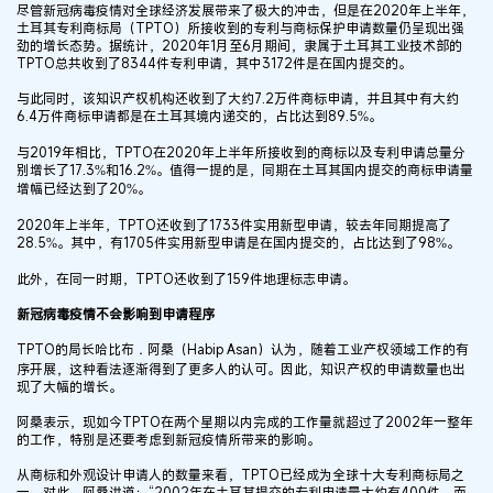
尽管新冠病毒疫情对全球经济发展带来了极大的冲击，但是在2020年上半年，
土耳其专利商标局（TPTO）所接收到的专利与商标保护申请数量仍呈现出强
劲的增长态势。据统计，2020年1月至6月期间，隶属于土耳其工业技术部的
TPTO总共收到了8344件专利申请，其中3172件是在国内提交的。
与此同时，该知识产权机构还收到了大约7.2万件商标申请，并且其中有大约
6.4万件商标申请都是在土耳其境内递交的，占比达到89.5%。
与2019年相比，TPTO在2020年上半年所接收到的商标以及专利申请总量分
别增长了17.3%和16.2%。值得一提的是，同期在土耳其国内提交的商标申请量
增幅已经达到了20%。
2020年上半年，TPTO还收到了1733件实用新型申请，较去年同期提高了
28.5%。其中，有1705件实用新型申请是在国内提交的，占比达到了98%。
此外，在同一时期，TPTO还收到了159件地理标志申请。
新冠病毒疫情不会影响到申请程序
TPTO的局长哈比布．阿桑（Habip Asan）认为，随着工业产权领域工作的有
序开展，这种看法逐渐得到了更多人的认可。因此，知识产权的申请数量也出
现了大幅的增长。
阿桑表示，现如今TPTO在两个星期以内完成的工作量就超过了2002年一整年
的工作，特别是还要考虑到新冠疫情所带来的影响。
从商标和外观设计申请人的数量来看，TPTO已经成为全球十大专利商标局之
一。对此，阿桑讲道：“2002年在土耳其提交的专利申请量大约有400件，而