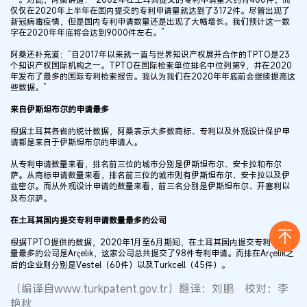
仅仅在2020年上半年在国内提交的专利申请量就达到了3172件。尽管出现了
新冠病毒疫情，但是国内专利申请数量还是出现了大幅增长。我们预计这一数
字在2020年年底将会达到9000件左右。”
阿桑还补充道：“自2017年以来就一直与世界知识产权展开合作的TPTO是23
个知识产权国际机构之一。TPTO在国际检索单位排名中位列第9，并在2020
年发布了最多的国际专利检索报告。我认为我们在2020年年底前会继续提高这
些数据。”
来自伊斯坦布尔的申请最多
根据土耳其各省的统计数据，阿桑表示大多数商标、专利以及外观设计保护申
请都是来自于伊斯坦布尔的申请人。
从专利申请数量来看，排名前三位的城市分别是伊斯坦布尔、安卡拉和布尔
萨。从商标申请数量来看，排名前三位的城市则有伊斯坦布尔、安卡拉以及伊
兹密尔。而从外观设计申请的数量来看，前三名分别是伊斯坦布尔、开塞利以
及布尔萨。
在土耳其国内提交专利申请数量最多的公司
根据TPTO提供的数据，2020年1月至6月期间，在土耳其国内提交专利申请数
量最多的公司是Arçelik，这家公司总共提交了98件专利申请。而排在Arçelik之
后的企业则分别是Vestel（60件）以及Turkcell（45件）。
（编译自www.turkpatent.gov.tr）
翻译：刘鹏 校对：李
艳秋