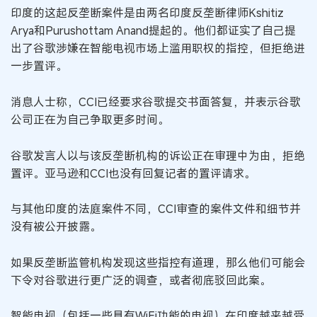
印度的这起反垄断案件是由两名印度反垄断律师Kshitiz
Arya和Purushottam Anand提起的。他们都证实了自己提
出了谷歌涉嫌在智能电视市场上滥用职权的指控，但拒绝进
一步置评。
消息人士称，CCI已经要求谷歌提交书面答复，并表示谷歌
公司正在为自己争取更多时间。
谷歌发言人以与该反垄断机构的诉讼正在审理中为由，拒绝
置评。亚马逊和CCI也没有回复记者的置评请求。
与其他印度的法庭案件不同，CCI审查的案件文件和细节并
没有被公开披露。
如果反垄断监管机构发现这些指控有道理，那么他们可能会
下令对谷歌进行更广泛的调查，或者彻底驳回此案。
智能电视（包括一些具有WiFi功能的电视）在印度越来越受