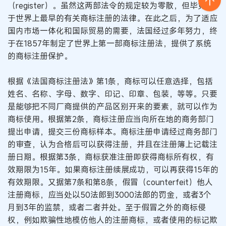
（register）。虽然这两部法令的规定较为零散，但毕竟属
于世界上最早的有关商标注册的法律。在此之后，为了适应
国内市场一体化和国际贸易的需要，法国经过多年努力，终
于在1857年制定了世界上第一部商标注册法，提供了系统
的商标注册保护。
根据《法国商标注册法》第1条，商标可以任意选择，包括
姓名、名称、字母、数字、印记、印章、包装，等等。只要
是能够把不同厂商提供的产品区别开来的要素，就可以作为
商标使用。根据第2条，商标注册应当向所在地的商务部门
提出申请，提交三份商标样本。商标注册申请经过商务部门
的审查，认为合格后可以获得注册，并且在注册簿上记载注
册日期。根据第3条，商标获准注册即获得商标所有权，有
效期限为15年。如果商标注册续展成功，可以再获得15年的
有效期限。又据第7条和第8条，假冒（counterfeit）他人
注册商标，应当处以50法郎到3000法郎的罚金，或者3个
月到3年的监禁，或者二者并处。至于假冒之外的商标侵
权，例如欺骗性地模仿他人的注册商标，或者使用的标记欺