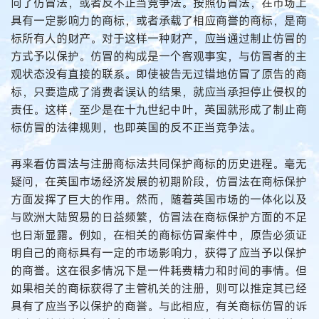
向了仿冒法，或者反不正当竞争法。按照仿冒法，在市场上
具有一定影响力的商标，或者承载了相应商誉的商标，是商
标所有人的财产。对于这样一种财产，应当通过制止仿冒的
方式予以保护。仿冒的构成是一个客观事实，与仿冒者的主
观状态没有直接的联系。即使被告无过错地仿冒了原告的商
标，只要造成了消费者误认的结果，就应当承担停止侵权的
责任。这样，至少是在十九世纪中叶，英国就形成了制止商
标仿冒的法律规则，也即英国的反不正当竞争法。
再来看仿冒法与注册商标法共同保护商标的历史进程。毫无
疑问，在英国市场经济发展的初期阶段，仿冒法在商标保护
方面发挥了巨大的作用。然而，随着英国市场的一体化以及
与欧洲大陆贸易的日益频繁，仿冒法在商标保护方面的不足
也日渐显露。例如，在相关的商标仿冒案件中，原告必须证
明自己的商标具有一定的市场影响力，获得了应当予以保护
的商誉。这在很多情况下是一件耗费精力和时间的事情。但
如果相关的商标获得了主管机关的注册，则可以推定其已经
具有了应当予以保护的商誉。与此相应，有关商标仿冒的诉