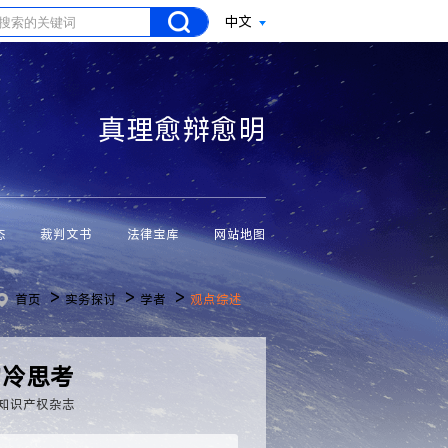
中文
真理愈辩愈明
态
裁判文书
法律宝库
网站地图
>
>
>
首页
实务探讨
学者
观点综述
的冷思考
知识产权杂志