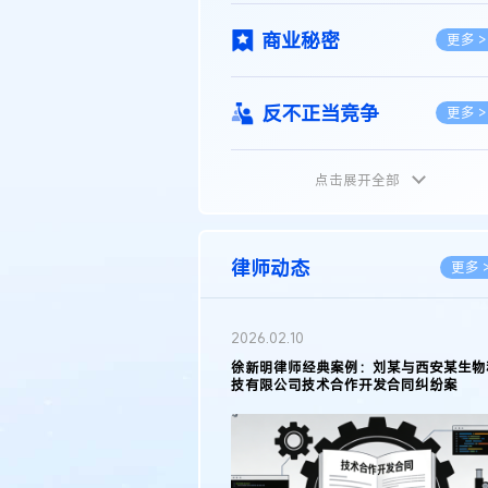
商业秘密
更多 >
反不正当竞争
更多 >
点击展开全部
植物新品种
更多 >
地理标志
更多 >
律师动态
更多 
集成电路布图设计
更多 >
2026.02.10
权律师徐新明接受《中国经营
徐新明律师经典案例：刘某与西安某生物
技术革新下知识产权保护面临新
技有限公司技术合作开发合同纠纷案
技术合同
策略
更多 >
传统文化
更多 >