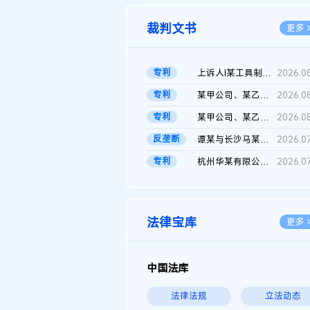
裁判文书
更多 
专利
上诉人I某工具制品有限公司与被上诉人程某及一审被告中华人民共和...
2026.0
专利
某甲公司、某乙公司、某丙公司申请诉前行为保全复议裁定书
2026.0
专利
某甲公司、某乙公司、官某与某丙公司专利申请权权属纠纷 二审判决...
2026.0
反垄断
谭某与长沙马某堆农产品股份有限公司滥用市场支配地位纠纷二审裁...
2026.0
专利
杭州华某有限公司与菲某有限公司侵害发明专利权纠纷
2026.0
法律宝库
更多 
中国法库
法律法规
立法动态