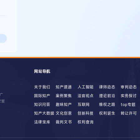
网站导航
关于我们
知产速递
人工智能
律师动态
审判动态
广
国际知产
案例聚焦
法官视点
理论前沿
实务探讨
2室
知识问答
趣味知产
互联网
维权之路
top专题
知产大数据
文化创意
创新科技
权利诞生
转让许可
法律宝库
裁判文书
权利查询