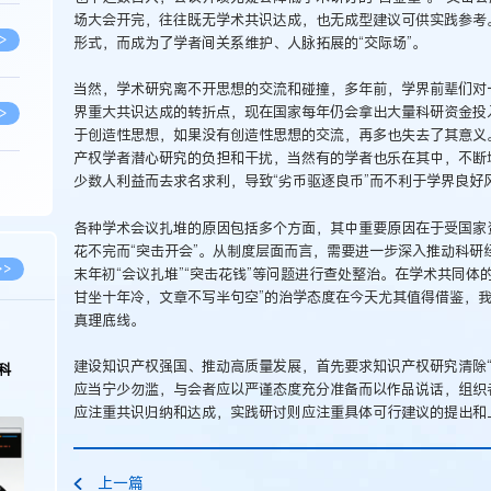
场大会开完，往往既无学术共识达成，也无成型建议可供实践参考
>
形式，而成为了学者间关系维护、人脉拓展的“交际场”。
当然，学术研究离不开思想的交流和碰撞，多年前，学界前辈们对
界重大共识达成的转折点，现在国家每年仍会拿出大量科研资金投
>
于创造性思想，如果没有创造性思想的交流，再多也失去了其意义
产权学者潜心研究的负担和干扰，当然有的学者也乐在其中，不断增
少数人利益而去求名求利，导致“劣币驱逐良币”而不利于学界良好
>
各种学术会议扎堆的原因包括多个方面，其中重要原因在于受国家资
花不完而“突击开会”。从制度层面而言，需要进一步深入推动科研
>
>>
末年初“会议扎堆”“突击花钱”等问题进行查处整治。在学术共同体
甘坐十年冷，文章不写半句空”的治学态度在今天尤其值得借鉴，
真理底线。
>
建设知识产权强国、推动高质量发展，首先要求知识产权研究清除“
科
应当宁少勿滥，与会者应以严谨态度充分准备而以作品说话，组织
>
应注重共识归纳和达成，实践研讨则应注重具体可行建议的提出和
>
上一篇