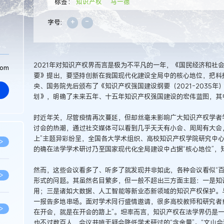
标签：
知识产权
马一德
+
-
字号:
2021年对知识产权界而言是极为不平凡的一年，《国民经济和社会
com
要》提出，要坚持创新在我国现代化建设全局中的核心地位，把科
央、国务院先后颁布了《知识产权强国建设纲要（2021-2035年
划》，明确了未来五年、十五年知识产权强国建设的宏伟蓝图，其
时近年关，尽管疫情再次蔓延，但却丝毫未影响广大知识产权学者
讨会的热潮，通过社交媒体可以看到几乎天天有小会、周周有大会
上”主题异彩纷呈，全国各大学术组织、高校知识产权学院研究中
>
的确在法学学术研讨乃至国家现代化全局建设中占据“核心地位”，
然而，这些会议看多了、听多了就发现并非如此，各种会议看似“百
>
形式的问题。其虽然名目繁多，但一般不超出三方面主题：一是知
用；三是诸如大数据、人工智能等新业态新领域的知识产权保护。与
一报告多地串场。面对学术同行盛情邀请，很多高校教师和研究者
>
在开会，就是在开会的路上”。坦率而言，知识产权在法学界仍是
也不过数百人，会议井喷无疑会降低学术研讨的“含金量”。“文山