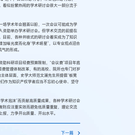
。看似纷繁热闹的学术研讨会很大一部分流于
一场学术年会翘首以盼，一次会议可能成为学
入资助举办学术研讨会。但学术交流的前提在
。目前，各种井喷式的研讨会着实成为了知识
加曝光度而化身“学术明星”，以专业观点迎合
风气的形成。
助科研项目经费预算限制，“会议费”项目年底
经费管理体制改革，有的高校、院所也专门对岁
的主体层面，史学大师范文澜先生所提倡“板凳
我们作为知识产权学者应当不忘初心使命、坚守
学术泡沫”而贡献高质量成果，各种学术研讨会
者则应注重实效而避免低质量重复，理论交流
上报，力争开出质量、开出水平。
下一篇