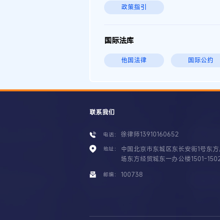
政策指引
国际法库
他国法律
国际公约
联系我们
徐律师13910160652
电话：
中国北京市东城区东长安街1号东方
地址：
场东方经贸城东一办公楼1501-150
100738
邮编：