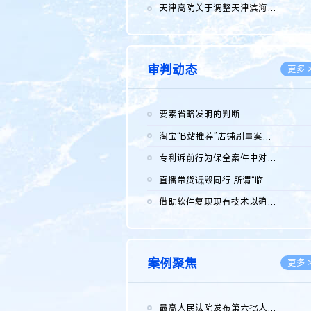
2026.0
天津高院关于调整天津滨海高新技术产业开发区华苑科技园一审普通...
2026.0
审判动态
更多 
要素省略发明的判断
2026.0
淘宝“B站推荐”店铺刷量案维持原判，两被告连带赔偿150万元
2026.0
专利诉前行为保全案件中对仿制药申请人曾作出三类声明的考量及违...
2026.0
直播带货诋毁同行 所谓“临场发挥”不免责
2026.0
借助软件复现现有技术以确认相关参数特征是否被公开
2026.0
案例聚焦
更多 
最高人民法院发布第六批人民法院种业知识产权司法保护典型案例 含...