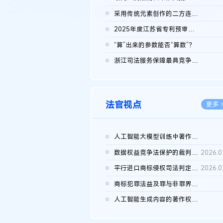
2026.0
采用传统元素创作的二方连续装饰图案作品的独创性及侵权对比认定
2026.0
2025年度江苏省专利预审典型案例
2026.0
“算”出来的参数能否“算数”？
2026.0
浙江司法服务保障最具竞争力营商环境建设典型案例（第二批）含侵...
2026.0
法官视点
更多 
人工智能大模型训练中著作权的合理使用
2026.0
数据权益竞争法保护的裁判路径构建
2026.0
平行进口商标侵权司法判定规则的困境与纾解
2026.0
商标犯罪法益及罪与非罪界限研究
2026.0
人工智能生成内容的著作权司法认定：演进逻辑、现实困境与规则建...
2026.0