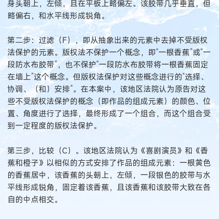
身头朝上，左倾，且在平板上略偏左。该胶带几乎垂直，但
略偏右，和水平线形成锐角。
第二步：过滤（F），即从抽象出来的元素中去掉不受版权
法保护的元素。版权法不保护一个概念，即“一根香蕉”或“一
段防水布胶带”，也不保护“一段防水布胶带将一根香蕉固定
在墙上”这个概念。但版权法保护对这些概念进行的“选择、
协调、（和）安排”。在本案中，该地区法院认为原告对这
些不受版权法保护的概念（即作品的组成元素）的颜色、位
置、角度进行了选择，最终形成了一个组合，而这个组合受
到一定程度的版权法保护。
第三步，比较（C）。该地区法院认为《喜剧演员》和《香
蕉和橙子》以相似的方式安排了作品的组成元素：一根黄色
的香蕉居中，该香蕉的头朝上，左倾，一段银色的胶带与水
平线形成锐角，固定着该香蕉，且该香蕉和该胶带大致在各
自的中点相交。