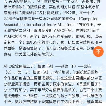
的“实质的相似性”，AFC检验是其中一个方法，多被用于判
断计算机软件的版权侵犯。其他判断方法包括“整体概念和
感觉检验”“模式检验”“反比例规则”。1992年，在一个名
为“组合国际电脑股份有限公司诉阿尔泰公司（Computer
Associates International, Inc. v. Altai, Inc.）”的案件中，美
国联邦第二巡回上诉法院发明了AFC检验。在1992年案件
的AFC检验中，两个计算机程序的受保护元素被比较，以确
定其中一个计算机程序的非代码元素，比如菜单结构和用户
界面等，是否被复制了。该方法已被各美国法院广泛采用，
也被一些美国以外的法院承认。
AFC检验包括三步：抽象（A）──过滤（F）──比较
（C）。第一步：抽象（A）。简单地说，“抽象”就是提炼一
个作品所包含的主要组成部分，并在这些主要组成部分中区
分哪些属于概念，而哪些属于概念的表达。《香蕉和橙子》
分上下两部分。其下半部分与侵权作品相关，它有三个主要
组成元素：一根香蕉、一段银色的防水布胶带、一块绿色的
平板。这段胶带将这个香蕉固定在了这块平板上。该香蕉本