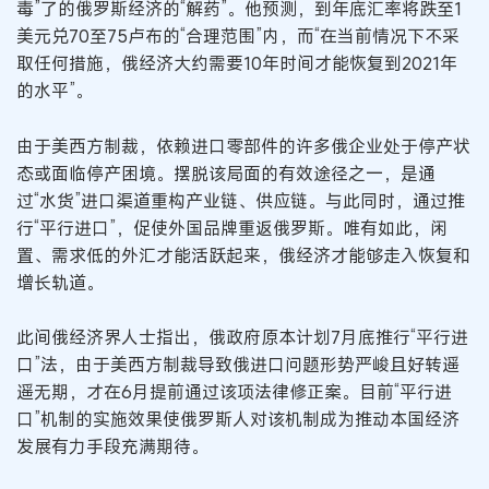
毒”了的俄罗斯经济的“解药”。他预测，到年底汇率将跌至1
美元兑70至75卢布的“合理范围”内，而“在当前情况下不采
取任何措施，俄经济大约需要10年时间才能恢复到2021年
的水平”。
由于美西方制裁，依赖进口零部件的许多俄企业处于停产状
态或面临停产困境。摆脱该局面的有效途径之一，是通
过“水货”进口渠道重构产业链、供应链。与此同时，通过推
行“平行进口”，促使外国品牌重返俄罗斯。唯有如此，闲
置、需求低的外汇才能活跃起来，俄经济才能够走入恢复和
增长轨道。
此间俄经济界人士指出，俄政府原本计划7月底推行“平行进
口”法，由于美西方制裁导致俄进口问题形势严峻且好转遥
遥无期，才在6月提前通过该项法律修正案。目前“平行进
口”机制的实施效果使俄罗斯人对该机制成为推动本国经济
发展有力手段充满期待。