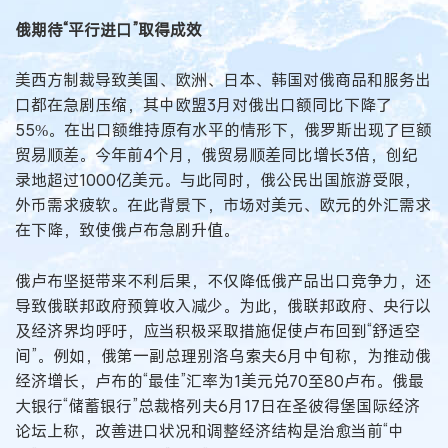
俄期待“平行进口”取得成效
美西方制裁导致美国、欧洲、日本、韩国对俄商品和服务出
口都在急剧压缩，其中欧盟3月对俄出口额同比下降了
55%。在出口额维持原有水平的情形下，俄罗斯出现了巨额
贸易顺差。今年前4个月，俄贸易顺差同比增长3倍，创纪
录地超过1000亿美元。与此同时，俄公民出国旅游受限，
外币需求疲软。在此背景下，市场对美元、欧元的外汇需求
在下降，致使俄卢布急剧升值。
俄卢布坚挺带来不利后果，不仅降低俄产品出口竞争力，还
导致俄联邦政府预算收入减少。为此，俄联邦政府、央行以
及经济界均呼吁，应当积极采取措施促使卢布回到“舒适空
间”。例如，俄第一副总理别洛乌索夫6月中旬称，为推动俄
经济增长，卢布的“最佳”汇率为1美元兑70至80卢布。俄最
大银行“储蓄银行”总裁格列夫6月17日在圣彼得堡国际经济
论坛上称，改善进口状况和调整经济结构是治愈当前“中