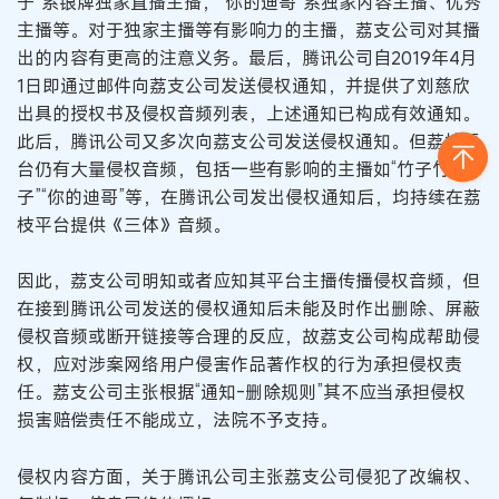
子”系银牌独家直播主播，“你的迪哥”系独家内容主播、优秀
主播等。对于独家主播等有影响力的主播，荔支公司对其播
出的内容有更高的注意义务。最后，腾讯公司自2019年4月
1日即通过邮件向荔支公司发送侵权通知，并提供了刘慈欣
出具的授权书及侵权音频列表，上述通知已构成有效通知。
此后，腾讯公司又多次向荔支公司发送侵权通知。但荔枝平
台仍有大量侵权音频，包括一些有影响的主播如“竹子竹
子”“你的迪哥”等，在腾讯公司发出侵权通知后，均持续在荔
枝平台提供《三体》音频。
因此，荔支公司明知或者应知其平台主播传播侵权音频，但
在接到腾讯公司发送的侵权通知后未能及时作出删除、屏蔽
侵权音频或断开链接等合理的反应，故荔支公司构成帮助侵
权，应对涉案网络用户侵害作品著作权的行为承担侵权责
任。荔支公司主张根据“通知-删除规则”其不应当承担侵权
损害赔偿责任不能成立，法院不予支持。
侵权内容方面，关于腾讯公司主张荔支公司侵犯了改编权、