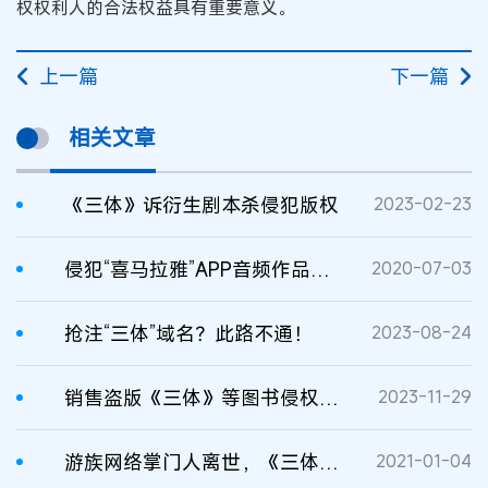
权权利人的合法权益具有重要意义。
上一篇
下一篇
相关文章
《三体》诉衍生剧本杀侵犯版权
2023-02-23
侵犯“喜马拉雅”APP音频作品著作权案昨日宣判
2020-07-03
抢注“三体”域名？此路不通！
2023-08-24
销售盗版《三体》等图书侵权案民事二审判决书
2023-11-29
游族网络掌门人离世，《三体》IP开发该何去何从？
2021-01-04