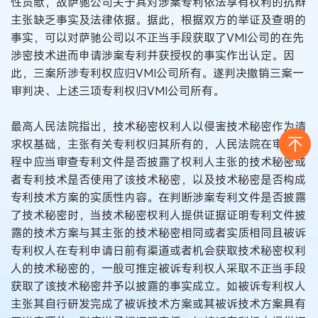
性贡献，故萨驰公司关于其对涉案专利依法享有权利的抗辩
主张缺乏事实及法律依据。据此，根据双方的举证及查明的
事实，可以对萨驰公司以不正当手段获取了VMI公司的在先
涉密技术进而申请涉案专利并获授权的事实作出认定。因
此，三案所涉专利权应归VMI公司所有。遂判决撤销三案一
审判决、上述三项专利权归VMI公司所有。
最高人民法院指出，技术秘密权利人以侵害技术秘密作为请
求权基础，主张有关专利权归其所有的，人民法院在审理过
程中应当审查专利文件是否披露了权利人主张的技术秘密或
者专利技术是否使用了该技术秘密，以及技术秘密是否构成
专利技术方案的实质性内容。在判断涉案专利文件是否披露
了技术秘密时，当技术秘密权利人提供证据证明专利文件披
露的技术方案与其主张的技术秘密相同或者实质相同且被诉
专利权人在专利申请日前有渠道或者机会获取技术秘密权利
人的技术秘密的，一般可推定被诉专利权人采取不正当手段
获取了该技术秘密并予以披露的事实成立。如被诉专利权人
主张其自行研发完成了被诉技术方案或其被诉技术方案具有