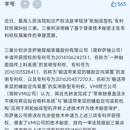
+
-
字号:
563
近日，最高人民法院知识产权法庭审结涉“轮胎成型机”专利
权权属纠纷三案。三案判决明确了基于侵害技术秘密主张专
利权权属案件的审理思路。
三案分别涉及萨驰智能装备股份有限公司（简称萨驰公司）
申请并获授权的专利号为201410624213.1、名称为“一种胎
面组件上料系统”的发明专利权，专利号为
201610332841.1、名称为“输送带束层的辅助定向装置”的发
明专利权，以及专利号为201620457270.X、名称为“输送带
束层的辅助定向装置”的实用新型专利权。VMI荷兰公司
（简称VMI公司）认为，其在先研发完成了“带束鼓垂直及水
平横向移动贴合物料系统”与“输送带束层的辅助定向滚轮机
构”应用于其轮胎成型机并将上述技术作为技术秘密保护，
而萨驰公司将该在先涉密技术申请为上述三项专利并获授
权，侵害了VMI公司的技术秘密，故向一审法院提起三案诉
讼，请求判令上述三项专利权归VMI公司所有。