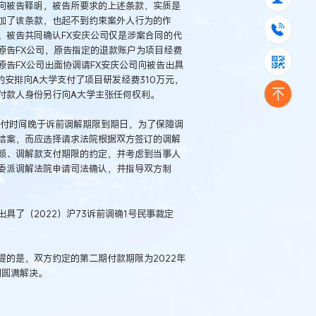
向被告释明，被告所要求的上述条款，实质是
加了该条款，也起不到约束案外人行为的作
、被告共同确认FX安庆公司仅是涉案合同的代
原告FX公司，原告指定的退款账户为项目经费
告FX公司出面协调请FX安庆公司向被告出具
的安排向A大学支付了项目研发经费310万元，
付款人身份另行向A大学主张任何权利。
支付时间晚于诉前调解期限到期日，为了保障调
结案，而应选择请求法院根据双方签订的调解
额、调解款支付期限的约定，并考虑到当事人
委派调解法院申请司法确认，并指导双方制
具了（2022）沪73诉前调确1号民事裁定
的是，双方约定的第二期付款期限为2022年
到圆满解决。