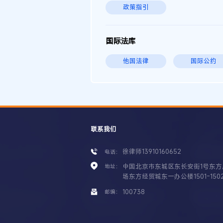
政策指引
国际法库
他国法律
国际公约
联系我们
徐律师13910160652
电话：
中国北京市东城区东长安街1号东方
地址：
场东方经贸城东一办公楼1501-150
100738
邮编：