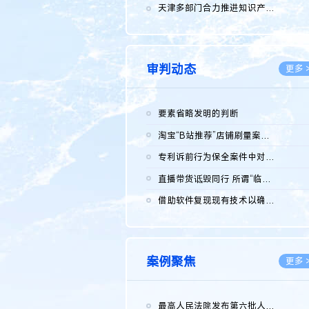
2026.0
天津多部门合力推进知识产权保护工作
2026.0
审判动态
更多 
要素省略发明的判断
2026.0
淘宝“B站推荐”店铺刷量案维持原判，两被告连带赔偿150万元
2026.0
专利诉前行为保全案件中对仿制药申请人曾作出三类声明的考量及违...
2026.0
直播带货诋毁同行 所谓“临场发挥”不免责
2026.0
借助软件复现现有技术以确认相关参数特征是否被公开
2026.0
案例聚焦
更多 
最高人民法院发布第六批人民法院种业知识产权司法保护典型案例 含...