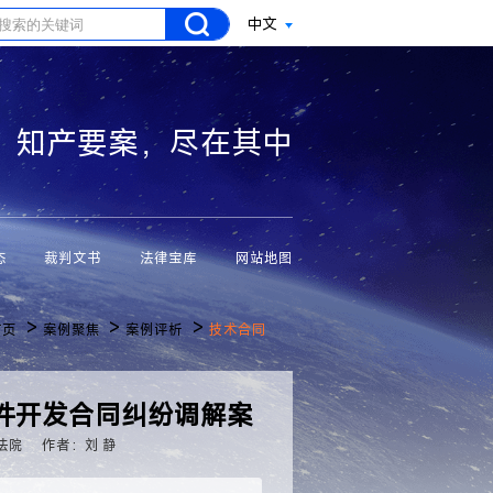
中文
知产要案，尽在其中
态
裁判文书
法律宝库
网站地图
>
>
>
首页
案例聚焦
案例评析
技术合同
件开发合同纠纷调解案
法院
作者：刘 静