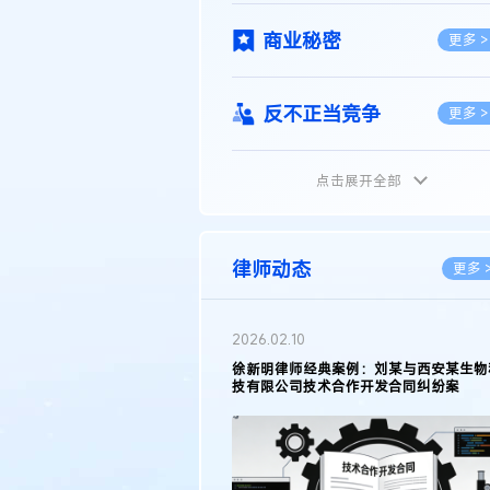
商业秘密
更多 >
反不正当竞争
更多 >
点击展开全部
植物新品种
更多 >
地理标志
更多 >
律师动态
更多 
集成电路布图设计
更多 >
2026.02.10
权律师徐新明接受《中国经营
徐新明律师经典案例：刘某与西安某生物
技术革新下知识产权保护面临新
技有限公司技术合作开发合同纠纷案
技术合同
策略
更多 >
传统文化
更多 >