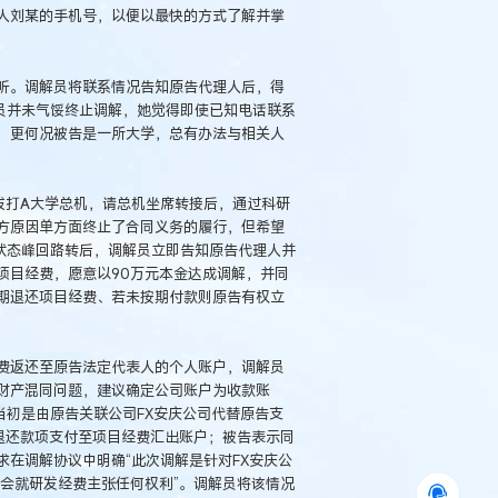
人刘某的手机号，以便以最快的方式了解并掌
听。调解员将联系情况告知原告代理人后，得
员并未气馁终止调解，她觉得即使已知电话联系
，更何况被告是一所大学，总有办法与相关人
拨打A大学总机，请总机坐席转接后，通过科研
方原因单方面终止了合同义务的履行，但希望
状态峰回路转后，调解员立即告知原告代理人并
项目经费，愿意以90万元本金达成调解，并同
期退还项目经费、若未按期付款则原告有权立
费返还至原告法定代表人的个人账户，调解员
财产混同问题，建议确定公司账户为收款账
当初是由原告关联公司FX安庆公司代替原告支
退还款项支付至项目经费汇出账户；被告表示同
在调解协议中明确“此次调解是针对FX安庆公
不会就研发经费主张任何权利”。调解员将该情况