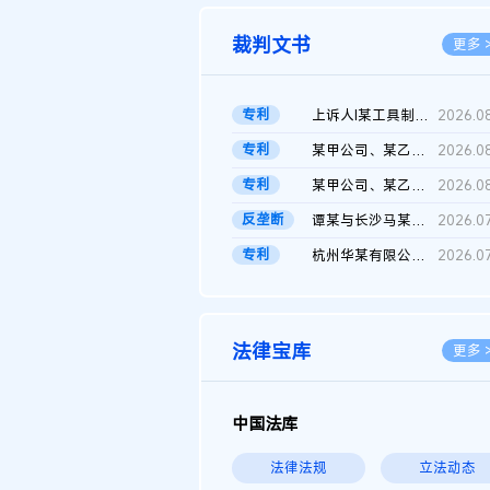
裁判文书
更多 
专利
上诉人I某工具制品有限公司与被上诉人程某及一审被告中华人民共和...
2026.0
专利
某甲公司、某乙公司、某丙公司申请诉前行为保全复议裁定书
2026.0
专利
某甲公司、某乙公司、官某与某丙公司专利申请权权属纠纷 二审判决...
2026.0
反垄断
谭某与长沙马某堆农产品股份有限公司滥用市场支配地位纠纷二审裁...
2026.0
专利
杭州华某有限公司与菲某有限公司侵害发明专利权纠纷
2026.0
法律宝库
更多 
中国法库
法律法规
立法动态