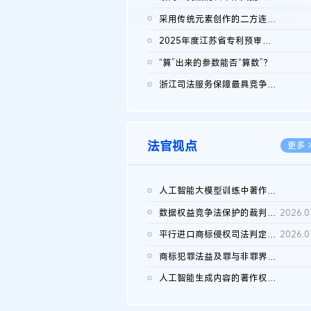
2026.0
采用传统元素创作的二方连续装饰图案作品的独创性及侵权对比认定
2026.0
2025年度江苏省专利预审典型案例
2026.0
“算”出来的参数能否“算数”？
2026.0
浙江司法服务保障最具竞争力营商环境建设典型案例（第二批）含侵...
2026.0
法官视点
更多 
人工智能大模型训练中著作权的合理使用
2026.0
数据权益竞争法保护的裁判路径构建
2026.0
平行进口商标侵权司法判定规则的困境与纾解
2026.0
商标犯罪法益及罪与非罪界限研究
2026.0
人工智能生成内容的著作权司法认定：演进逻辑、现实困境与规则建...
2026.0