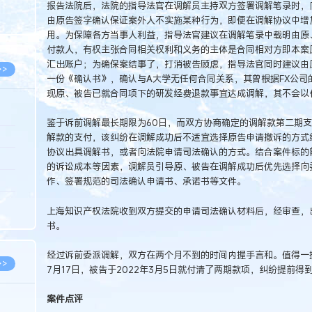
报告法院后，法院的指导法官在调解员主持双方签署调解笔录时，
8.05
由原告签字确认保证案外人不实施某种行为，即便在调解协议中增
8.05
用。为保障各方当事人利益，指导法官建议在调解笔录中载明由原
付款人，有权主张合同相关权利和义务的主体是合同相对方即本案
汇出账户；为确保案结事了，打消被告顾虑，指导法官同时建议由原
>>
一份《确认书》，确认与A大学无任何合同关系，其曾根据FX公司
现原、被告已就合同项下的研发经费退款事宜达成调解，其不会以
鉴于诉前调解最长期限为60日，而双方协商确定的调解款第二期
8.06
解款的支付，该纠纷在调解成功后不适宜选择原告申请撤诉的方式
协议出具调解书，或者向法院申请司法确认的方式。结合案件标的
8.05
的诉讼成本等因素，调解员引导原、被告在调解成功后优先选择向
8.05
作、签署规范的司法确认申请书、承诺书等文件。
8.04
上海知识产权法院收到双方提交的申请司法确认材料后，经审查，出
8.04
书。
经过诉前委派调解，双方在两个月不到的时间内握手言和。值得一提
>>
7月17日，被告于2022年3月5日就付清了两期款项，纠纷提前得
案件点评