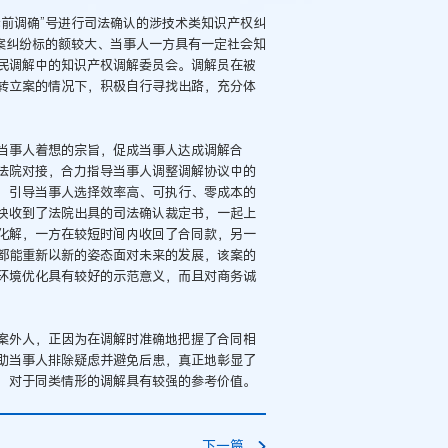
前调确”号进行司法确认的涉技术类知识产权纠
案纠纷标的额较大、当事人一方具有一定社会知
民调解中的知识产权调解委员会。调解员在被
转立案的情况下，积极自行寻找出路，充分体
当事人着想的宗旨，促成当事人达成调解合
法院对接，合力指导当事人调整调解协议中的
，引导当事人选择效率高、可执行、零成本的
快收到了法院出具的司法确认裁定书，一起上
化解，一方在较短时间内收回了合同款，另一
都能重新以新的姿态面对未来的发展，该案的
环境优化具有较好的示范意义，而且对商务诚
案外人，正因为在调解时准确地把握了合同相
助当事人排除疑虑并避免后患，真正地彰显了
，对于同类情形的调解具有较强的参考价值。
下一篇