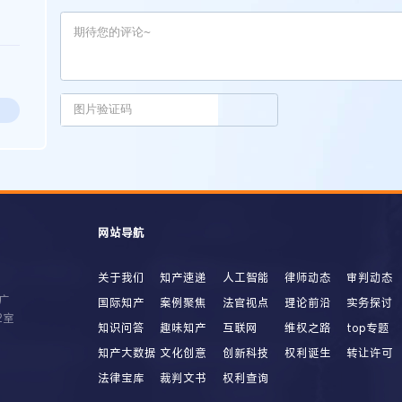
网站导航
关于我们
知产速递
人工智能
律师动态
审判动态
广
国际知产
案例聚焦
法官视点
理论前沿
实务探讨
2室
知识问答
趣味知产
互联网
维权之路
top专题
知产大数据
文化创意
创新科技
权利诞生
转让许可
法律宝库
裁判文书
权利查询