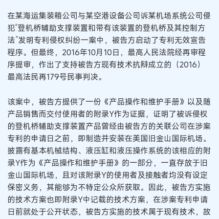
在某海运集装箱公司与某空港设备公司诉某机场系统公司侵
犯“登机桥辅助支撑装置和带有该装置的登机桥及其控制方
法”发明专利侵权纠纷一案中，被告方启动了专利无效宣告
程序。但最终，2016年10月10日，最高人民法院经再审程
序提审，作出了支持被告方现有技术抗辩成立的（2016）
最高法民再179号民事判决。
该案中，被告方提供了一份《产品操作和维护手册》以及随
产品销售而交付使用者的附录Y作为证据，证明了被诉侵权
的登机桥辅助支撑装置产品曾经由被告方的关联公司在涉案
专利的申请日之前，即制造并安装在美国旧金山国际机场。
披露有基本机械结构、液压缸和液压操作系统的该相应的附
录Y作为《产品操作和维护手册》的一部分，一直存放于旧
金山国际机场，且对该附录Y的使用者及接触者均没有设定
保密义务，其能够为不特定公众所获取。因此，被告方实施
的技术方案也即附录Y中记载的技术方案，在涉案专利申请
日前就处于公开状态，被告方实施的技术属于现有技术，故