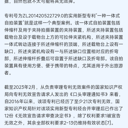
据，自然也就不太可能将其无效掉。
专利号为ZL201420522729.0的实用新型专利“一种一体式
自拍装置”就是这样一个典型案例。该一体式自拍装置包括
伸缩杆及用于夹持拍摄装置的夹持装置，所述夹持装置包括
载物台及设于载物台上方的可拉伸夹紧机构，所述夹持装置
一体式转动连接于所述伸缩杆的顶端，所述载物台上设有一
缺口，所述夹紧机构设有一与所述缺口位置相对应的折弯
部，所述伸缩杆折叠后可容置于所述缺口及折弯部。该自拍
装置具有使用方便、便于携带的特点，尤其适用于外出旅游
者。
截至2023年2月，从负责审理专利无效案件的国家知识产权
局向专利无效宣告请求人发出的《口头审理通知书》来看，
自2016年以来，该项专利已经历了至少21次专利无效，国
家知识产权局针对该项实用新型专利经合并审理后已作出了
12份《无效宣告请求审查决定书》，除了权利要求1被宣告
无效之外，其余全部权利要求2-13仍维持有效状态[7]。