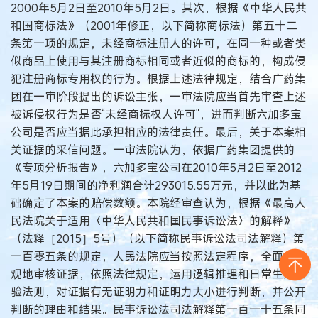
2000年5月2日至2010年5月2日。其次，根据《中华人民共
和国商标法》（2001年修正，以下简称商标法）第五十二
条第一项的规定，未经商标注册人的许可，在同一种或者类
似商品上使用与其注册商标相同或者近似的商标的，构成侵
犯注册商标专用权的行为。根据上述法律规定，结合广药集
团在一审阶段提出的诉讼主张，一审法院应当首先审查上述
被诉侵权行为是否“未经商标权人许可"，进而判断六加多宝
公司是否应当据此承担相应的法律责任。最后，关于本案相
关证据的采信问题。一审法院认为，依据广药集团提供的
《专项分析报告》，六加多宝公司在2010年5月2日至2012
年5月19日期间的净利润合计293015.55万元，并以此为基
础确定了本案的赔偿数额。本院经审查认为，根据《最高人
民法院关于适用〈中华人民共和国民事诉讼法〉的解释》
（法释［2015］5号）（以下简称民事诉讼法司法解释）第
一百零五条的规定，人民法院应当按照法定程序，全面、客
观地审核证据，依照法律规定，运用逻辑推理和日常生活经
验法则，对证据有无证明力和证明力大小进行判断，并公开
判断的理由和结果。民事诉讼法司法解释第一百一十五条同