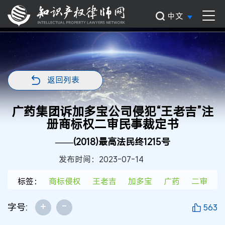
中文
返回列表
广药集团诉加多宝公司侵犯“王老吉”注
册商标权二审民事裁定书
——(2018)最高法民终1215号
发布时间：2023-07-14
标签：
商标侵权
王老吉
加多宝
广药
二审
+
-
字号:
563